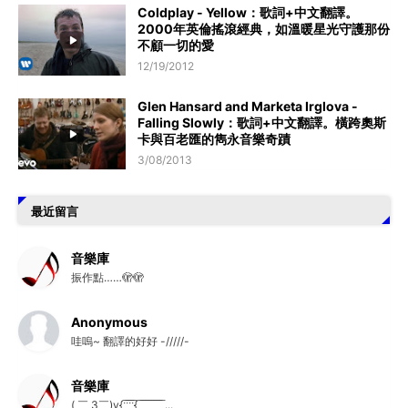
Coldplay - Yellow：歌詞+中文翻譯。
2000年英倫搖滾經典，如溫暖星光守護那份
不顧一切的愛
12/19/2012
Glen Hansard and Marketa Irglova -
Falling Slowly：歌詞+中文翻譯。橫跨奧斯
卡與百老匯的雋永音樂奇蹟
3/08/2013
最近留言
音樂庫
振作點……🫣🫣
Anonymous
哇嗚~ 翻譯的好好 -/////-
音樂庫
( ￣ 3￣)y{:̲̅:̲̅:̲̅:̲̅{ ̲̅ ̲̅ ̲̅ ̲̅ ̲̅ ̲̅ ̲̅ ̲̅ ̲̅ ...