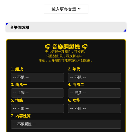
載入更多文章
音樂調製機
🎧 音樂調製機 🎧
至少選擇一種屬性，可複選。
混搭雙曲風，尋找新滋味！
注意：太多屬性可能導致找不到歌曲。
1. 組成
2. 年代
3. 曲風一
4. 曲風二
5. 情緒
6. 功能
7. 內容性質