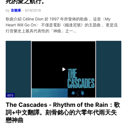
死的愛之航行。
by
音樂庫
-
6/19/2018
歌曲介紹 Céline Dion 於 1997 年所發佈的歌曲， 這首〈My
Heart Will Go On〉 不僅是電影《鐵達尼號》的主題曲， 更是流
行音樂史上最具代表性的「神曲」之一…
60'S
The Cascades - Rhythm of the Rain：歌
詞+中文翻譯。刻骨銘心的六零年代雨天失
戀神曲