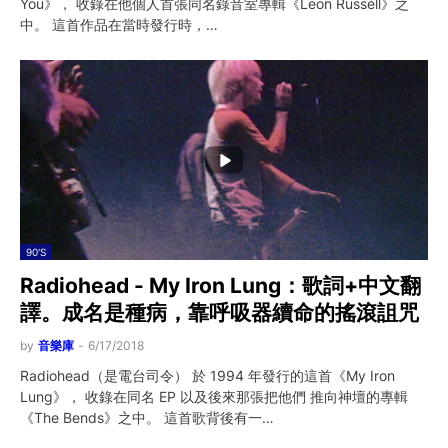
You》， 收錄在他個人首張同名錄音室專輯《Leon Russell》之
中。 這首作品在當時發行時，…
90'S
Radiohead - My Iron Lung：歌詞+中文翻
譯。成名是種病，靠呼吸器續命的搖滾詛咒
by
音樂庫
-
6/17/2018
Radiohead（是電台司令） 於 1994 年發行的這首《My Iron
Lung》， 收錄在同名 EP 以及後來那張把他們 推向神壇的專輯
《The Bends》之中。 這首歌背後有一…