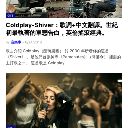
00'S
Coldplay-Shiver：歌詞+中文翻譯。世紀
初最執著的單戀告白，英倫搖滾經典。
by
音樂庫
-
6/24/2018
歌曲介紹 Coldplay（酷玩樂團） 於 2000 年所發佈的這首
《Shiver》， 是他們首張神專《Parachutes》（降落傘） 裡面的
主打歌之一。 這首歌是 Coldplay …
10'S