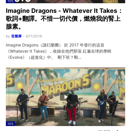
10'S
Imagine Dragons - Whatever It Takes：
歌詞+翻譯。不惜一切代價，燃燒我的腎上
腺素。
by
音樂庫
-
6/11/2018
Imagine Dragons（謎幻樂團） 於 2017 年發行的這首
《Whatever It Takes》，收錄在他們那張 紅遍全球的專輯
《Evolve》（超進化）中。 剛下班？剛…
10'S