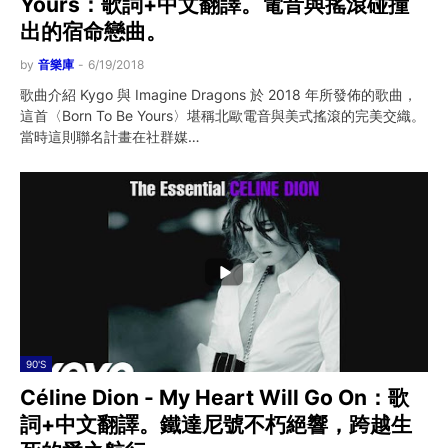
Yours：歌詞+中文翻譯。電音與搖滾碰撞
出的宿命戀曲。
by
音樂庫
-
6/19/2018
歌曲介紹 Kygo 與 Imagine Dragons 於 2018 年所發佈的歌曲，
這首〈Born To Be Yours〉堪稱北歐電音與美式搖滾的完美交織。
當時這則聯名計畫在社群媒…
90'S
Céline Dion - My Heart Will Go On：歌
詞+中文翻譯。鐵達尼號不朽絕響，跨越生