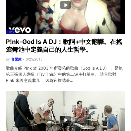
00'S
P!nk-God Is A DJ：歌詞+中文翻譯。在搖
滾舞池中定義自己的人生哲學。
by
音樂庫
-
6/25/2018
歌曲介紹 P!nk 於 2003 年所發佈的歌曲〈God Is A DJ〉， 是她
第三張個人專輯《Try This》中的第二波主打單曲。 這首歌對
P!nk 來說意義非凡， 因為它標誌著…