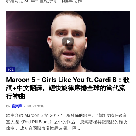
歌絕對是 80 年代靈魂抒情曲的巔峰之作…
10'S
Maroon 5 - Girls Like You ft. Cardi B：歌
詞+中文翻譯。輕快旋律席捲全球的當代流
行神曲
by
音樂庫
-
6/02/2018
歌曲介紹 Maroon 5 於 2017 年 所發佈的歌曲。 這軌收錄在錄音
室大碟《Red Pill Blues》之中的作品， 憑藉著極具記憶點的輕快
節奏， 成功在國際市場掀起波瀾。 隔…