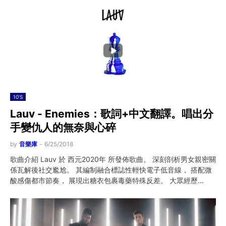
10'S
Lauv - Enemies：歌詞+中文翻譯。唱出分
手變仇人的無奈與心碎
by
音樂庫
-
6/25/2018
歌曲介紹 Lauv 於 西元2020年 所發佈歌曲。 深刻剖析男女親密關
係瓦解後社交尷尬。 其編制融合標誌性輕快電子低音線， 搭配微
酸感傷都市節奏， 展現出糖衣包裹毒藥特殊反差。 大眾經歷…