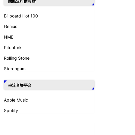
國際流行情報站
Billboard Hot 100
Genius
NME
Pitchfork
Rolling Stone
Stereogum
串流音樂平台
Apple Music
Spotify