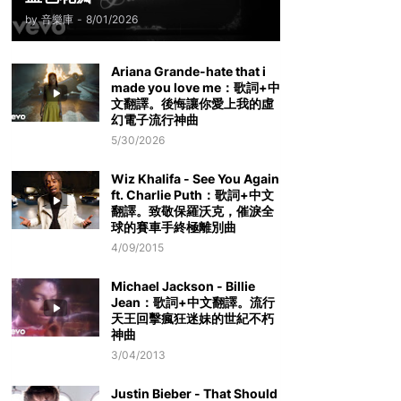
by
音樂庫
-
8/01/2026
Ariana Grande-hate that i
made you love me：歌詞+中
文翻譯。後悔讓你愛上我的虛
幻電子流行神曲
5/30/2026
Wiz Khalifa - See You Again
ft. Charlie Puth：歌詞+中文
翻譯。致敬保羅沃克，催淚全
球的賽車手終極離別曲
4/09/2015
Michael Jackson - Billie
Jean：歌詞+中文翻譯。流行
天王回擊瘋狂迷妹的世紀不朽
神曲
3/04/2013
Justin Bieber - That Should