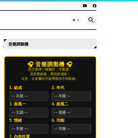
音樂調製機
🎧 音樂調製機 🎧
至少選擇一種屬性，可複選。
混搭雙曲風，尋找新滋味！
注意：太多屬性可能導致找不到歌曲。
1. 組成
2. 年代
3. 曲風一
4. 曲風二
5. 情緒
6. 功能
7. 內容性質