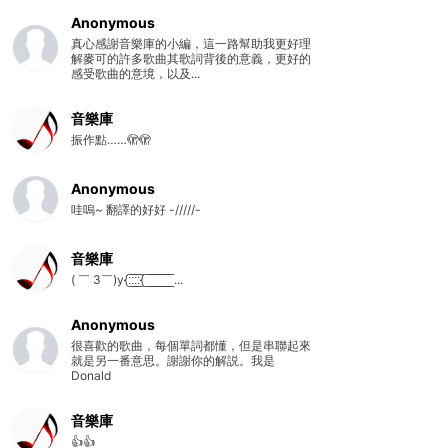
Anonymous
真心感謝音樂庫的小編，這一路幫助我更好理
解麥可的許多歌曲其歌詞背後的意義，更好的
感受歌曲的意境，以及...
音樂庫
振作點……🫣🫣
Anonymous
哇嗚~ 翻譯的好好 -/////-
音樂庫
( ￣ 3￣)y{:̲̅:̲̅:̲̅:̲̅{ ̲̅ ̲̅ ̲̅ ̲̅ ̲̅ ̲̅ ̲̅ ̲̅ ̲̅ ...
Anonymous
很喜歡的歌曲，每個單詞都懂，但是串聯起來
就是另一番意思。謝謝你的解説。我是
Donald
音樂庫
👍👍