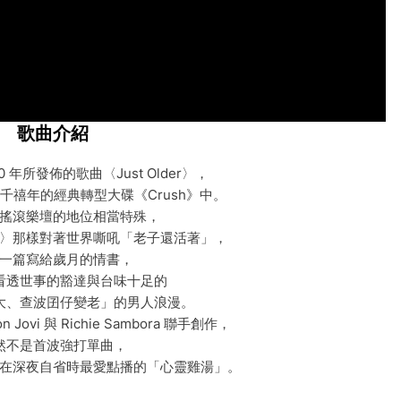
歌曲介紹
2000 年所發佈的歌曲〈Just Older〉，
千禧年的經典轉型大碟《Crush》中。
搖滾樂壇的地位相當特殊，
 Life〉那樣對著世界嘶吼「老子還活著」，
一篇寫給歲月的情書，
看透世事的豁達與台味十足的
大、查波囝仔變老」的男人浪漫。
 Jovi 與 Richie Sambora 聯手創作，
然不是首波強打單曲，
在深夜自省時最愛點播的「心靈雞湯」。