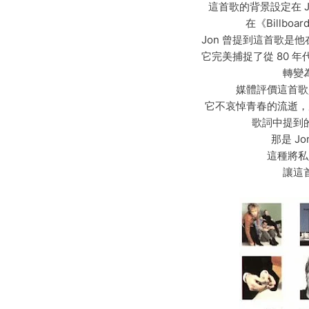
這首歌的背景設定在 Jon
在《Billb
Jon 曾提到這首歌是
它完美捕捉了從 80 
轉變
媒體評價這首歌
它不哀悼青春的流逝，
歌詞中提到的
那是 J
這種將私
讓這