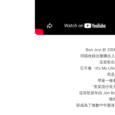
Bon Jovi 於 
同樣收錄在樂團步入
這首歌在
它不像〈It's My
而是
帶著一種
「查某囝仔長
這首歌當年由 Jon Bon
雖
卻成為了無數中年樂迷