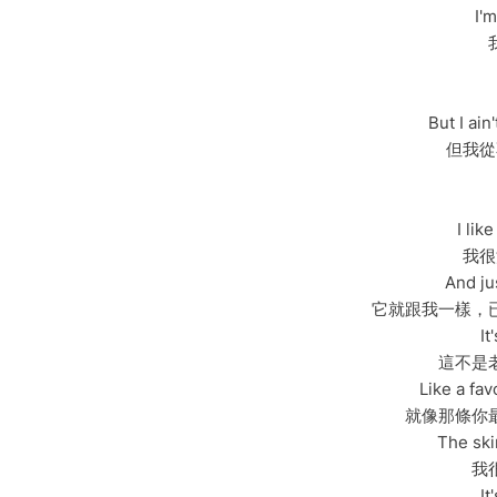
I'm
But I ain
但我從
I lik
我很
And jus
它就跟我一樣，
It
這不是
Like a fav
就像那條你
The skin
我
It