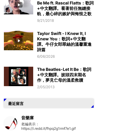
Be Me ft. Rascal Flatts：歌詞
+中文翻譯。看著前任無縫接
軌，最心碎的嫉妒與悔恨之歌
9/21/2018
Taylor Swift - I Knew It, I
Knew You：歌詞+中文翻
譯。牛仔女郎翠絲的溫馨重逢
詩篇
6/06/2026
The Beatles-Let It Be：歌詞
+中文翻譯。披頭四末期名
作，夢見亡母的溫柔救贖
2/05/2013
最近留言
音樂庫
老編表示：
https://i.redd.it/fhpq2g1rmf7e1.gif