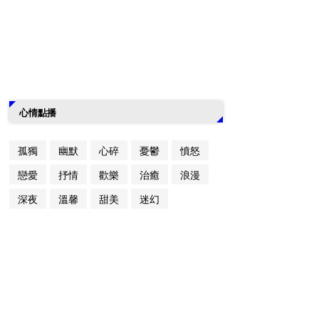
心情點播
孤獨
幽默
心碎
憂鬱
憤怒
戀愛
抒情
歡樂
治癒
浪漫
深夜
溫馨
甜美
迷幻