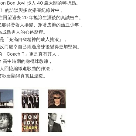
 Bon Jovi 步入 40 歲大關的轉折點。
oard》的訪談與多次樂團紀錄片中，
他在回望過去 20 年搖滾生涯後的真誠告白。
年代那群燙著大捲髮、穿著皮褲的熱血少年，
為成熟男人的心路歷程。
是「充滿自省精神的成人搖滾」，
反而慶幸自己經過磨練後變得更加堅韌。
「Coach T」更是真有其人，
on 高中時期的橄欖球教練，
人回憶編織進歌曲的作法，
首歌更顯得真實且溫暖。