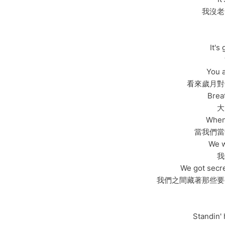
我沒老
It's
You a
看來歲月對
Breat
大
When
當我們當
We w
我
We got secre
我們之間藏著那些要
Standin'