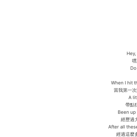
Hey,
嘿
Do
When I hit 
當我第一次
A li
帶點
Been up 
經歷過
After all the
經過這麼