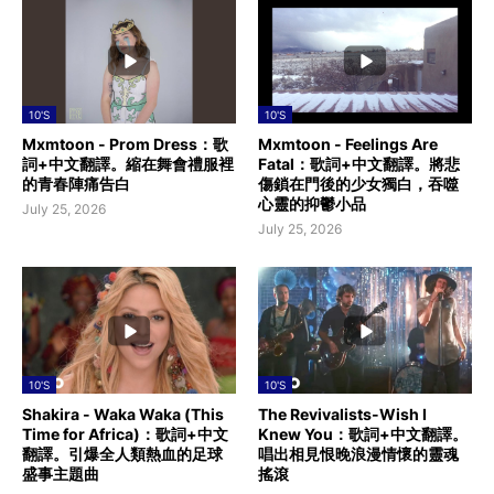
10'S
10'S
Mxmtoon - Prom Dress：歌
Mxmtoon - Feelings Are
詞+中文翻譯。縮在舞會禮服裡
Fatal：歌詞+中文翻譯。將悲
的青春陣痛告白
傷鎖在門後的少女獨白，吞噬
心靈的抑鬱小品
July 25, 2026
July 25, 2026
10'S
10'S
Shakira - Waka Waka (This
The Revivalists-Wish I
Time for Africa)：歌詞+中文
Knew You：歌詞+中文翻譯。
翻譯。引爆全人類熱血的足球
唱出相見恨晚浪漫情懷的靈魂
盛事主題曲
搖滾