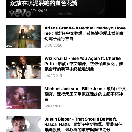
綻放在水泥裂縫的血色花瓣
by
音樂庫
-
8/01/2026
Ariana Grande-hate that i made you love
me：歌詞+中文翻譯。後悔讓你愛上我的虛
幻電子流行神曲
5/30/2026
Wiz Khalifa - See You Again ft. Charlie
Puth：歌詞+中文翻譯。致敬保羅沃克，催
淚全球的賽車手終極離別曲
4/09/2015
Michael Jackson - Billie Jean：歌詞+中文
翻譯。流行天王回擊瘋狂迷妹的世紀不朽神
曲
3/04/2013
Justin Bieber - That Should Be Me ft.
Rascal Flatts：歌詞+中文翻譯。看著前任
無縫接軌，最心碎的嫉妒與悔恨之歌