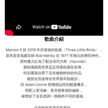
歌曲介紹
Maroon 5 於 2018 年所發佈的歌曲〈Three Little Birds〉，
原本是雷鬼樂宗師 Bob Marley 在 1977 年推出的傳世神作。
當時魔力紅為了配合現代汽車（Hyundai）
贊助俄羅斯世界盃足球賽的廣告宣傳，
特別重新詮釋了這首極致輕快的作品。
雖然這首旋律全世界都耳熟能詳，
但 Adam Levine 那種標誌性的騷靈嗓音，
搭配上更洗鍊、更具都會感的編曲，
確實給了這首老調一個截然不同的靈魂。
這首歌的意境非常單純，