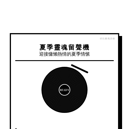
夏季靈魂留聲機
迎接慵懶熱情的夏季情愫
READY