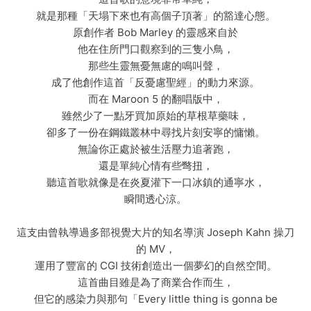
就是那種「天塌下來也有高個子頂著」的豁達心態。
原創作者 Bob Marley 的靈感來自於
他在住所門口觀察到的三隻小鳥，
那些生靈無憂無慮的鳴叫聲，
成了他創作這首「反憂慮聖經」的動力來源。
而在 Maroon 5 的翻唱版中，
雖然少了一點牙買加原始的草根草藥味，
卻多了一份在鋼鐵叢林中尋找片刻安寧的慵懶。
無論你正處於被生活壓力追著跑，
還是單純心情有些彆扭，
聽這首歌就像是在炎夏灌下一口冰鎮的通寧水，
瞬間透心涼。
這支由曾執導過多部視覺大片的知名導演 Joseph Kahn 操刀
的 MV，
運用了豐富的 CGI 技術創造出一個夢幻的自然空間。
這首曲目雖是為了商業合作而生，
但它的感染力與那句「Every little thing is gonna be