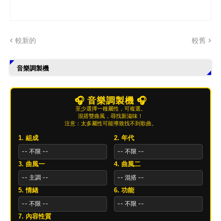
較新的
較舊
音樂調製機
🎧 音樂調製機 🎧
至少選擇一種屬性，可複選。
混搭雙曲風，尋找新滋味！
注意：太多屬性可能導致找不到歌曲。
1. 組成
2. 年代
3. 曲風一
4. 曲風二
5. 情緒
6. 功能
7. 內容性質