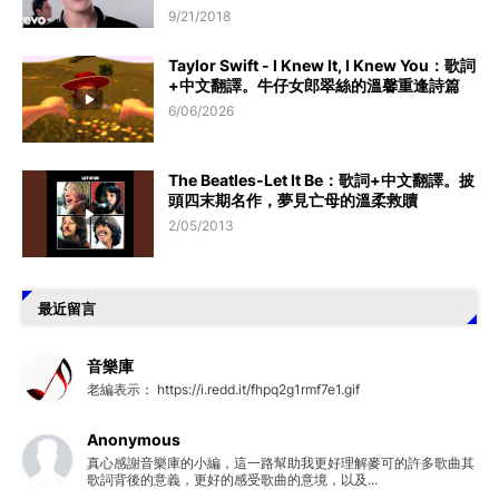
9/21/2018
Taylor Swift - I Knew It, I Knew You：歌詞
+中文翻譯。牛仔女郎翠絲的溫馨重逢詩篇
6/06/2026
The Beatles-Let It Be：歌詞+中文翻譯。披
頭四末期名作，夢見亡母的溫柔救贖
2/05/2013
最近留言
音樂庫
老編表示： https://i.redd.it/fhpq2g1rmf7e1.gif
Anonymous
真心感謝音樂庫的小編，這一路幫助我更好理解麥可的許多歌曲其
歌詞背後的意義，更好的感受歌曲的意境，以及...