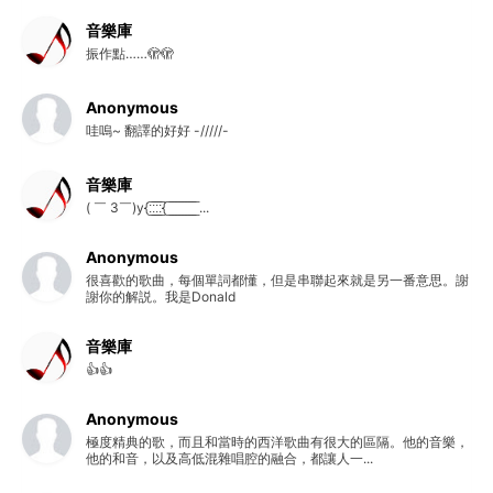
音樂庫
振作點……🫣🫣
Anonymous
哇嗚~ 翻譯的好好 -/////-
音樂庫
( ￣ 3￣)y{:̲̅:̲̅:̲̅:̲̅{ ̲̅ ̲̅ ̲̅ ̲̅ ̲̅ ̲̅ ̲̅ ̲̅ ̲̅ ...
Anonymous
很喜歡的歌曲，每個單詞都懂，但是串聯起來就是另一番意思。謝
謝你的解説。我是Donald
音樂庫
👍👍
Anonymous
極度精典的歌，而且和當時的西洋歌曲有很大的區隔。他的音樂，
他的和音，以及高低混雜唱腔的融合，都讓人一...