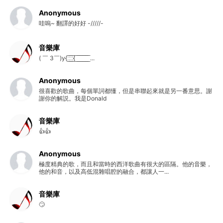
Anonymous
哇嗚~ 翻譯的好好 -/////-
音樂庫
( ￣ 3￣)y{:̲̅:̲̅:̲̅:̲̅{ ̲̅ ̲̅ ̲̅ ̲̅ ̲̅ ̲̅ ̲̅ ̲̅ ̲̅ ...
Anonymous
很喜歡的歌曲，每個單詞都懂，但是串聯起來就是另一番意思。謝
謝你的解説。我是Donald
音樂庫
👍👍
Anonymous
極度精典的歌，而且和當時的西洋歌曲有很大的區隔。他的音樂，
他的和音，以及高低混雜唱腔的融合，都讓人一...
音樂庫
🙄