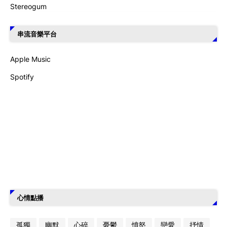
Stereogum
串流音樂平台
Apple Music
Spotify
心情點播
孤獨
幽默
心碎
憂鬱
憤怒
戀愛
抒情