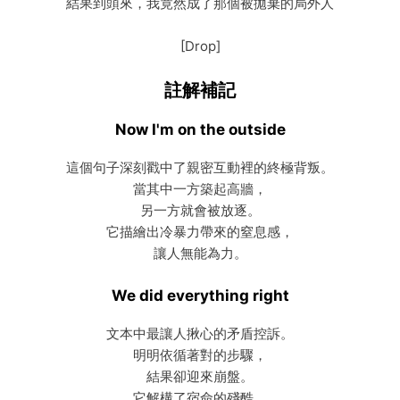
結果到頭來，我竟然成了那個被拋棄的局外人
[Drop]
註解補記
Now I'm on the outside
這個句子深刻戳中了親密互動裡的終極背叛。
當其中一方築起高牆，
另一方就會被放逐。
它描繪出冷暴力帶來的窒息感，
讓人無能為力。
We did everything right
文本中最讓人揪心的矛盾控訴。
明明依循著對的步驟，
結果卻迎來崩盤。
它解構了宿命的殘酷，