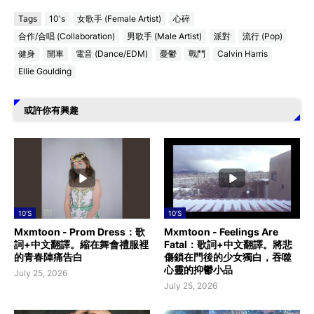
Tags
10's
女歌手 (Female Artist)
心碎
合作/合唱 (Collaboration)
男歌手 (Male Artist)
派對
流行 (Pop)
健身
開車
電音 (Dance/EDM)
憂鬱
戰鬥
Calvin Harris
Ellie Goulding
或許你有興趣
10'S
10'S
Mxmtoon - Prom Dress：歌
Mxmtoon - Feelings Are
詞+中文翻譯。縮在舞會禮服裡
Fatal：歌詞+中文翻譯。將悲
的青春陣痛告白
傷鎖在門後的少女獨白，吞噬
心靈的抑鬱小品
July 25, 2026
July 25, 2026