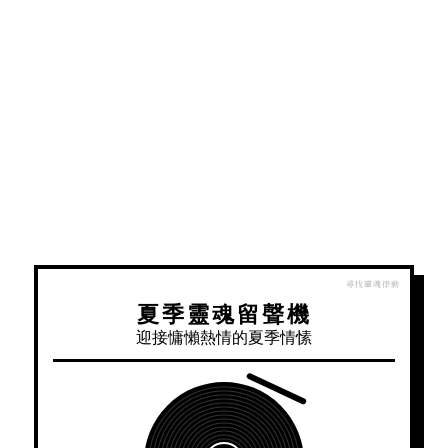
夏季靈魂留聲機
迎接慵懶熱情的夏季情愫