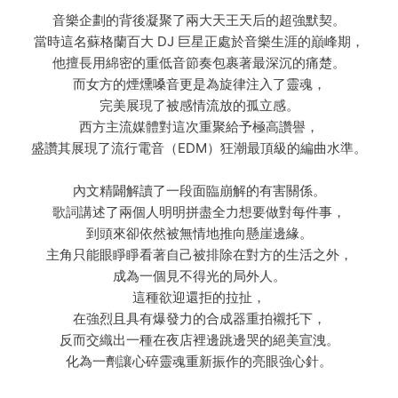
音樂企劃的背後凝聚了兩大天王天后的超強默契。
當時這名蘇格蘭百大 DJ 巨星正處於音樂生涯的巔峰期，
他擅長用綿密的重低音節奏包裹著最深沉的痛楚。
而女方的煙燻嗓音更是為旋律注入了靈魂，
完美展現了被感情流放的孤立感。
西方主流媒體對這次重聚給予極高讚譽，
盛讚其展現了流行電音（EDM）狂潮最頂級的編曲水準。
內文精闢解讀了一段面臨崩解的有害關係。
歌詞講述了兩個人明明拼盡全力想要做對每件事，
到頭來卻依然被無情地推向懸崖邊緣。
主角只能眼睜睜看著自己被排除在對方的生活之外，
成為一個見不得光的局外人。
這種欲迎還拒的拉扯，
在強烈且具有爆發力的合成器重拍襯托下，
反而交織出一種在夜店裡邊跳邊哭的絕美宣洩。
化為一劑讓心碎靈魂重新振作的亮眼強心針。