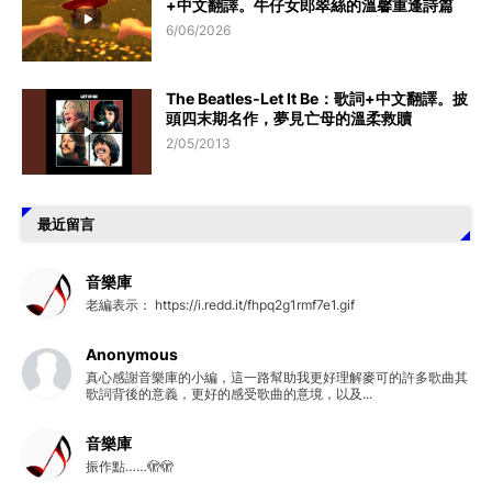
+中文翻譯。牛仔女郎翠絲的溫馨重逢詩篇
6/06/2026
The Beatles-Let It Be：歌詞+中文翻譯。披
頭四末期名作，夢見亡母的溫柔救贖
2/05/2013
最近留言
音樂庫
老編表示： https://i.redd.it/fhpq2g1rmf7e1.gif
Anonymous
真心感謝音樂庫的小編，這一路幫助我更好理解麥可的許多歌曲其
歌詞背後的意義，更好的感受歌曲的意境，以及...
音樂庫
振作點……🫣🫣