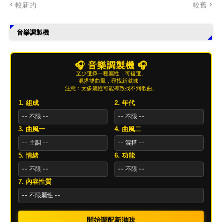
較新的
較舊
音樂調製機
🎧 音樂調製機 🎧
至少選擇一種屬性，可複選。
混搭雙曲風，尋找新滋味！
注意：太多屬性可能導致找不到歌曲。
1. 組成
2. 年代
3. 曲風一
4. 曲風二
5. 情緒
6. 功能
7. 內容性質
開始調配新滋味