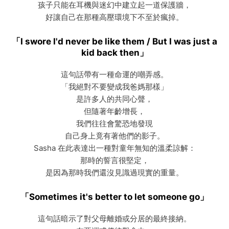
孩子只能在耳機與迷幻中建立起一道保護牆，
好讓自己在那種高壓環境下不至於瘋掉。
「I swore I'd never be like them / But I was just a
kid back then」
這句話帶有一種命運的嘲弄感。
「我絕對不要變成我爸媽那樣」
是許多人的共同心聲，
但隨著年齡增長，
我們往往會驚恐地發現
自己身上竟有著他們的影子。
Sasha 在此表達出一種對童年無知的溫柔諒解：
那時的誓言很堅定，
是因為那時我們還沒見識過現實的重量。
「Sometimes it's better to let someone go」
這句話暗示了對父母離婚或分居的最終接納。