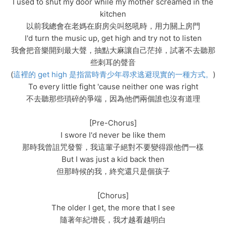
I used to shut my door while my mother screamed in the
kitchen
以前我總會在老媽在廚房尖叫怒吼時，用力關上房門
I'd turn the music up, get high and try not to listen
我會把音樂開到最大聲，抽點大麻讓自己茫掉，試著不去聽那
些刺耳的聲音
(
這裡的 get high 是指當時青少年尋求逃避現實的一種方式。
)
To every little fight 'cause neither one was right
不去聽那些瑣碎的爭端，因為他們兩個誰也沒有道理
[Pre-Chorus]
I swore I'd never be like them
那時我曾詛咒發誓，我這輩子絕對不要變得跟他們一樣
But I was just a kid back then
但那時候的我，終究還只是個孩子
[Chorus]
The older I get, the more that I see
隨著年紀增長，我才越看越明白