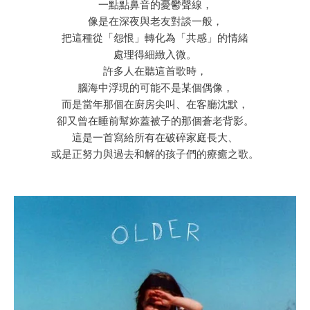
一點點鼻音的憂鬱聲線，
像是在深夜與老友對談一般，
把這種從「怨恨」轉化為「共感」的情緒
處理得細緻入微。
許多人在聽這首歌時，
腦海中浮現的可能不是某個偶像，
而是當年那個在廚房尖叫、在客廳沈默，
卻又曾在睡前幫妳蓋被子的那個蒼老背影。
這是一首寫給所有在破碎家庭長大、
或是正努力與過去和解的孩子們的療癒之歌。