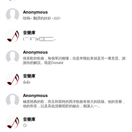
Anonymous
哇嗚~ 翻譯的好好 -/////-
音樂庫
( ￣ 3￣)y{:̲̅:̲̅:̲̅:̲̅{ ̲̅ ̲̅ ̲̅ ̲̅ ̲̅ ̲̅ ̲̅ ̲̅ ̲̅ ...
Anonymous
很喜歡的歌曲，每個單詞都懂，但是串聯起來就是另一番意思。謝
謝你的解説。我是Donald
音樂庫
👍👍
Anonymous
極度精典的歌，而且和當時的西洋歌曲有很大的區隔。他的音樂，
他的和音，以及高低混雜唱腔的融合，都讓人一...
音樂庫
🙄