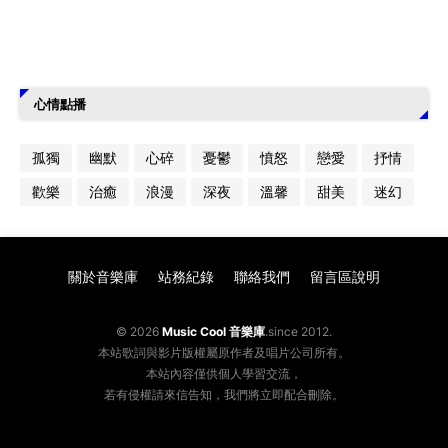
心情點播
孤獨
幽默
心碎
憂鬱
憤怒
戀愛
抒情
歡樂
治癒
浪漫
深夜
溫馨
甜美
迷幻
關於音樂庫
站務紀錄
聯絡我們
留言區說明
© 2026
Music Cool 音樂庫
.since 2012.
本站歌詞與影片版權屬原作者及唱片公司所有。
本站內容僅供個人學習交流，
若有侵權請來信告知，我們將立即配合刪除。