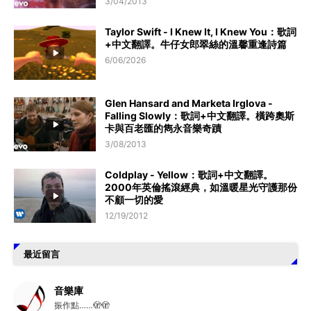
3/04/2013
Taylor Swift - I Knew It, I Knew You：歌詞
+中文翻譯。牛仔女郎翠絲的溫馨重逢詩篇
6/06/2026
Glen Hansard and Marketa Irglova -
Falling Slowly：歌詞+中文翻譯。橫跨奧斯
卡與百老匯的雋永音樂奇蹟
3/08/2013
Coldplay - Yellow：歌詞+中文翻譯。
2000年英倫搖滾經典，如溫暖星光守護那份
不顧一切的愛
12/19/2012
最近留言
音樂庫
振作點……🫣🫣