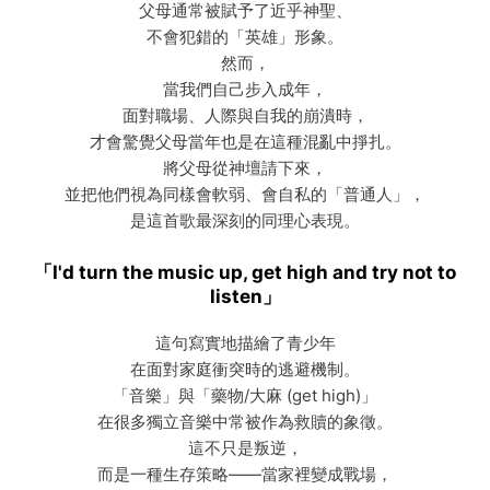
父母通常被賦予了近乎神聖、
不會犯錯的「英雄」形象。
然而，
當我們自己步入成年，
面對職場、人際與自我的崩潰時，
才會驚覺父母當年也是在這種混亂中掙扎。
將父母從神壇請下來，
並把他們視為同樣會軟弱、會自私的「普通人」，
是這首歌最深刻的同理心表現。
「I'd turn the music up, get high and try not to
listen」
這句寫實地描繪了青少年
在面對家庭衝突時的逃避機制。
「音樂」與「藥物/大麻 (get high)」
在很多獨立音樂中常被作為救贖的象徵。
這不只是叛逆，
而是一種生存策略——當家裡變成戰場，