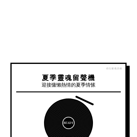
夏季靈魂留聲機
迎接慵懶熱情的夏季情愫
READY