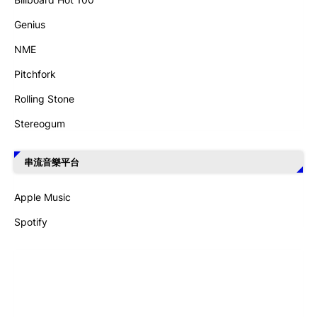
Genius
NME
Pitchfork
Rolling Stone
Stereogum
串流音樂平台
Apple Music
Spotify