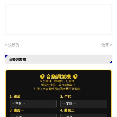
較新的
較舊
音樂調製機
🎧 音樂調製機 🎧
至少選擇一種屬性，可複選。
混搭雙曲風，尋找新滋味！
注意：太多屬性可能導致找不到歌曲。
1. 組成
2. 年代
3. 曲風一
4. 曲風二