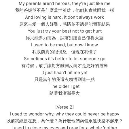
My parents aren't heroes, they're just like me
我的爸媽並不是什麼蓋世英雄，他們其實就跟我一樣
And loving is hard, it don't always work
原來去愛一個人好難，感情並不總是能開花結果
You just try your best not to get hurt
妳只能盡力而為，試著別讓自己傷得太重
I used to be mad, but now I know
我以前真的很憤怒，但現在我懂了
Sometimes it's better to let someone go
有時候，放手讓對方離開反而才是更好的選擇
It just hadn't hit me yet
只是當年的我還沒領悟到這一點
The older I get
隨著我漸漸長大
[Verse 2]
I used to wonder why, why they could never be happy
以前我總是在想，為什麼？為什麼他們兩個永遠快樂不起來？
I used to close my eyes and pray for a whole 'nother