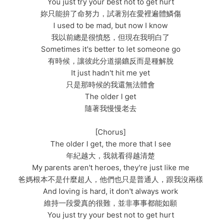
You just try your best not to get hurt
妳只能拚了命努力，試著別在愛裡遍體鱗傷
I used to be mad, but now I know
我以前總是很憤怒，但現在我明白了
Sometimes it's better to let someone go
有時候，讓彼此分道揚鑣反而是種解脫
It just hadn't hit me yet
只是那時候的我還無法體會
The older I get
隨著我慢慢老去
[Chorus]
The older I get, the more that I see
年紀越大，我就看得越清楚
My parents aren't heroes, they're just like me
爸媽根本不是什麼超人，他們也只是普通人，跟我沒兩樣
And loving is hard, it don't always work
維持一段愛真的很難，並非事事都能如願
You just try your best not to get hurt