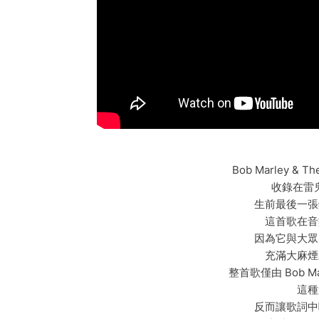
Bob Marley & 
收錄在雷鬼
生前最後一張錄
這首歌在音
因為它與大眾
充滿大麻煙
整首歌僅由 Bob 
這種
反而讓歌詞中