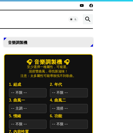
音樂調製機
🎧 音樂調製機 🎧
至少選擇一種屬性，可複選。
混搭雙曲風，尋找新滋味！
注意：太多屬性可能導致找不到歌曲。
1. 組成
2. 年代
3. 曲風一
4. 曲風二
5. 情緒
6. 功能
7. 內容性質