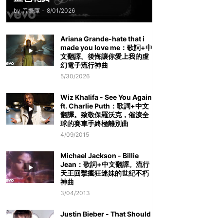
by
音樂庫
-
8/01/2026
Ariana Grande-hate that i
made you love me：歌詞+中
文翻譯。後悔讓你愛上我的虛
幻電子流行神曲
5/30/2026
Wiz Khalifa - See You Again
ft. Charlie Puth：歌詞+中文
翻譯。致敬保羅沃克，催淚全
球的賽車手終極離別曲
4/09/2015
Michael Jackson - Billie
Jean：歌詞+中文翻譯。流行
天王回擊瘋狂迷妹的世紀不朽
神曲
3/04/2013
Justin Bieber - That Should