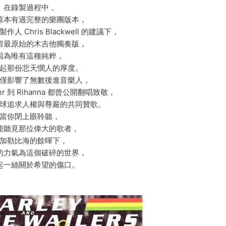
在錄製過程中，
原本有過完整的樂團版本，
製作人 Chris Blackwell 的建議下，
留最原始的木吉他獨奏版，
因為唯有這種純粹，
起那份悲天憫人的厚度。
僅影響了無數後進音樂人，
mer 到 Rihanna 都曾公開翻唱致敬，
球追求人權與尊嚴的共同贊歌。
當你閉上眼聆聽，
能聽見那位偉大的歌者，
加勒比海的餘暉下，
的力氣為這個破碎的世界，
起一絲關於希望的傷口。