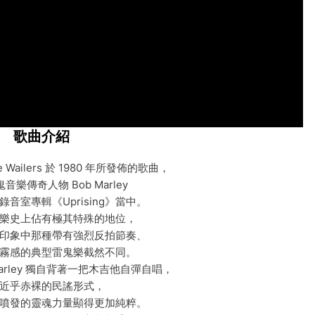
歌曲介紹
The Wailers 於 1980 年所發佈的歌曲，
音樂傳奇人物 Bob Marley
音室專輯《Uprising》當中。
樂史上佔有極其特殊的地位，
印象中那種帶有強烈反拍節奏、
霧感的典型雷鬼樂截然不同。
Marley 獨自背著一把木吉他自彈自唱，
近乎赤裸的民謠形式，
噴發的靈魂力量顯得更加純粹。