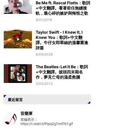
Be Me ft. Rascal Flatts：歌詞
+中文翻譯。看著前任無縫接
軌，最心碎的嫉妒與悔恨之歌
9/21/2018
Taylor Swift - I Knew It, I
Knew You：歌詞+中文翻
譯。牛仔女郎翠絲的溫馨重逢
詩篇
6/06/2026
The Beatles-Let It Be：歌詞
+中文翻譯。披頭四末期名
作，夢見亡母的溫柔救贖
2/05/2013
最近留言
音樂庫
老編表示：
https://i.redd.it/fhpq2g1rmf7e1.gif