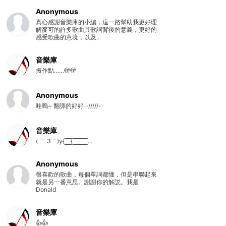
Anonymous
真心感謝音樂庫的小編，這一路幫助我更好理
解麥可的許多歌曲其歌詞背後的意義，更好的
感受歌曲的意境，以及...
音樂庫
振作點……🫣🫣
Anonymous
哇嗚~ 翻譯的好好 -/////-
音樂庫
( ￣ 3￣)y{:̲̅:̲̅:̲̅:̲̅{ ̲̅ ̲̅ ̲̅ ̲̅ ̲̅ ̲̅ ̲̅ ̲̅ ̲̅ ...
Anonymous
很喜歡的歌曲，每個單詞都懂，但是串聯起來
就是另一番意思。謝謝你的解説。我是
Donald
音樂庫
👍👍