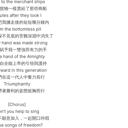
I to the merchant ships
貨物一樣賣給了那些商船
utes after they took I
把我擄走後的短短幾分鐘內
m the bottomless pit
深不見底的苦難深淵中消失了
 hand was made strong
賦予我一雙強而有力的手
e hand of the Almighty
自全能上帝的引領與護持
ward in this generation
們在這一代人中奮力前行
Triumphantly
帶著勝利的姿態挺胸而行
[Chorus]
n't you help to sing
不願意加入，一起開口吟唱
e songs of freedom?