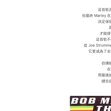
這首歌
但最終 Marley 在
決定保
才能撐
這首歌不
從 Joe Strum
它更成為了全
彷彿
在
用最後
縫合