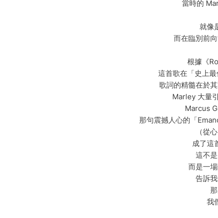
當時的 Ma
就像
而在臨別前向
根據《Ro
這首歌在「史上最偉
歌詞的精髓在於其
Marley 
Marcus 
那句震撼人心的「Emancipate
（從心
成了這
這不是
而是一場
告訴我
那
我