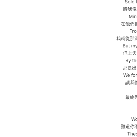
Sold 
將我像
Min
在他們
Fro
我就從那
But my
但上天
By th
那是出
We for
讓我
最終
Wo
難道你
Thes