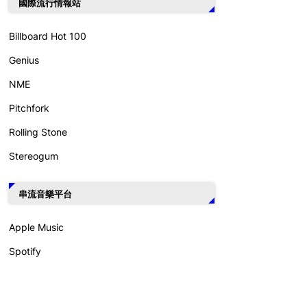
國際流行情報站
Billboard Hot 100
Genius
NME
Pitchfork
Rolling Stone
Stereogum
串流音樂平台
Apple Music
Spotify