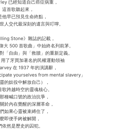
rley 已經知道自己癌症病重，
這首歌聽起來，
是他早已預見生命終點，
世人交代最深刻的遺言與叮嚀。
lling Stone》雜誌的記載，
大 500 首歌曲」中始終名列前茅。
對「自由」與「救贖」的重新定義。
大量引用了牙買加著名的民權運動領袖
Garvey 在 1937 年的演講辭，
 yourselves from mental slavery」
靈的奴役中解放自己），
首歌跨越時空的靈魂核心。
那種喊口號的政治抗爭，
關於內在覺醒的深層革命，
們如果心靈被束縛住了，
麼即便手銬被解開，
們依然是歷史的囚犯。