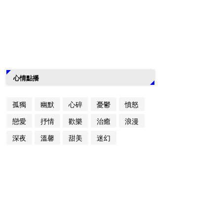
心情點播
孤獨
幽默
心碎
憂鬱
憤怒
戀愛
抒情
歡樂
治癒
浪漫
深夜
溫馨
甜美
迷幻