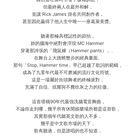
但最終兩人在庭外和解，
並讓 Rick James 掛名共同創作者，
甚至因此贏得了他人生中唯一一座葛萊美獎。
聽著那極具標誌性的節拍，
妳的腦海中絕對會浮現 MC Hammer
穿著那誇張的「飛鼠褲（Hammer pants）」、
在舞台上大跳螃蟹步的經典畫面。
那句「Stop, Hammer time」早已超越了歌詞的範疇，
成為了九零年代最不可磨滅的流行文化符號。
這是一場屬於街頭舞者的終極派對，
充滿了自信、炫耀與不費吹灰之力的狂傲。
這首堪稱90年代最強洗腦電音舞曲，
不論你走到哪，幾乎所有休閒娛樂場所都是這首歌，
其實那個年代聽英文歌的人不多，
幾乎是中文歌市場的天下，
歌有聽過，但是誰唱的也不知道，