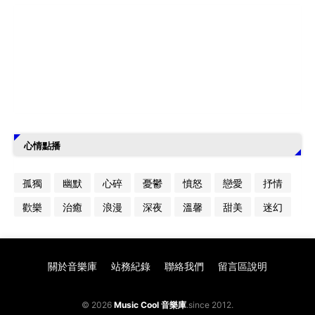
心情點播
孤獨
幽默
心碎
憂鬱
憤怒
戀愛
抒情
歡樂
治癒
浪漫
深夜
溫馨
甜美
迷幻
關於音樂庫
站務紀錄
聯絡我們
留言區說明
© 2026
Music Cool 音樂庫
.since 2012.