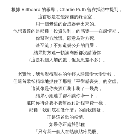
根據 Billboard 的報導，Charlie Puth 曾在採訪中提到，
這首歌是在他家裡的錄音室，
用一個老舊的合成器弄出來的。
他想表達的是那種「投資失利」的感覺——在感情裡，
你幫對方說謊、願意為對方死、
甚至流了不知道幾公升的目屎，
結果對方連一頓滷肉飯都沒請過你
（這是我個人加的戲，但意思差不多）。
老實說，我常覺得現在的年輕人談戀愛太愛計較，
但這首歌卻精準地抓住了那種「平衡感喪失」的空虛。
這就像是你去酒店刷卡刷了十幾萬，
結果小姐連手都不讓你牽一下，
還問你待會要不要幫她付計程車費一樣，
那種「我到底在做什麼」的自我懷疑，
正是這首歌的精髓。
如果你正處於那種
「只有我一個人在熱臉貼冷屁股」