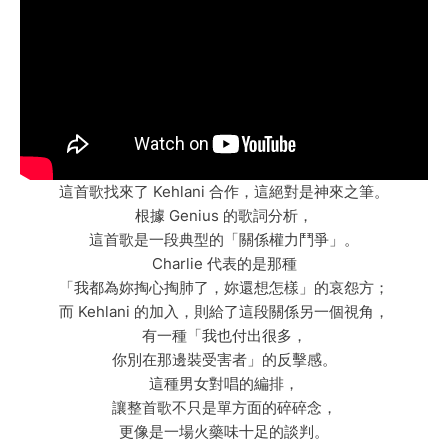
這首歌找來了 Kehlani 合作，這絕對是神來之筆。
根據 Genius 的歌詞分析，
這首歌是一段典型的「關係權力鬥爭」。
Charlie 代表的是那種
「我都為妳掏心掏肺了，妳還想怎樣」的哀怨方；
而 Kehlani 的加入，則給了這段關係另一個視角，
有一種「我也付出很多，
你別在那邊裝受害者」的反擊感。
這種男女對唱的編排，
讓整首歌不只是單方面的碎碎念，
更像是一場火藥味十足的談判。