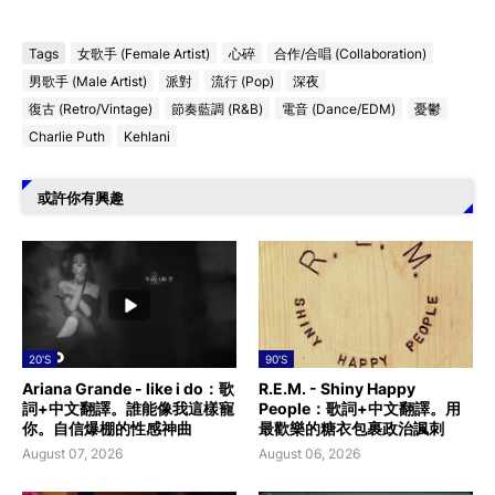
Tags
女歌手 (Female Artist)
心碎
合作/合唱 (Collaboration)
男歌手 (Male Artist)
派對
流行 (Pop)
深夜
復古 (Retro/Vintage)
節奏藍調 (R&B)
電音 (Dance/EDM)
憂鬱
Charlie Puth
Kehlani
或許你有興趣
20'S
90'S
Ariana Grande - like i do：歌
R.E.M. - Shiny Happy
詞+中文翻譯。誰能像我這樣寵
People：歌詞+中文翻譯。用
你。自信爆棚的性感神曲
最歡樂的糖衣包裹政治諷刺
August 07, 2026
August 06, 2026