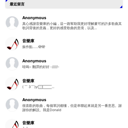
最近留言
Anonymous
真心感謝音樂庫的小編，這一路幫助我更好理解麥可的許多歌曲其
歌詞背後的意義，更好的感受歌曲的意境，以及...
音樂庫
振作點……🫣🫣
Anonymous
哇嗚~ 翻譯的好好 -/////-
音樂庫
( ￣ 3￣)y{:̲̅:̲̅:̲̅:̲̅{ ̲̅ ̲̅ ̲̅ ̲̅ ̲̅ ̲̅ ̲̅ ̲̅ ̲̅ ...
Anonymous
很喜歡的歌曲，每個單詞都懂，但是串聯起來就是另一番意思。謝
謝你的解説。我是Donald
音樂庫