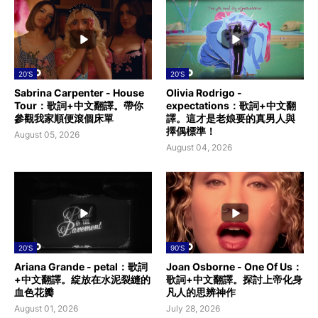
20'S
20'S
Sabrina Carpenter - House
Olivia Rodrigo -
Tour：歌詞+中文翻譯。帶你
expectations：歌詞+中文翻
參觀我家順便滾個床單
譯。這才是老娘要的真男人與
擇偶標準！
August 05, 2026
August 04, 2026
20'S
90'S
Ariana Grande - petal：歌詞
Joan Osborne - One Of Us：
+中文翻譯。綻放在水泥裂縫的
歌詞+中文翻譯。探討上帝化身
血色花瓣
凡人的思辨神作
August 01, 2026
July 28, 2026