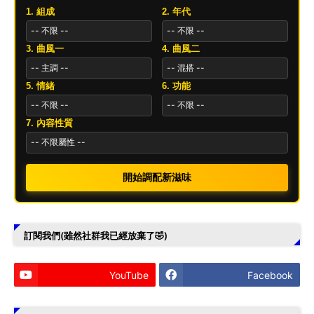
1. 組成
2. 年代
3. 曲風一
4. 曲風二
5. 情緒
6. 功能
7. 內容性質
開始調配新滋味
訂閱我們(雖然社群我已經放棄了🤣)
YouTube
Facebook