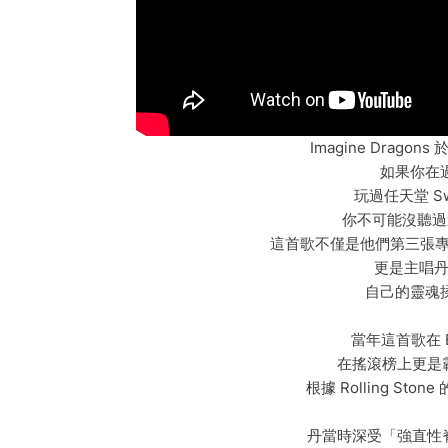
Imagine Dragon
如果你在
玩過任天堂 S
你不可能沒聽過
這首歌不僅是他們第三張專輯《E
更是主唱丹·
自己的靈魂
當年這首歌在 Bil
在搖滾榜上更是霸
根據 Rolling S
丹當時深受「強直性脊柱炎」