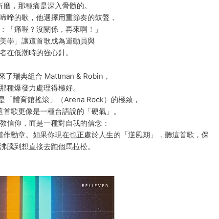
折磨，那種痛是深入骨髓的。
啼啼的歌，他選擇用重節奏的鼓聲，
：「痛喔？沒關係，再來啊！」
美學」讓這首歌成為運動員與
者在低潮時的強心針。
瑞典組合 Mattman & Robin，
那種爆發力處理得極好。
「體育館搖滾」（Arena Rock）的極致，
這首歌更像是一種台語說的「硬氣」。
教信仰，而是一種對自我的信念：
當作勳章。如果你現在也正處於人生的「逆風期」，聽這首歌，保
沸騰到想直接去跑個馬拉松。