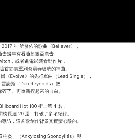
s 於 2017 年 所發佈的歌曲〈Believer〉，
過去幾年有看過超級盃廣告、
witch，或者進電影院看動作片，
這首節奏重到會震碎玻璃的神曲。
volve》的先行單曲（Lead Single），
雷諾斯（Dan Reynolds）把
揉碎了、再重新捏起來的自白。
lboard Hot 100 衝上第 4 名，
榜長達 29 週，打破了多項紀錄。
tone 的專訪，這首歌創作背景其實蠻心酸的。
（Ankylosing Spondylitis）與