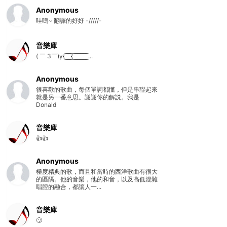
Anonymous
哇嗚~ 翻譯的好好 -/////-
音樂庫
( ￣ 3￣)y{:̲̅:̲̅:̲̅:̲̅{ ̲̅ ̲̅ ̲̅ ̲̅ ̲̅ ̲̅ ̲̅ ̲̅ ̲̅ ...
Anonymous
很喜歡的歌曲，每個單詞都懂，但是串聯起來
就是另一番意思。謝謝你的解説。我是
Donald
音樂庫
👍👍
Anonymous
極度精典的歌，而且和當時的西洋歌曲有很大
的區隔。他的音樂，他的和音，以及高低混雜
唱腔的融合，都讓人一...
音樂庫
🙄