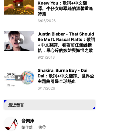
Knew You：歌詞+中文翻
譯。牛仔女郎翠絲的溫馨重逢
詩篇
6/06/2026
Justin Bieber - That Should
Be Me ft. Rascal Flatts：歌詞
+中文翻譯。看著前任無縫接
軌，最心碎的嫉妒與悔恨之歌
9/21/2018
Shakira, Burna Boy - Dai
Dai：歌詞+中文翻譯。世界盃
主題曲引爆全球熱血
6/17/2026
最近留言
音樂庫
振作點……🫣🫣