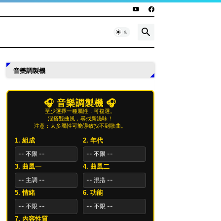
音樂調製機
🎧 音樂調製機 🎧
至少選擇一種屬性，可複選。
混搭雙曲風，尋找新滋味！
注意：太多屬性可能導致找不到歌曲。
1. 組成
2. 年代
3. 曲風一
4. 曲風二
5. 情緒
6. 功能
7. 內容性質