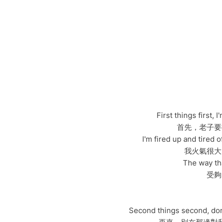
First things first,
首先，老子要
I'm fired up and tired 
我火氣很大
The way th
受夠
Second things second, don'