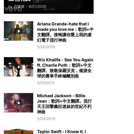
by
音樂庫
-
8/01/2026
Ariana Grande-hate that i
made you love me：歌詞+中
文翻譯。後悔讓你愛上我的虛
幻電子流行神曲
5/30/2026
Wiz Khalifa - See You Again
ft. Charlie Puth：歌詞+中文
翻譯。致敬保羅沃克，催淚全
球的賽車手終極離別曲
4/09/2015
Michael Jackson - Billie
Jean：歌詞+中文翻譯。流行
天王回擊瘋狂迷妹的世紀不朽
神曲
3/04/2013
Taylor Swift - I Knew It, I