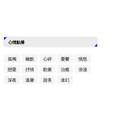
心情點播
孤獨
幽默
心碎
憂鬱
憤怒
戀愛
抒情
歡樂
治癒
浪漫
深夜
溫馨
甜美
迷幻