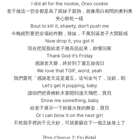
I did all for the nookie, Oreo cookie
老子做這一切全都是為了跟妹子親熱，就像黑白相間的奧利奧
夾心餅乾一樣
Bout to kill it, shawty, don't push me
今晚絕對要把全場給炸翻，辣妹，千萬別逼老子大開殺戒
Now drop it, you got it
現在把屁股給老子翹高扭起來，妳懂玩喔
Thank God it's Friday
感謝老天爺，終於到了週五放假日
We love that TGIF, word, yeah
我們愛死「感謝老天這是週五」這句金句了，沒錯，耶
Let's get it popping, baby
讓咱們把香檳軟木塞開到漫天飛吧，寶貝
Show me something, baby
給老子展示一下妳最火辣的舞姿，寶貝
Or I can blow it on the next girl
不然我手裡的千元大鈔，可就要砸在下一個正妹身上了
[Pre-Chorus 2: Flo Rida]