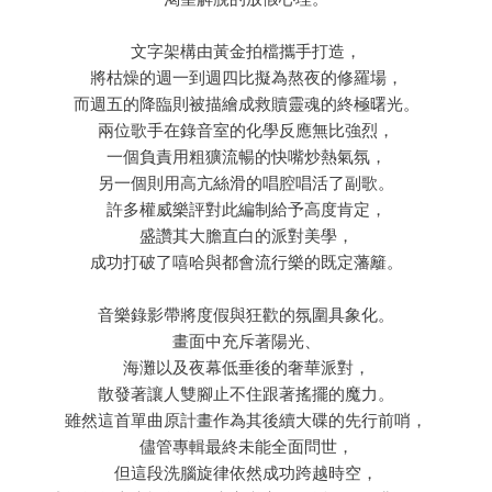
文字架構由黃金拍檔攜手打造，
將枯燥的週一到週四比擬為熬夜的修羅場，
而週五的降臨則被描繪成救贖靈魂的終極曙光。
兩位歌手在錄音室的化學反應無比強烈，
一個負責用粗獷流暢的快嘴炒熱氣氛，
另一個則用高亢絲滑的唱腔唱活了副歌。
許多權威樂評對此編制給予高度肯定，
盛讚其大膽直白的派對美學，
成功打破了嘻哈與都會流行樂的既定藩籬。
音樂錄影帶將度假與狂歡的氛圍具象化。
畫面中充斥著陽光、
海灘以及夜幕低垂後的奢華派對，
散發著讓人雙腳止不住跟著搖擺的魔力。
雖然這首單曲原計畫作為其後續大碟的先行前哨，
儘管專輯最終未能全面問世，
但這段洗腦旋律依然成功跨越時空，