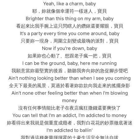
Yeah, like a charm, baby
耶，妳就像個幸運符一樣迷人，寶貝
Brighter than this thing on my arm, baby
看起來比我手腕上這只閃瞎人的鑽錶還要耀眼，寶貝
It's a party every time you come around, baby
只要妳一現身，周圍立刻變成最嗨的派對，寶貝
Now if you're down, baby
如果妳也心動了、想跟老子瘋一把，寶貝
I can be the ground, baby, here me running
我願意當妳最堅實的後盾，聽聽我奔向妳的急促腳步聲吧
Ain't nothing looking better than when I see you coming
全天下最美的風景，莫過於看著妳款款向我走來的搖擺身影
Ain't none other feeling better than when I'm blowing
money
沒有任何事情能比老子在夜店瘋狂撒錢還要爽快了
You can tell that I'm an addict, I'm addicted to money
妳看得出來我就是個重度成癮者，我對白花花的鈔票徹底著迷
I'm addicted to ballin'
我對過這種奢華揮揮霍的土豪生活完全無法自拔