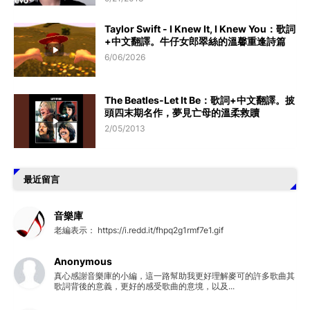
Taylor Swift - I Knew It, I Knew You：歌詞
+中文翻譯。牛仔女郎翠絲的溫馨重逢詩篇
6/06/2026
The Beatles-Let It Be：歌詞+中文翻譯。披
頭四末期名作，夢見亡母的溫柔救贖
2/05/2013
最近留言
音樂庫
老編表示： https://i.redd.it/fhpq2g1rmf7e1.gif
Anonymous
真心感謝音樂庫的小編，這一路幫助我更好理解麥可的許多歌曲其
歌詞背後的意義，更好的感受歌曲的意境，以及...