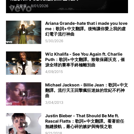
by
音樂庫
-
8/01/2026
Ariana Grande-hate that i made you love
me：歌詞+中文翻譯。後悔讓你愛上我的虛
幻電子流行神曲
5/30/2026
Wiz Khalifa - See You Again ft. Charlie
Puth：歌詞+中文翻譯。致敬保羅沃克，催
淚全球的賽車手終極離別曲
4/09/2015
Michael Jackson - Billie Jean：歌詞+中文
翻譯。流行天王回擊瘋狂迷妹的世紀不朽神
曲
3/04/2013
Justin Bieber - That Should Be Me ft.
Rascal Flatts：歌詞+中文翻譯。看著前任
無縫接軌，最心碎的嫉妒與悔恨之歌
9/21/2018