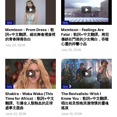
10'S
10'S
Mxmtoon - Prom Dress：歌
Mxmtoon - Feelings Are
詞+中文翻譯。縮在舞會禮服裡
Fatal：歌詞+中文翻譯。將悲
的青春陣痛告白
傷鎖在門後的少女獨白，吞噬
心靈的抑鬱小品
July 25, 2026
July 25, 2026
10'S
10'S
Shakira - Waka Waka (This
The Revivalists-Wish I
Time for Africa)：歌詞+中文
Knew You：歌詞+中文翻譯。
翻譯。引爆全人類熱血的足球
唱出相見恨晚浪漫情懷的靈魂
盛事主題曲
搖滾
June 22, 2026
June 19, 2026