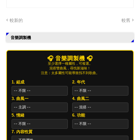
較新的
較舊
音樂調製機
🎧 音樂調製機 🎧
至少選擇一種屬性，可複選。
混搭雙曲風，尋找新滋味！
注意：太多屬性可能導致找不到歌曲。
1. 組成
2. 年代
3. 曲風一
4. 曲風二
5. 情緒
6. 功能
7. 內容性質