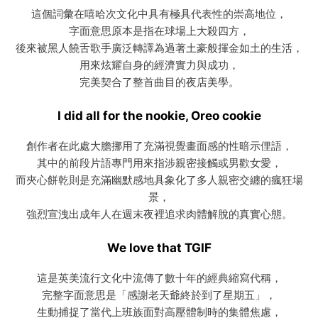
這個詞彙在嘻哈次文化中具有極具代表性的崇高地位，
字面意思原本是指在球場上大殺四方，
後來被黑人饒舌歌手廣泛轉譯為過著土豪般揮金如土的生活，
用來炫耀自身的經濟實力與成功，
完美契合了整首曲目的夜店美學。
I did all for the nookie, Oreo cookie
創作者在此處大膽挪用了充滿視覺畫面感的性暗示俚語，
其中的前段片語專門用來指涉親密接觸或男歡女愛，
而夾心餅乾則是充滿幽默感地具象化了多人親密交纏的瘋狂場
景，
強烈宣洩出成年人在週末夜裡追求肉體解脫的真實心態。
We love that TGIF
這是英美流行文化中流傳了數十年的經典縮寫代稱，
完整字面意思是「感謝老天爺終於到了星期五」，
生動捕捉了當代上班族面對高壓體制時的集體焦慮，