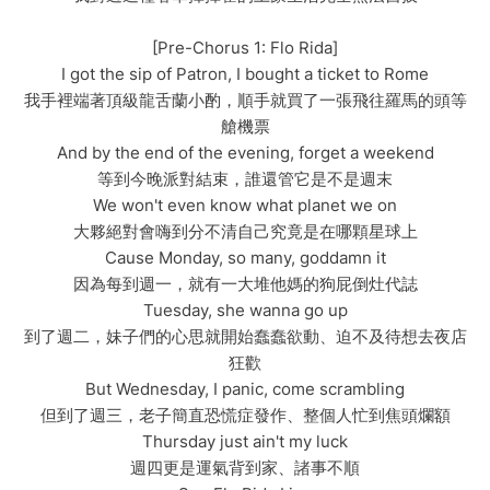
[Pre-Chorus 1: Flo Rida]
I got the sip of Patron, I bought a ticket to Rome
我手裡端著頂級龍舌蘭小酌，順手就買了一張飛往羅馬的頭等
艙機票
And by the end of the evening, forget a weekend
等到今晚派對結束，誰還管它是不是週末
We won't even know what planet we on
大夥絕對會嗨到分不清自己究竟是在哪顆星球上
Cause Monday, so many, goddamn it
因為每到週一，就有一大堆他媽的狗屁倒灶代誌
Tuesday, she wanna go up
到了週二，妹子們的心思就開始蠢蠢欲動、迫不及待想去夜店
狂歡
But Wednesday, I panic, come scrambling
但到了週三，老子簡直恐慌症發作、整個人忙到焦頭爛額
Thursday just ain't my luck
週四更是運氣背到家、諸事不順