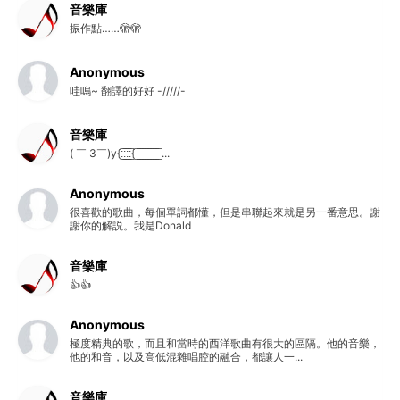
音樂庫
振作點……🫣🫣
Anonymous
哇嗚~ 翻譯的好好 -/////-
音樂庫
( ￣ 3￣)y{:̲̅:̲̅:̲̅:̲̅{ ̲̅ ̲̅ ̲̅ ̲̅ ̲̅ ̲̅ ̲̅ ̲̅ ̲̅ ...
Anonymous
很喜歡的歌曲，每個單詞都懂，但是串聯起來就是另一番意思。謝
謝你的解説。我是Donald
音樂庫
👍👍
Anonymous
極度精典的歌，而且和當時的西洋歌曲有很大的區隔。他的音樂，
他的和音，以及高低混雜唱腔的融合，都讓人一...
音樂庫