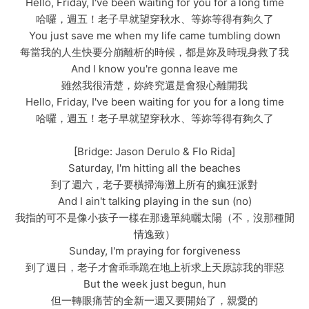
Hello, Friday, I've been waiting for you for a long time
哈囉，週五！老子早就望穿秋水、等妳等得有夠久了
You just save me when my life came tumbling down
每當我的人生快要分崩離析的時候，都是妳及時現身救了我
And I know you're gonna leave me
雖然我很清楚，妳終究還是會狠心離開我
Hello, Friday, I've been waiting for you for a long time
哈囉，週五！老子早就望穿秋水、等妳等得有夠久了
[Bridge: Jason Derulo & Flo Rida]
Saturday, I'm hitting all the beaches
到了週六，老子要橫掃海灘上所有的瘋狂派對
And I ain't talking playing in the sun (no)
我指的可不是像小孩子一樣在那邊單純曬太陽（不，沒那種閒
情逸致）
Sunday, I'm praying for forgiveness
到了週日，老子才會乖乖跪在地上祈求上天原諒我的罪惡
But the week just begun, hun
但一轉眼痛苦的全新一週又要開始了，親愛的