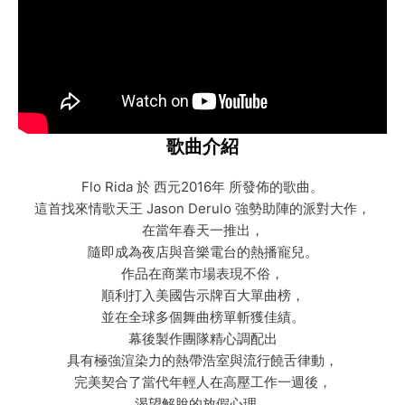
歌曲介紹
Flo Rida 於 西元2016年 所發佈的歌曲。
這首找來情歌天王 Jason Derulo 強勢助陣的派對大作，
在當年春天一推出，
隨即成為夜店與音樂電台的熱播寵兒。
作品在商業市場表現不俗，
順利打入美國告示牌百大單曲榜，
並在全球多個舞曲榜單斬獲佳績。
幕後製作團隊精心調配出
具有極強渲染力的熱帶浩室與流行饒舌律動，
完美契合了當代年輕人在高壓工作一週後，
渴望解脫的放假心理。