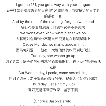
I got the 151, you got a way with your tongue
我手裡拿著濃度破表的百家得151蘭姆酒，而妳挑逗的舌功真
的很有一套
And by the end of the evening, forget a weekend
等到今晚派對結束，誰還管它是不是週末
We won't even know what planet we on
大夥絕對會嗨到分不清自己究竟是在哪顆星球上
Cause Monday, so many, goddamn it
因為每到週一，就有一大堆他媽的狗屁倒灶代誌
Tuesday, she wanna go up
到了週二，妹子們的心思就開始蠢蠢欲動、迫不及待想去夜店
狂歡
But Wednesday, I panic, come scrambling
但到了週三，老子簡真恐慌症發作、整個人忙到焦頭爛額
Thursday just ain't my luck
週四更是運氣背到家、諸事不順
[Chorus: Jason Derulo]