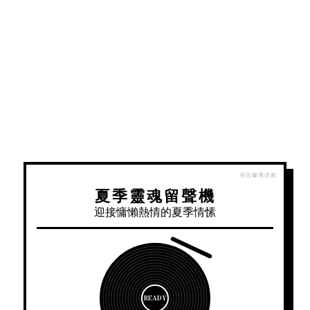
夏季靈魂留聲機
迎接慵懶熱情的夏季情愫
READY