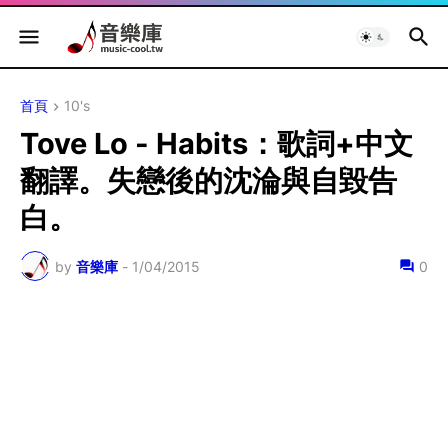
首頁
10's
Tove Lo - Habits：歌詞+中文
翻譯。失戀後的沈淪與自毀告
白。
by
音樂庫
-
1/04/2015
0