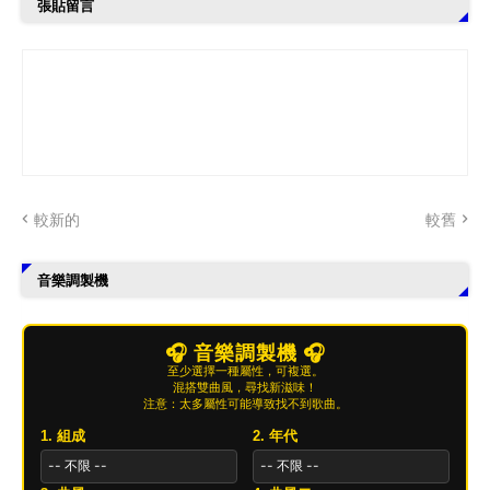
張貼留言
較新的
較舊
音樂調製機
🎧 音樂調製機 🎧
至少選擇一種屬性，可複選。
混搭雙曲風，尋找新滋味！
注意：太多屬性可能導致找不到歌曲。
1. 組成
2. 年代