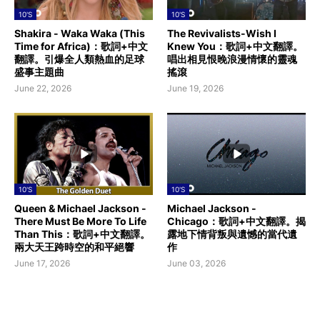
10'S
10'S
Shakira - Waka Waka (This
The Revivalists-Wish I
Time for Africa)：歌詞+中文
Knew You：歌詞+中文翻譯。
翻譯。引爆全人類熱血的足球
唱出相見恨晚浪漫情懷的靈魂
盛事主題曲
搖滾
June 22, 2026
June 19, 2026
10'S
10'S
Queen & Michael Jackson -
Michael Jackson -
There Must Be More To Life
Chicago：歌詞+中文翻譯。揭
Than This：歌詞+中文翻譯。
露地下情背叛與遺憾的當代遺
兩大天王跨時空的和平絕響
作
June 17, 2026
June 03, 2026