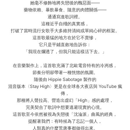
她毫不修飾地將失戀後的醜惡面——
藥物依賴、暴飲暴食、隨意的肉體關係——
通通寫進歌詞裡。
這種近乎自殘的真實感，
打破了當時流行女歌手大多維持清純或單純心碎的框架。
這首歌最猛的地方在於它不賣慘，
它只是平鋪直敘地告訴你：
「我現在爛透了，但我只能這樣活下去。」
在音樂製作上，這首歌充滿了北歐電音特有的冷冽感，
節奏分明卻帶著一種恍惚的氛圍。
隨後由 Hippie Sabotage 製作的
混音版本〈Stay High〉更是在全球各大夜店與 YouTube 瘋
傳，
那種將人聲拉高、營造出虛幻「High」感的處理，
完美契合了歌詞中想要逃避現實的心境。
這首歌至今依然被視為失戀後「沈淪派」曲風的經典，
提醒著我們：有時候為了忘記一個人，
人類真的什麼荒唐事都做得出來。