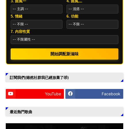
3. 曲風一
4. 曲風二
5. 情緒
6. 功能
7. 內容性質
開始調配新滋味
訂閱我們(雖然社群我已經放棄了🤣)
YouTube
Facebook
最近熱門歌曲