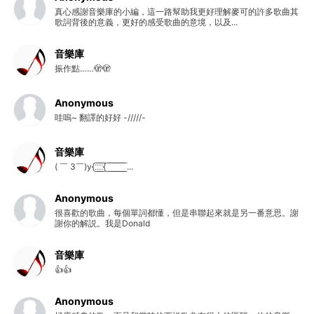
真心感謝音樂庫的小編，這一路幫助我更好理解麥可的許多歌曲其
歌詞背後的意義，更好的感受歌曲的意境，以及...
音樂庫
振作點……🫣🫣
Anonymous
哇嗚~ 翻譯的好好 -/////-
音樂庫
( ￣ 3￣)y{:̲̅:̲̅:̲̅:̲̅{ ̲̅ ̲̅ ̲̅ ̲̅ ̲̅ ̲̅ ̲̅ ̲̅ ̲̅ ...
Anonymous
很喜歡的歌曲，每個單詞都懂，但是串聯起來就是另一番意思。謝
謝你的解説。我是Donald
音樂庫
👍👍
Anonymous