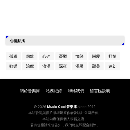
心情點播
孤獨
幽默
心碎
憂鬱
憤怒
戀愛
抒情
歡樂
治癒
浪漫
深夜
溫馨
甜美
迷幻
關於音樂庫
站務紀錄
聯絡我們
留言區說明
© 2026
Music Cool 音樂庫
.since 2012.
本站歌詞與影片版權屬原作者及唱片公司所有。
本站內容僅供個人學習交流，
若有侵權請來信告知，我們將立即配合刪除。