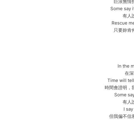
巨浪無情
Some say i
有人
Rescue me,
只要妳肯
In the 
在深
Time will tel
時間會證明，
Some say 
有人
I say
但我偏不信