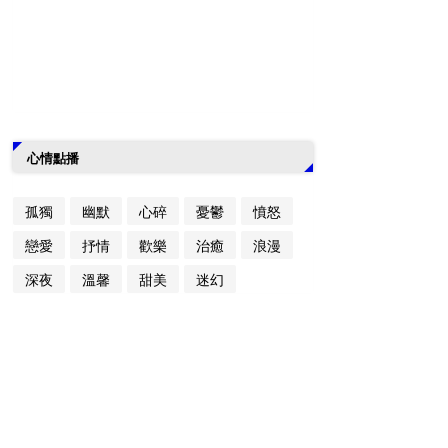
心情點播
孤獨
幽默
心碎
憂鬱
憤怒
戀愛
抒情
歡樂
治癒
浪漫
深夜
溫馨
甜美
迷幻