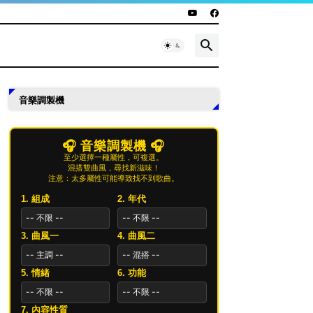
音樂調製機
🎧 音樂調製機 🎧
至少選擇一種屬性，可複選。
混搭雙曲風，尋找新滋味！
注意：太多屬性可能導致找不到歌曲。
1. 組成
2. 年代
3. 曲風一
4. 曲風二
5. 情緒
6. 功能
7. 內容性質