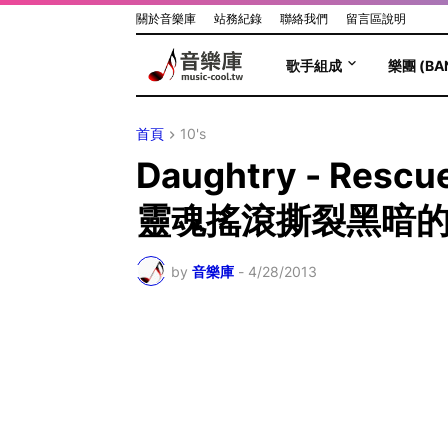
關於音樂庫
站務紀錄
聯絡我們
留言區說明
歌手組成
樂團 (BA
首頁
10's
Daughtry - Re
靈魂搖滾撕裂黑暗
by
音樂庫
-
4/28/2013