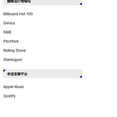
國際流行情報站
Billboard Hot 100
Genius
NME
Pitchfork
Rolling Stone
Stereogum
串流音樂平台
Apple Music
Spotify