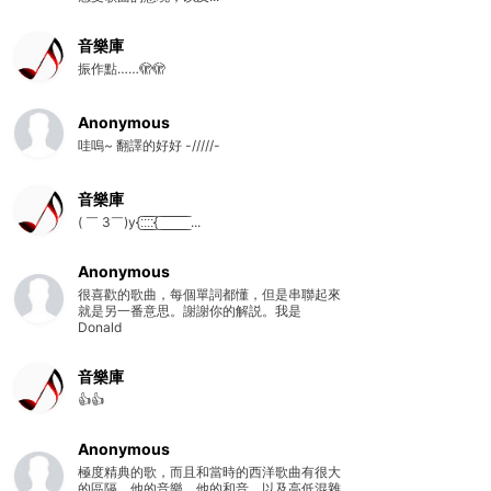
音樂庫
振作點……🫣🫣
Anonymous
哇嗚~ 翻譯的好好 -/////-
音樂庫
( ￣ 3￣)y{:̲̅:̲̅:̲̅:̲̅{ ̲̅ ̲̅ ̲̅ ̲̅ ̲̅ ̲̅ ̲̅ ̲̅ ̲̅ ...
Anonymous
很喜歡的歌曲，每個單詞都懂，但是串聯起來
就是另一番意思。謝謝你的解説。我是
Donald
音樂庫
👍👍
Anonymous
極度精典的歌，而且和當時的西洋歌曲有很大
的區隔。他的音樂，他的和音，以及高低混雜