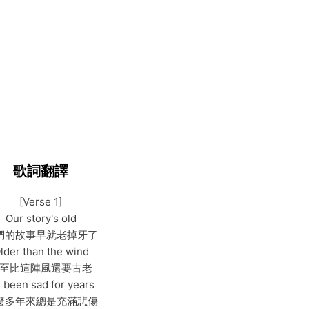
歌詞翻譯
[Verse 1]
Our story's old
們的故事早就老掉牙了
lder than the wind
至比這陣風還要古老
's been sad for years
麼多年來總是充滿悲傷