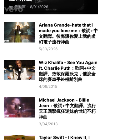
by
音樂庫
-
8/01/2026
Ariana Grande-hate that i
made you love me：歌詞+中
文翻譯。後悔讓你愛上我的虛
幻電子流行神曲
5/30/2026
Wiz Khalifa - See You Again
ft. Charlie Puth：歌詞+中文
翻譯。致敬保羅沃克，催淚全
球的賽車手終極離別曲
4/09/2015
Michael Jackson - Billie
Jean：歌詞+中文翻譯。流行
天王回擊瘋狂迷妹的世紀不朽
神曲
3/04/2013
Taylor Swift - I Knew It, I