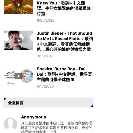
Knew You：歌詞+中文翻
譯。牛仔女郎翠絲的溫馨重逢
詩篇
6/06/2026
Justin Bieber - That Should
Be Me ft. Rascal Flatts：歌詞
+中文翻譯。看著前任無縫接
軌，最心碎的嫉妒與悔恨之歌
9/21/2018
Shakira, Burna Boy - Dai
Dai：歌詞+中文翻譯。世界盃
主題曲引爆全球熱血
6/17/2026
最近留言
Anonymous
真心感謝音樂庫的小編，這一路幫助我更好理
解麥可的許多歌曲其歌詞背後的意義，更好的
感受歌曲的意境，以及...