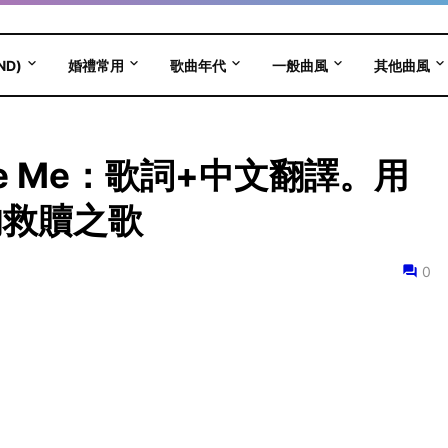
ND)
婚禮常用
歌曲年代
一般曲風
其他曲風
scue Me：歌詞+中文翻譯。用
的救贖之歌
0