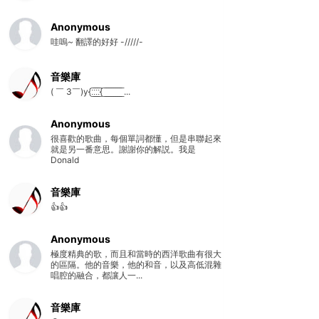
Anonymous
哇嗚~ 翻譯的好好 -/////-
音樂庫
( ￣ 3￣)y{:̲̅:̲̅:̲̅:̲̅{ ̲̅ ̲̅ ̲̅ ̲̅ ̲̅ ̲̅ ̲̅ ̲̅ ̲̅ ...
Anonymous
很喜歡的歌曲，每個單詞都懂，但是串聯起來
就是另一番意思。謝謝你的解説。我是
Donald
音樂庫
👍👍
Anonymous
極度精典的歌，而且和當時的西洋歌曲有很大
的區隔。他的音樂，他的和音，以及高低混雜
唱腔的融合，都讓人一...
音樂庫