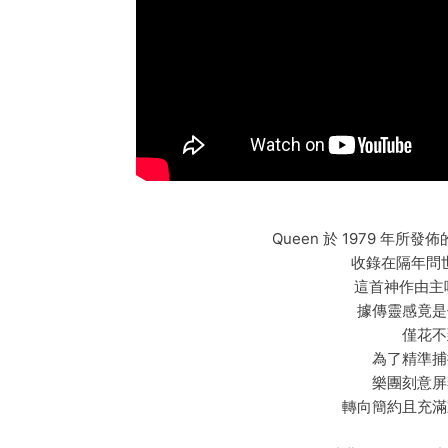
Queen 於 1979 年所發佈的歌
收錄在隔年問世
這首神作由主唱 
據傳靈感竟是
僅花不
為了精準捕
樂團刻意屏
轉向簡約且充滿動感