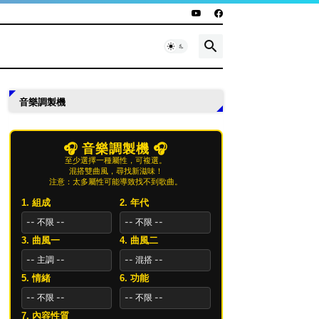
音樂調製機
🎧 音樂調製機 🎧
至少選擇一種屬性，可複選。
混搭雙曲風，尋找新滋味！
注意：太多屬性可能導致找不到歌曲。
1. 組成
2. 年代
3. 曲風一
4. 曲風二
5. 情緒
6. 功能
7. 內容性質