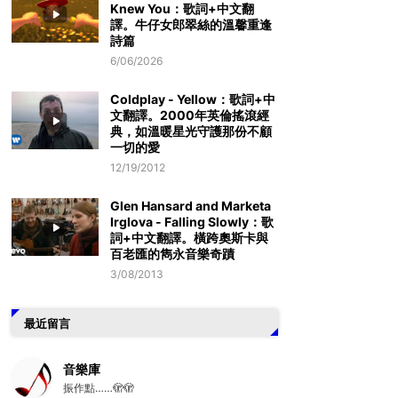
Knew You：歌詞+中文翻
譯。牛仔女郎翠絲的溫馨重逢
詩篇
6/06/2026
Coldplay - Yellow：歌詞+中
文翻譯。2000年英倫搖滾經
典，如溫暖星光守護那份不顧
一切的愛
12/19/2012
Glen Hansard and Marketa
Irglova - Falling Slowly：歌
詞+中文翻譯。橫跨奧斯卡與
百老匯的雋永音樂奇蹟
3/08/2013
最近留言
音樂庫
振作點……🫣🫣