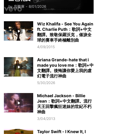
by
音樂庫
-
8/01/2026
Wiz Khalifa - See You Again
ft. Charlie Puth：歌詞+中文
翻譯。致敬保羅沃克，催淚全
球的賽車手終極離別曲
4/09/2015
Ariana Grande-hate that i
made you love me：歌詞+中
文翻譯。後悔讓你愛上我的虛
幻電子流行神曲
5/30/2026
Michael Jackson - Billie
Jean：歌詞+中文翻譯。流行
天王回擊瘋狂迷妹的世紀不朽
神曲
3/04/2013
Taylor Swift - I Knew It, I