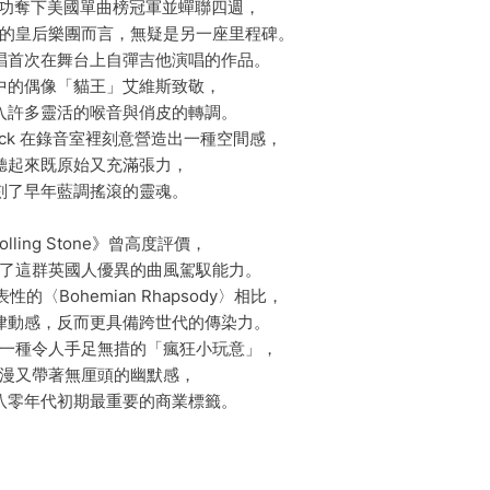
年成功奪下美國單曲榜冠軍並蟬聯四週，
的皇后樂團而言，無疑是另一座里程碑。
唱首次在舞台上自彈吉他演唱的作品。
中的偶像「貓王」艾維斯致敬，
入許多靈活的喉音與俏皮的轉調。
d Mack 在錄音室裡刻意營造出一種空間感，
聽起來既原始又充滿張力，
刻了早年藍調搖滾的靈魂。
lling Stone》曾高度評價，
了這群英國人優異的曲風駕馭能力。
的〈Bohemian Rhapsody〉相比，
律動感，反而更具備跨世代的傳染力。
一種令人手足無措的「瘋狂小玩意」，
漫又帶著無厘頭的幽默感，
八零年代初期最重要的商業標籤。