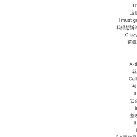
Th
這
I must ge
我得想辦
Crazy
這瘋
A-t
就
Cal
被
I
它
I
整
I