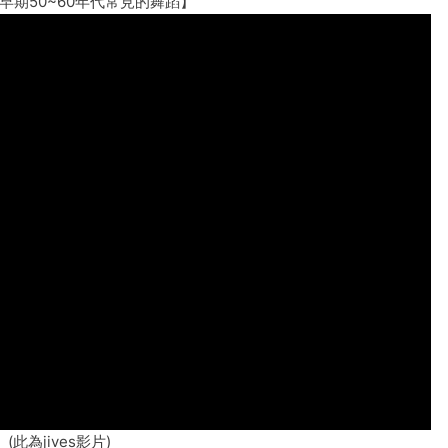
早期50~60年代常見的舞蹈】
(此為jives影片)