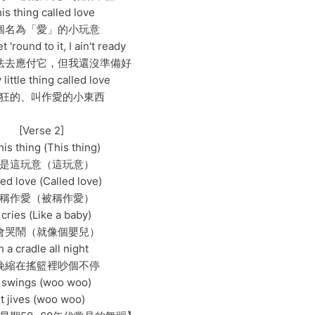
is thing called love
個名為「愛」的小玩意
t 'round to it, I ain't ready
法去應付它，但我還沒準備好
 little thing called love
狂的、叫作愛的小東西
[Verse 2]
his thing (This thing)
是這玩意（這玩意）
led love (Called love)
稱作愛（被稱作愛）
t cries (Like a baby)
會哭鬧（就像個嬰兒）
n a cradle all night
晚縮在搖籃裡吵個不停
t swings (woo woo)
It jives (woo woo)