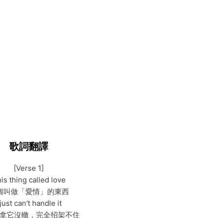
歌詞翻譯
[Verse 1]
is thing called love
個叫做「愛情」的東西
 just can't handle it
拿它沒轍，完全招架不住