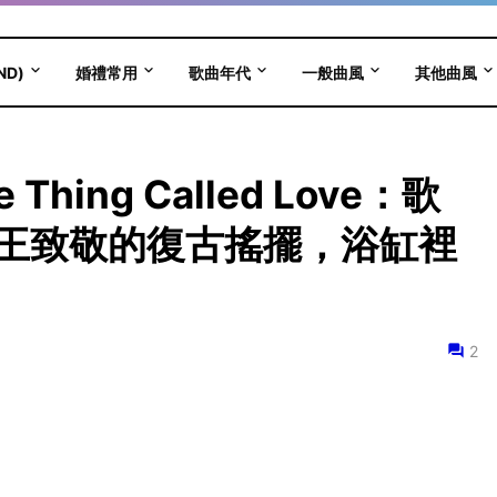
ND)
婚禮常用
歌曲年代
一般曲風
其他曲風
le Thing Called Love：歌
王致敬的復古搖擺，浴缸裡
2