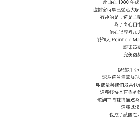
此曲在 1980 
這對當時早已聲名大噪
有趣的是，這是主
為了向心目
他在唱腔裡加
製作人 Reinhol
讓樂器
完美復
媒體如《Ro
認為這首篇章展現
即便是與他們最具代表性
這種輕快且直覺的
歌詞中將愛情描述為
這種既浪
也成了該團在