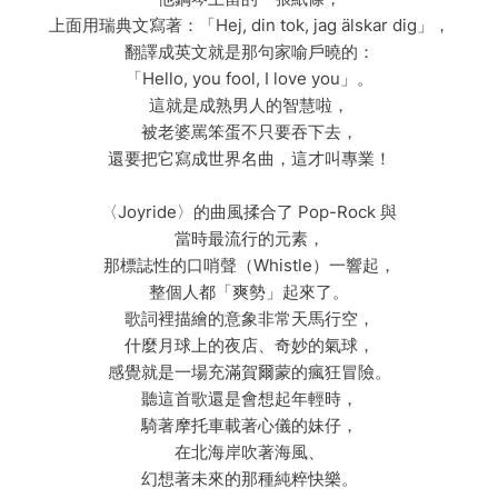
上面用瑞典文寫著：「Hej, din tok, jag älskar dig」，
翻譯成英文就是那句家喻戶曉的：
「Hello, you fool, I love you」。
這就是成熟男人的智慧啦，
被老婆罵笨蛋不只要吞下去，
還要把它寫成世界名曲，這才叫專業！
〈Joyride〉的曲風揉合了 Pop-Rock 與
當時最流行的元素，
那標誌性的口哨聲（Whistle）一響起，
整個人都「爽勢」起來了。
歌詞裡描繪的意象非常天馬行空，
什麼月球上的夜店、奇妙的氣球，
感覺就是一場充滿賀爾蒙的瘋狂冒險。
聽這首歌還是會想起年輕時，
騎著摩托車載著心儀的妹仔，
在北海岸吹著海風、
幻想著未來的那種純粹快樂。