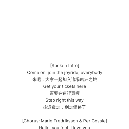
[Spoken Intro]
Come on, join the joyride, everybody
來吧，大家一起加入這場瘋狂之旅
Get your tickets here
票要在這裡買喔
Step right this way
往這邊走，別走錯路了
[Chorus: Marie Fredriksson & Per Gessle]
Hello, you fool, I love you