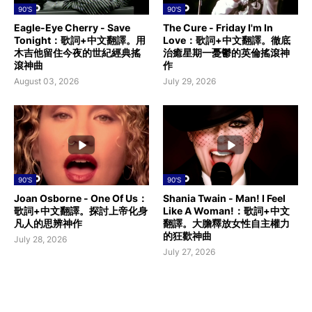
90'S
90'S
Eagle-Eye Cherry - Save
The Cure - Friday I'm In
Tonight：歌詞+中文翻譯。用
Love：歌詞+中文翻譯。徹底
木吉他留住今夜的世紀經典搖
治癒星期一憂鬱的英倫搖滾神
滾神曲
作
August 03, 2026
July 29, 2026
90'S
90'S
Joan Osborne - One Of Us：
Shania Twain - Man! I Feel
歌詞+中文翻譯。探討上帝化身
Like A Woman!：歌詞+中文
凡人的思辨神作
翻譯。大膽釋放女性自主權力
的狂歡神曲
July 28, 2026
July 27, 2026