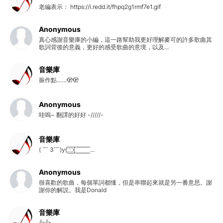
老編表示： https://i.redd.it/fhpq2g1rmf7e1.gif
Anonymous
真心感謝音樂庫的小編，這一路幫助我更好理解麥可的許多歌曲其
歌詞背後的意義，更好的感受歌曲的意境，以及...
音樂庫
振作點……🫣🫣
Anonymous
哇嗚~ 翻譯的好好 -/////-
音樂庫
( ￣ 3￣)y{:̲̅:̲̅:̲̅:̲̅{ ̲̅ ̲̅ ̲̅ ̲̅ ̲̅ ̲̅ ̲̅ ̲̅ ̲̅ ...
Anonymous
很喜歡的歌曲，每個單詞都懂，但是串聯起來就是另一番意思。謝
謝你的解説。我是Donald
音樂庫
👍👍