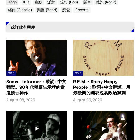
Tags
90's
幽默
派對
流行 (Pop)
開車
搖滾 (Rock)
經典 (Classic)
樂團 (Band)
戀愛
Roxette
或許你有興趣
90'S
90'S
Snow - Informer：歌詞+中文
R.E.M. - Shiny Happy
翻譯。90年代稱霸告示牌的雷
People：歌詞+中文翻譯。用
鬼饒舌神作
最歡樂的糖衣包裹政治諷刺
August 08, 2026
August 06, 2026