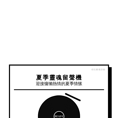
夏季靈魂留聲機
迎接慵懶熱情的夏季情愫
READY