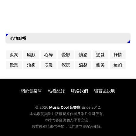
心情點播
孤獨
幽默
心碎
憂鬱
憤怒
戀愛
抒情
歡樂
治癒
浪漫
深夜
溫馨
甜美
迷幻
關於音樂庫
站務紀錄
聯絡我們
留言區說明
© 2026
Music Cool 音樂庫
.since 2012.
本站歌詞與影片版權屬原作者及唱片公司所有。
本站內容僅供個人學習交流，
若有侵權請來信告知，我們將立即配合刪除。