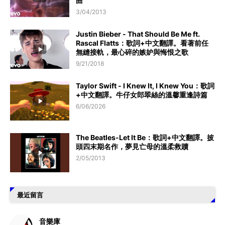
曲
3/04/2013
Justin Bieber - That Should Be Me ft.
Rascal Flatts：歌詞+中文翻譯。看著前任
無縫接軌，最心碎的嫉妒與悔恨之歌
9/21/2018
Taylor Swift - I Knew It, I Knew You：歌詞
+中文翻譯。牛仔女郎翠絲的溫馨重逢詩篇
6/06/2026
The Beatles-Let It Be：歌詞+中文翻譯。披
頭四末期名作，夢見亡母的溫柔救贖
2/05/2013
最近留言
音樂庫