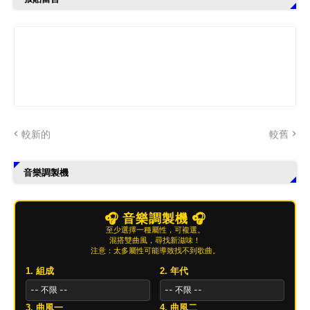
較新的
較舊
音樂調製機
🎧 音樂調製機 🎧
至少選擇一種屬性，可複選。
混搭雙曲風，尋找新滋味！
注意：太多屬性可能導致找不到歌曲。
1. 組成
2. 年代
3. 曲風一
4. 曲風二