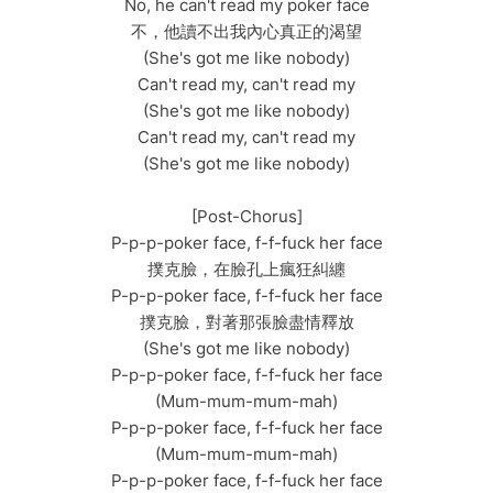
No, he can't read my poker face
不，他讀不出我內心真正的渴望
(She's got me like nobody)
Can't read my, can't read my
(She's got me like nobody)
Can't read my, can't read my
(She's got me like nobody)
[Post-Chorus]
P-p-p-poker face, f-f-fuck her face
撲克臉，在臉孔上瘋狂糾纏
P-p-p-poker face, f-f-fuck her face
撲克臉，對著那張臉盡情釋放
(She's got me like nobody)
P-p-p-poker face, f-f-fuck her face
(Mum-mum-mum-mah)
P-p-p-poker face, f-f-fuck her face
(Mum-mum-mum-mah)
P-p-p-poker face, f-f-fuck her face