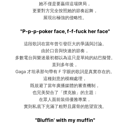
她不僅是要贏得這場牌局，
更要對方完全按照她的節奏起舞，
展現出極強的侵略性。
"P-p-p-poker face, f-f-fuck her face"
這段歌詞在當年曾引發巨大的爭議與討論。
由於口音與快速的節奏，
多數電台與樂迷最初都以為這只是單純的結巴擬聲。
直到多年後，
Gaga 才坦承那句帶有 F 字眼的歌詞是真實存在的。
這種刻意的模糊處理，
既規避了當年廣播媒體的審查機制，
也完美契合了「撲克臉」的主題：
在眾人面前裝得優雅專業，
實則私底下充滿了粗野且露骨的慾望宣洩。
"Bluffin' with my muffin"