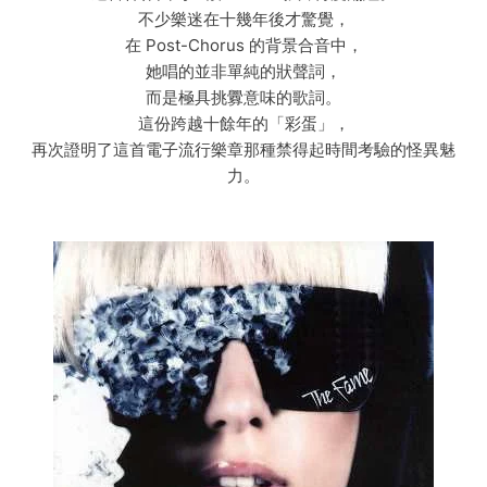
不少樂迷在十幾年後才驚覺，
在 Post-Chorus 的背景合音中，
她唱的並非單純的狀聲詞，
而是極具挑釁意味的歌詞。
這份跨越十餘年的「彩蛋」，
再次證明了這首電子流行樂章那種禁得起時間考驗的怪異魅
力。