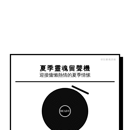
夏季靈魂留聲機
迎接慵懶熱情的夏季情愫
READY