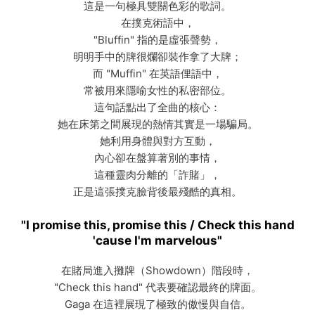
這是一句極具雙關色彩的歌詞。
在撲克術語中，
"Bluffin" 指的是虛張聲勢，
明明手中的牌很爛卻裝作拿了大牌；
而 "Muffin" 在英語俚語中，
常被用來隱喻女性的私密部位。
這句話點出了全曲的核心：
她在床第之間展現的熱情其實是一場騙局。
她利用身體與對方互動，
內心卻在盤算著別的事情，
這種靈肉分離的「詐賭」，
正是這張撲克臉背後最殘酷的真相。
"I promise this, promise this / Check this hand
'cause I'm marvelous"
在賭局進入攤牌（Showdown）階段時，
"Check this hand" 代表要確認最終的牌面。
Gaga 在這裡展現了極致的傲慢與自信。