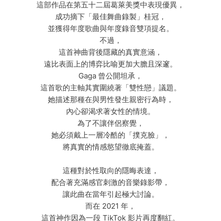
這部作品在第五十二屆葛萊美獎中表現優異，
成功摘下「最佳舞曲錄製」桂冠，
並獲得年度歌曲與年度錄音雙項提名。
不過，
這首神曲背後隱藏的真實意涵，
遠比表面上的博弈比喻更加大膽且深邃。
Gaga 曾公開坦承，
這首歌的主軸其實圍繞著「雙性戀」議題。
她描述那種在與男性發生親密行為時，
內心卻渴求著女性的情境。
為了不讓伴侶察覺，
她必須戴上一層冷酷的「撲克臉」，
將真實的情感慾望徹底掩蓋。
這種對於性取向的隱晦表達，
配合著充滿感官刺激的音樂錄影帶，
讓此曲在當年引起極大討論。
而在 2021 年，
這首神作因為一段 TikTok 影片再度翻紅。