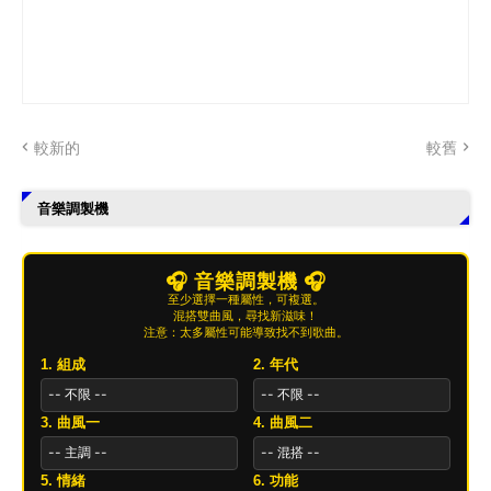
較新的
較舊
音樂調製機
🎧 音樂調製機 🎧
至少選擇一種屬性，可複選。
混搭雙曲風，尋找新滋味！
注意：太多屬性可能導致找不到歌曲。
1. 組成
2. 年代
3. 曲風一
4. 曲風二
5. 情緒
6. 功能