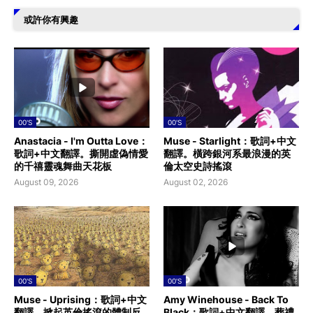
或許你有興趣
00'S
00'S
Anastacia - I'm Outta Love：
Muse - Starlight：歌詞+中文
歌詞+中文翻譯。撕開虛偽情愛
翻譯。橫跨銀河系最浪漫的英
的千禧靈魂舞曲天花板
倫太空史詩搖滾
August 09, 2026
August 02, 2026
00'S
00'S
Muse - Uprising：歌詞+中文
Amy Winehouse - Back To
翻譯。掀起英倫搖滾的體制反
Black：歌詞+中文翻譯。葬禮