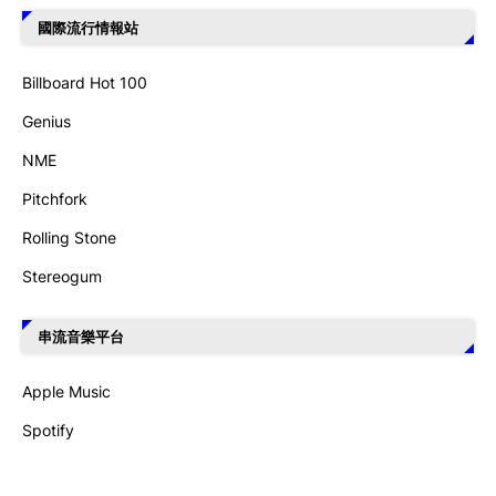
國際流行情報站
Billboard Hot 100
Genius
NME
Pitchfork
Rolling Stone
Stereogum
串流音樂平台
Apple Music
Spotify