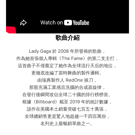
歌曲介紹
Lady Gaga 於 2008 年所發佈的歌曲，
作為她首張個人專輯《The Fame》的第二支主打，
這首曲子不僅奠定了她作為全球流行天后的地位，
更徹底改編了當時舞曲的製作邏輯。
由瑞典製作人 RedOne 操刀，
那股充滿工業感且洗腦的合成器旋律，
在發行後瞬間攻佔全球二十國的排行榜榜首。
根據《Billboard》截至 2019 年的統計數據，
該作在美國本土銷量突破七百五十萬張，
全球總銷售更是驚人地超越一千四百萬份，
名列史上最暢銷單曲之一。