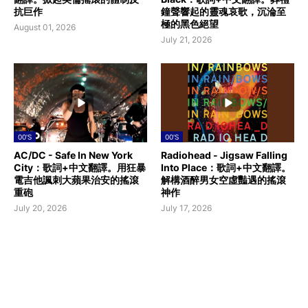
抗巨作
鐘聲響起的靈魂哀歌，沉淪至
極的黑色絕望
August 01, 2026
July 21, 2026
00'S
00'S
AC/DC - Safe In New York
Radiohead - Jigsaw Falling
City：歌詞+中文翻譯。用狂暴
Into Place：歌詞+中文翻譯。
電吉他諷刺大蘋果治安的搖滾
解構酒醉男女空虛豔遇的搖滾
重砲
神作
July 20, 2026
July 17, 2026