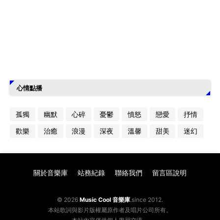
心情點播
孤獨
幽默
心碎
憂鬱
憤怒
戀愛
抒情
歡樂
治癒
浪漫
深夜
溫馨
甜美
迷幻
關於音樂庫
站務紀錄
聯絡我們
留言區說明
© 2026
Music Cool 音樂庫
.since 2012.
本站歌詞與影片版權屬原作者及唱片公司所有。