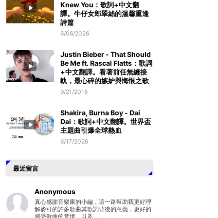
Knew You：歌詞+中文翻
譯。牛仔女郎翠絲的溫馨重逢
詩篇
6/06/2026
Justin Bieber - That Should
Be Me ft. Rascal Flatts：歌詞
+中文翻譯。看著前任無縫接
軌，最心碎的嫉妒與悔恨之歌
9/21/2018
Shakira, Burna Boy - Dai
Dai：歌詞+中文翻譯。世界盃
主題曲引爆全球熱血
6/17/2026
最近留言
Anonymous
真心感謝音樂庫的小編，這一路幫助我更好理
解麥可的許多歌曲其歌詞背後的意義，更好的
感受歌曲的意境，以及...