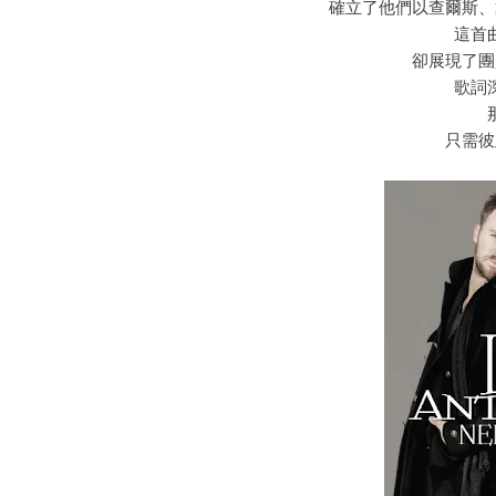
確立了他們以查爾斯、
這首
卻展現了團
歌詞
只需彼