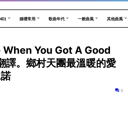
ND)
婚禮常用
歌曲年代
一般曲風
其他曲風
- When You Got A Good
文翻譯。鄉村天團最溫暖的愛
承諾
0