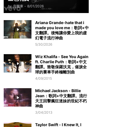
by
音樂庫
-
8/01/2026
Ariana Grande-hate that i
made you love me：歌詞+中
文翻譯。後悔讓你愛上我的虛
幻電子流行神曲
5/30/2026
Wiz Khalifa - See You Again
ft. Charlie Puth：歌詞+中文
翻譯。致敬保羅沃克，催淚全
球的賽車手終極離別曲
4/09/2015
Michael Jackson - Billie
Jean：歌詞+中文翻譯。流行
天王回擊瘋狂迷妹的世紀不朽
神曲
3/04/2013
Taylor Swift - I Knew It, I