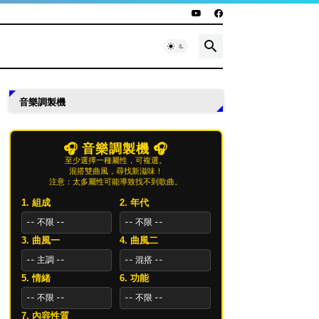
音樂調製機
🎧 音樂調製機 🎧
至少選擇一種屬性，可複選。
混搭雙曲風，尋找新滋味！
注意：太多屬性可能導致找不到歌曲。
1. 組成
2. 年代
3. 曲風一
4. 曲風二
5. 情緒
6. 功能
7. 內容性質