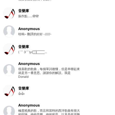
音樂庫
振作點……🫣🫣
Anonymous
哇嗚~ 翻譯的好好 -/////-
音樂庫
( ￣ 3￣)y{:̲̅:̲̅:̲̅:̲̅{ ̲̅ ̲̅ ̲̅ ̲̅ ̲̅ ̲̅ ̲̅ ̲̅ ̲̅ ...
Anonymous
很喜歡的歌曲，每個單詞都懂，但是串聯起來
就是另一番意思。謝謝你的解説。我是
Donald
音樂庫
👍👍
Anonymous
極度精典的歌，而且和當時的西洋歌曲有很大
的區隔。他的音樂，他的和音，以及高低混雜