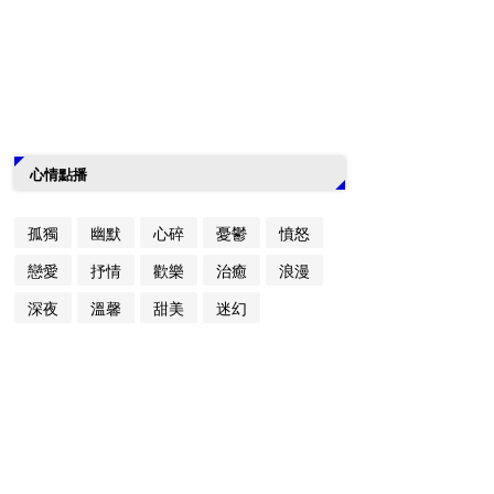
心情點播
孤獨
幽默
心碎
憂鬱
憤怒
戀愛
抒情
歡樂
治癒
浪漫
深夜
溫馨
甜美
迷幻