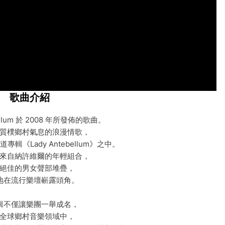
歌曲介紹
bellum 於 2008 年所發佈的歌曲。
質樸鄉村氣息的浪漫情歌，
輯《Lady Antebellum》之中。
來自納許維爾的年輕組合，
絕佳的男女聲部堆疊，
地在流行樂壇嶄露頭角。
輯不僅讓樂團一舉成名，
全球鄉村音樂領域中，