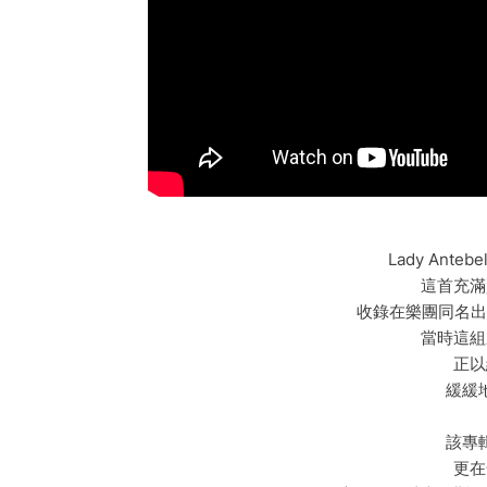
Lady Ante
這首充滿
收錄在樂團同名出道專
當時這組
正以
緩緩
該專
更在