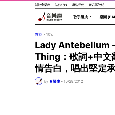
關於音樂庫
站務紀錄
聯絡我們
留言區說明
歌手組成
樂團 (BA
首頁
10's
Lady Antebellum 
Thing：歌詞+中
情告白，唱出堅定
by
音樂庫
-
10/28/2012