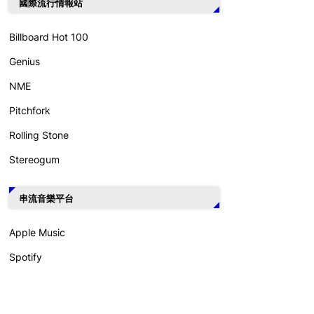
國際流行情報站
Billboard Hot 100
Genius
NME
Pitchfork
Rolling Stone
Stereogum
串流音樂平台
Apple Music
Spotify