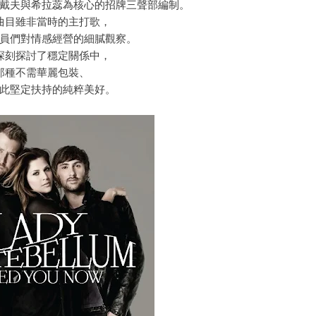
戴夫與希拉蕊為核心的招牌三聲部編制。
曲目雖非當時的主打歌，
員們對情感經營的細膩觀察。
深刻探討了穩定關係中，
那種不需華麗包裝、
此堅定扶持的純粹美好。