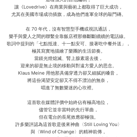
讓《Lovedrive》在商業與藝術上都取得了巨大成功，
尤其在美國市場成功插旗，成為他們進軍全球的敲門磚。
在 70 年代，沒有智慧型手機或視訊通話，
樂手與愛人之間的聯繫全靠飯店裡那條斷斷續續的電話線。
歌詞中提到的「七點抵達、十一點安可、接著吃中餐外送」，
極其寫實地描繪了樂團的生活節奏。
當鎂光燈熄滅、腎上腺素退去後，
迎來的卻是無止境的移動與對遠方愛人的思念。
Klaus Meine 用他那具備穿透力卻又細膩的嗓音，
將這份渴望安定卻又不得不漂泊的無奈，
唱進了無數樂迷的心坎裡。
這首歌在媒體評價中始終佔有極高地位，
儘管它並非當時的先行單曲，
但在電台的長尾效應卻極強。
許多樂評認為這首歌是後來神曲〈Still Loving You〉
與〈Wind of Change〉的精神前傳，