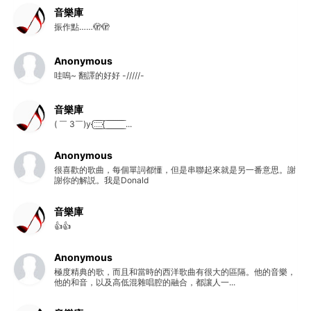
音樂庫
振作點……🫣🫣
Anonymous
哇嗚~ 翻譯的好好 -/////-
音樂庫
( ￣ 3￣)y{:̲̅:̲̅:̲̅:̲̅{ ̲̅ ̲̅ ̲̅ ̲̅ ̲̅ ̲̅ ̲̅ ̲̅ ̲̅ ...
Anonymous
很喜歡的歌曲，每個單詞都懂，但是串聯起來就是另一番意思。謝
謝你的解説。我是Donald
音樂庫
👍👍
Anonymous
極度精典的歌，而且和當時的西洋歌曲有很大的區隔。他的音樂，
他的和音，以及高低混雜唱腔的融合，都讓人一...