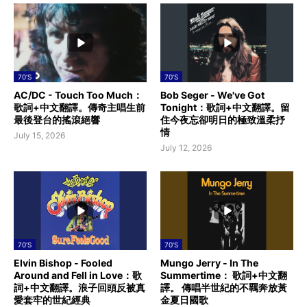
70'S
70'S
AC/DC - Touch Too Much：
Bob Seger - We've Got
歌詞+中文翻譯。傳奇主唱生前
Tonight：歌詞+中文翻譯。留
最後登台的搖滾絕響
住今夜忘卻明日的極致溫柔抒
情
July 15, 2026
July 12, 2026
70'S
70'S
Elvin Bishop - Fooled
Mungo Jerry - In The
Around and Fell in Love：歌
Summertime： 歌詞+中文翻
詞+中文翻譯。浪子回頭反被真
譯。 傳唱半世紀的不羈奔放黃
愛套牢的世紀經典
金夏日國歌