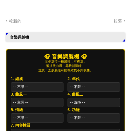
較新的
較舊
音樂調製機
🎧 音樂調製機 🎧
至少選擇一種屬性，可複選。
混搭雙曲風，尋找新滋味！
注意：太多屬性可能導致找不到歌曲。
1. 組成
2. 年代
3. 曲風一
4. 曲風二
5. 情緒
6. 功能
7. 內容性質