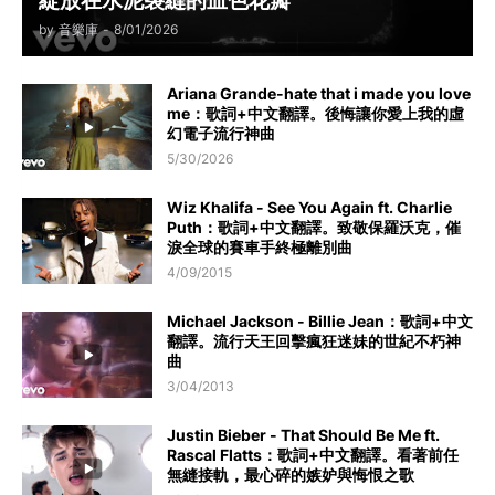
綻放在水泥裂縫的血色花瓣
by
音樂庫
-
8/01/2026
Ariana Grande-hate that i made you love
me：歌詞+中文翻譯。後悔讓你愛上我的虛
幻電子流行神曲
5/30/2026
Wiz Khalifa - See You Again ft. Charlie
Puth：歌詞+中文翻譯。致敬保羅沃克，催
淚全球的賽車手終極離別曲
4/09/2015
Michael Jackson - Billie Jean：歌詞+中文
翻譯。流行天王回擊瘋狂迷妹的世紀不朽神
曲
3/04/2013
Justin Bieber - That Should Be Me ft.
Rascal Flatts：歌詞+中文翻譯。看著前任
無縫接軌，最心碎的嫉妒與悔恨之歌