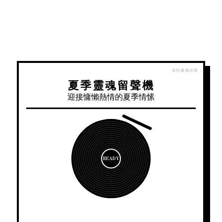
夏季靈魂留聲機
迎接慵懶熱情的夏季情愫
READY