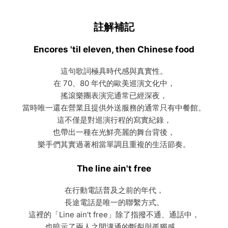
註解補記
Encores 'til eleven, then Chinese food
這句歌詞極具時代感與真實性。
在 70、80 年代的歐美巡演文化中，
搖滾樂團表演完通常已經深夜，
當時唯一還在營業且提供外送服務的通常只有中餐館。
這不僅是對巡演行程的寫實紀錄，
也帶出一種在光鮮亮麗的舞台背後，
樂手們其實過著相當單調且重複的生活節奏。
The line ain't free
在行動電話普及之前的年代，
長途電話是唯一的聯繫方式。
這裡的「Line ain't free」除了指撥不通、通話中，
也暗示了兩人之間溝通的斷裂與孤獨感。