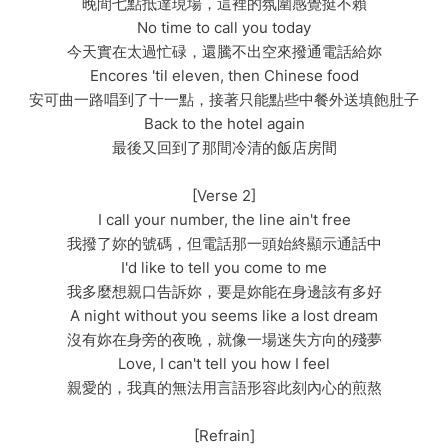
晚間七點抵達現場，這裡的氛圍感覺挺不賴
No time to call you today
今天實在太過忙碌，還騰不出空來撥通電話給妳
Encores 'til eleven, then Chinese food
安可曲一路唱到了十一點，接著只能點些中餐外送填飽肚子
Back to the hotel again
最後又回到了那間冷清的飯店房間
[Verse 2]
I call your number, the line ain't free
我撥了妳的號碼，但電話那一頭始終顯示通話中
I'd like to tell you come to me
我多麼想親口告訴妳，要是妳能在身邊該有多好
A night without you seems like a lost dream
沒有妳在身旁的夜晚，就像一場迷失方向的殘夢
Love, I can't tell you how I feel
親愛的，我真的無法用言語形容此刻內心的煎熬
[Refrain]