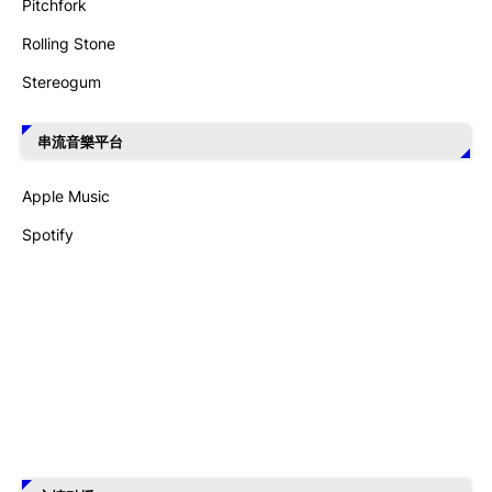
Pitchfork
Rolling Stone
Stereogum
串流音樂平台
Apple Music
Spotify