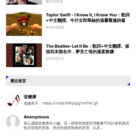
9/21/2018
Taylor Swift - I Knew It, I Knew You：歌詞
+中文翻譯。牛仔女郎翠絲的溫馨重逢詩篇
6/06/2026
The Beatles-Let It Be：歌詞+中文翻譯。披
頭四末期名作，夢見亡母的溫柔救贖
2/05/2013
最近留言
音樂庫
老編表示： https://i.redd.it/fhpq2g1rmf7e1.gif
Anonymous
真心感謝音樂庫的小編，這一路幫助我更好理解麥可的許多歌曲其
歌詞背後的意義，更好的感受歌曲的意境，以及...