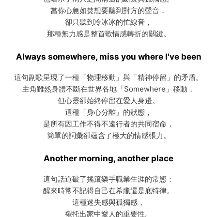
當你心急如焚想要聽到對方的聲音，
卻只聽到冷冰冰的忙線音，
那種無力感是整首歌情感轉折的關鍵。
Always somewhere, miss you where I've been
這句副歌呈現了一種「物理移動」與「精神停留」的矛盾。
主角雖然身體不斷在世界各地「Somewhere」移動，
但心靈卻始終停留在愛人身邊。
這種「身心分離」的狀態，
是所有因工作不得不遠行者的共同宿命，
簡單的詞彙卻蘊含了極大的情感張力。
Another morning, another place
這句話道破了搖滾樂手職業生涯的常態：
醒來時常不記得自己在希臘還是底特律。
這種迷失感與孤獨感，
襯托出家中愛人的重要性。