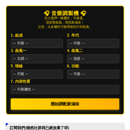
🎧 音樂調製機 🎧
至少選擇一種屬性，可複選。
混搭雙曲風，尋找新滋味！
注意：太多屬性可能導致找不到歌曲。
1. 組成
2. 年代
3. 曲風一
4. 曲風二
5. 情緒
6. 功能
7. 內容性質
開始調配新滋味
訂閱我們(雖然社群我已經放棄了🤣)