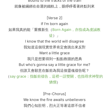
Bound to the tracks of the train
就像被綑綁在命運的鐵軌上，眼睜睜看著終點到來
[Verse 2]
If I'm born again
如果我真的能「重獲新生（
Born Again，亦指成為虔誠教
徒
）」
I know that the world will disagree
我知道這個現實世界肯定會跳出來反對
Want a little grace
我只是想要得到一點點救贖的恩典
But who's gonna say a little grace for me?
但誰又會願意在飯前為我這個靈魂禱告呢？
（
say grace：指飯前禱告，這裡一語雙關，也指尋求神聖的
憐憫
）
[Pre-Chorus]
We know the fire awaits unbelievers
我們心知肚明，烈火正等著這群不信者