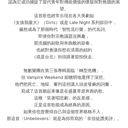
認為它成功捕捉了當代青年對傳統價值的懷疑與對救贖的渴
望。
這首歌也經常出現在各大美劇如
《女孩我最大》（Girls）或是 Late Night 系列節目中，
儼然成為了那個時代「智性流行樂」的代名詞。
即便你對宗教議題沒興趣，
那洗腦的副歌與奔跑般的節奏，
也絕對會讓你想在清晨的紐約
（或是台北）街頭跟著節拍快走。
無數樂團在第三張專輯面臨「轉型危機」，
但 Vampire Weekend 卻聰明地選擇了深挖。
他們把死亡、地獄、審判這些讓人頭皮發麻的詞彙，
寫成了這首聽起來像是在盛夏草原奔跑的歌。
這種「笑著唱悲劇」的反差感，
正是這首歌能成為經典的原因。
如果你也曾覺得自己與這個世界格格不入，
那這首〈Unbelievers〉就是為你而寫的「非信徒讚美詩」。