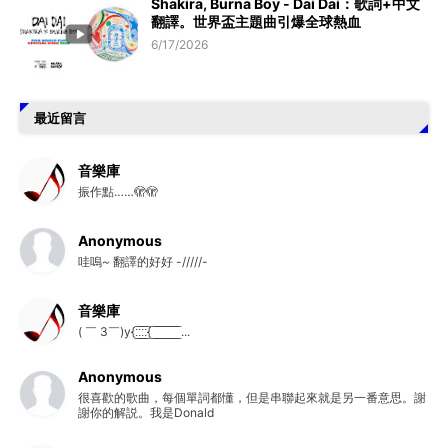
Shakira, Burna Boy - Dai Dai：歌詞+中文
翻譯。世界盃主題曲引爆全球熱血
6/17/2026
最近留言
音樂庫
振作點……🫣🫣
Anonymous
哇嗚~ 翻譯的好好 -/////-
音樂庫
( ￣ 3￣)y{:̲̅:̲̅:̲̅:̲̅{ ̲̅ ̲̅ ̲̅ ̲̅ ̲̅ ̲̅ ̲̅ ̲̅ ̲̅ ...
Anonymous
很喜歡的歌曲，每個單詞都懂，但是串聯起來就是另一番意思。謝
謝你的解説。我是Donald