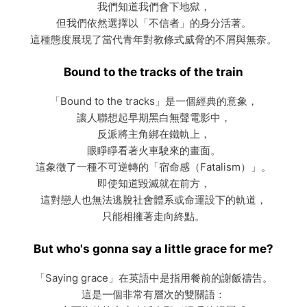
我們知道我們會下地獄，
但我們依然選擇以「不信者」的身分活著。
這種態度展現了當代青年對教條式威脅的不屑與無奈。
Bound to the tracks of the train
「Bound to the tracks」是一個經典的意象，
讓人聯想起早期黑白無聲電影中，
反派將主角綁在鐵軌上，
眼睜睜看著火車駛來的畫面。
這象徵了一種不可逆轉的「宿命感（Fatalism）」。
即使知道毀滅就在前方，
這對戀人也無法逃脫社會體系或命運設下的軌道，
只能相擁著走向終點。
But who's gonna say a little grace for me?
「Saying grace」在英語中是指用餐前的謝飯禱告。
這是一個非常有層次的雙關語：