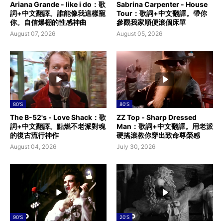
Ariana Grande - like i do：歌
Sabrina Carpenter - House
詞+中文翻譯。誰能像我這樣寵
Tour：歌詞+中文翻譯。帶你
你。自信爆棚的性感神曲
參觀我家順便滾個床單
August 07, 2026
August 05, 2026
80'S
80'S
The B-52's - Love Shack：歌
ZZ Top - Sharp Dressed
詞+中文翻譯。點燃不老派對魂
Man：歌詞+中文翻譯。用老派
的復古流行神作
硬搖滾教你穿出致命尊榮感
August 04, 2026
July 30, 2026
90'S
20'S