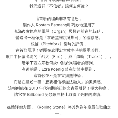
我們這群「不信者」該何去何從？
這首歌的編曲非常有意思，
製作人 Rostam Batmanglij 巧妙地運用了
充滿復古氣息的風琴（Organ）與極速前進的鼓點，
營造出一種像是「在教堂裡跳迪斯可」的荒謬感。
根據《Pitchfork》當時的評價，
這首歌展現了樂團在處理宏大敘事時的舉重若輕。
歌曲中反覆出現的「烈火（Fire）」與「鐵軌（Tracks）」，
暗示了西方宗教傳統中對於異端者的審判。
有趣的是，Ezra Koenig 曾在訪談中提到，
這首歌並不是在宣揚無神論，
而是在描述一種「想要相信卻無法融入」的孤獨感。
這種糾結在 2010 年代初期的紐約文青圈引起了極大共鳴，
讓它在 Billboard 另類歌曲榜上取得了亮眼的成績。
媒體評價方面，《Rolling Stone》將其列為年度最佳歌曲之
一，