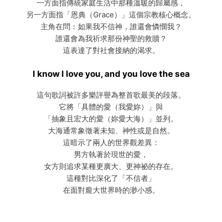
一方面指傳統家庭生活中那種溫暖的歸屬感，
另一方面指「恩典（Grace）」這個宗教核心概念。
主角在問：如果我不信神，誰還會憐憫我？
誰還會為我祈求那份神聖的救贖？
這表達了對社會接納的渴求。
I know I love you, and you love the sea
這句歌詞被許多樂評譽為整首歌最美的段落。
它將「具體的愛（我愛妳）」與
「抽象且宏大的愛（妳愛大海）」並列。
大海通常象徵著未知、神性或是自然。
這暗示了兩人的世界觀差異：
男方執著於現世的愛，
女方則追求某種更廣大、更神祕的存在。
這種對比深化了「不信者」
在面對龐大世界時的渺小感。