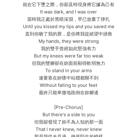
就在它下墜之際，你卻及時現身將它據為己有
It was dark, and I was over
當時我正處於黑暗深淵，早已放棄了掙扎
Until you kissed my lips and you saved me
直到你吻了我的唇，是你將我從絕望中拯救
My hands, they were strong
我的雙手曾經如此堅強有力
But my knees were far too weak
但我的雙腳卻在妳面前顯得軟弱無力
To stand in your arms
連要靠在妳懷中站穩都辦不到
Without falling to your feet
最終只能卑微地跪倒在妳腳邊
[Pre-Chorus]
But there's a side to you
但我卻發現了妳不為人知的那一面
That I never knew, never knew
那是我從未見過、徹底陌生的模樣