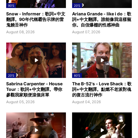
90'S
20'S
Snow - Informer：歌詞+中文
Ariana Grande - like i do：歌
翻譯。90年代稱霸告示牌的雷
詞+中文翻譯。誰能像我這樣寵
鬼饒舌神作
你。自信爆棚的性感神曲
August 08, 2026
August 07, 2026
20'S
80'S
Sabrina Carpenter - House
The B-52's - Love Shack：歌
Tour：歌詞+中文翻譯。帶你
詞+中文翻譯。點燃不老派對魂
參觀我家順便滾個床單
的復古流行神作
August 05, 2026
August 04, 2026