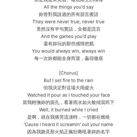
All the things you'd say
妳曾對我說過的所有甜言蜜語
They were never true, never true
竟然沒有半句實話，全都是謊言
And the games you'd play
還有妳玩的那些感情把戲
You would always win, always win
每一次妳都能全身而退，贏得徹底
[Chorus]
But I set fire to the rain
但我決定對這場大雨縱火
Watched it pour as I touched your face
當我輕撫妳的面孔，看著雨水如火般傾瀉而下
Well, it burned while I cried
是啊，就在我痛哭流涕時，一切都在燃燒
'Cause I heard it screamin' out your name
因為我聽見那火焰正瘋狂嘶吼著妳的名字