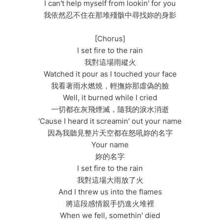
I can't help myself from lookin' for you
我依然忍不住在那堆殘骸中尋找妳的身影
[Chorus]
I set fire to the rain
我對這場雨縱火
Watched it pour as I touched your face
我看著雨水燃燒，輕撫妳那虛偽的臉
Well, it burned while I cried
一切都在灰飛煙滅，隨我的淚水消逝
'Cause I heard it screamin' out your name
因為我聽見整片天空都在怒吼妳的名字
Your name
妳的名字
I set fire to the rain
我對這場大雨放了火
And I threw us into the flames
將這段感情親手扔進火堆裡
When we fell, somethin' died