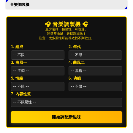
音樂調製機
🎧 音樂調製機 🎧
至少選擇一種屬性，可複選。
混搭雙曲風，尋找新滋味！
注意：太多屬性可能導致找不到歌曲。
1. 組成
2. 年代
3. 曲風一
4. 曲風二
5. 情緒
6. 功能
7. 內容性質
開始調配新滋味