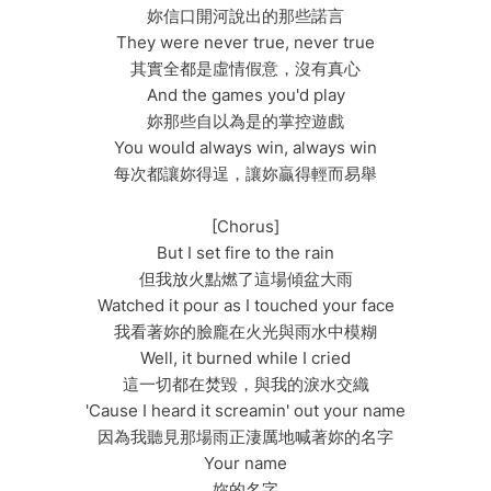
妳信口開河說出的那些諾言
They were never true, never true
其實全都是虛情假意，沒有真心
And the games you'd play
妳那些自以為是的掌控遊戲
You would always win, always win
每次都讓妳得逞，讓妳贏得輕而易舉
[Chorus]
But I set fire to the rain
但我放火點燃了這場傾盆大雨
Watched it pour as I touched your face
我看著妳的臉龐在火光與雨水中模糊
Well, it burned while I cried
這一切都在焚毀，與我的淚水交織
'Cause I heard it screamin' out your name
因為我聽見那場雨正淒厲地喊著妳的名字
Your name
妳的名字