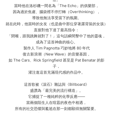
當時他在洛杉磯一間名為「The Echo」的俱樂部，
因為過於焦慮、腦袋裡不停打轉（Overthinking），
導致他無法享受當下的氛圍。
就在此時，他當時的女友（也是曲中那位穿著露背裝的女孩）
直接對他下達了最高指令：
「閉嘴，跟我跳舞就對了！」這句話瞬間擊中了他的靈魂，
成為了這首神曲的核心。
製作人 Tim Pagnotta 巧妙地將 80 年代
復古新浪潮（New Wave）的音樂基因，
如 The Cars、Rick Springfield 甚至是 Pat Benatar 的影
子，
灌注進這首充滿現代感的作品中。
這首歌被《滾石》雜誌與《Billboard》
盛讚為「最完美的流行構造」。
它捕捉了一種純粹的化學反應——
當兩個陌生人在喧囂的夜色中相遇，
所有的社交恐懼與尷尬在那一刻都顯得無關緊要。