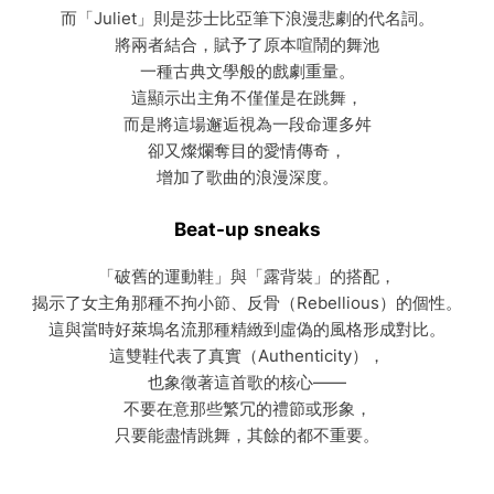
而「Juliet」則是莎士比亞筆下浪漫悲劇的代名詞。
將兩者結合，賦予了原本喧鬧的舞池
一種古典文學般的戲劇重量。
這顯示出主角不僅僅是在跳舞，
而是將這場邂逅視為一段命運多舛
卻又燦爛奪目的愛情傳奇，
增加了歌曲的浪漫深度。
Beat-up sneaks
「破舊的運動鞋」與「露背裝」的搭配，
揭示了女主角那種不拘小節、反骨（Rebellious）的個性。
這與當時好萊塢名流那種精緻到虛偽的風格形成對比。
這雙鞋代表了真實（Authenticity），
也象徵著這首歌的核心——
不要在意那些繁冗的禮節或形象，
只要能盡情跳舞，其餘的都不重要。