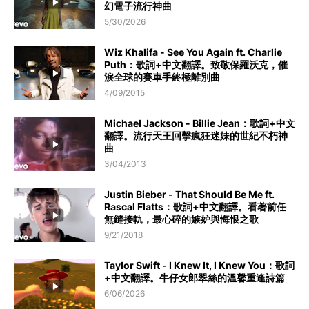
幻電子流行神曲
5/30/2026
Wiz Khalifa - See You Again ft. Charlie
Puth：歌詞+中文翻譯。致敬保羅沃克，催
淚全球的賽車手終極離別曲
4/09/2015
Michael Jackson - Billie Jean：歌詞+中文
翻譯。流行天王回擊瘋狂迷妹的世紀不朽神
曲
3/04/2013
Justin Bieber - That Should Be Me ft.
Rascal Flatts：歌詞+中文翻譯。看著前任
無縫接軌，最心碎的嫉妒與悔恨之歌
9/21/2018
Taylor Swift - I Knew It, I Knew You：歌詞
+中文翻譯。牛仔女郎翠絲的溫馨重逢詩篇
6/06/2026