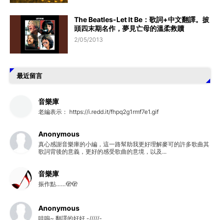
The Beatles-Let It Be：歌詞+中文翻譯。披
頭四末期名作，夢見亡母的溫柔救贖
2/05/2013
最近留言
音樂庫
老編表示： https://i.redd.it/fhpq2g1rmf7e1.gif
Anonymous
真心感謝音樂庫的小編，這一路幫助我更好理解麥可的許多歌曲其
歌詞背後的意義，更好的感受歌曲的意境，以及...
音樂庫
振作點……🫣🫣
Anonymous
哇嗚~ 翻譯的好好 -/////-