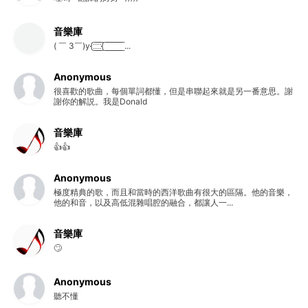
音樂庫
( ￣ 3￣)y{:̲̅:̲̅:̲̅:̲̅{ ̲̅ ̲̅ ̲̅ ̲̅ ̲̅ ̲̅ ̲̅ ̲̅ ̲̅ ...
Anonymous
很喜歡的歌曲，每個單詞都懂，但是串聯起來就是另一番意思。謝
謝你的解説。我是Donald
音樂庫
👍👍
Anonymous
極度精典的歌，而且和當時的西洋歌曲有很大的區隔。他的音樂，
他的和音，以及高低混雜唱腔的融合，都讓人一...
音樂庫
🙄
Anonymous
聽不懂