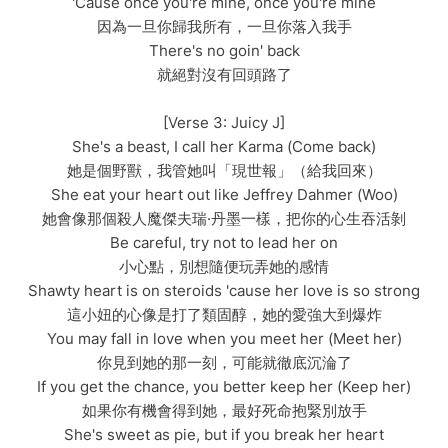
'Cause once you're mine, once you're mine
因為一旦你歸我所有，一旦你落入我手
There's no goin' back
就絕對沒有回頭路了
[Verse 3: Juicy J]
She's a beast, I call her Karma (Come back)
她是個野獸，我管她叫「現世報」（給我回來）
She eat your heart out like Jeffrey Dahmer (Woo)
她會像那個殺人魔傑夫瑞·丹墨一樣，把你的心生吞活剝
Be careful, try not to lead her on
小心點，別想隨便玩弄她的感情
Shawty heart is on steroids 'cause her love is so strong
這小妞的心像是打了類固醇，她的愛強大到爆炸
You may fall in love when you meet her (Meet her)
你見到她的那一刻，可能就徹底沉淪了
If you get the chance, you better keep her (Keep her)
如果你有機會得到她，最好死命抱緊別放手
She's sweet as pie, but if you break her heart