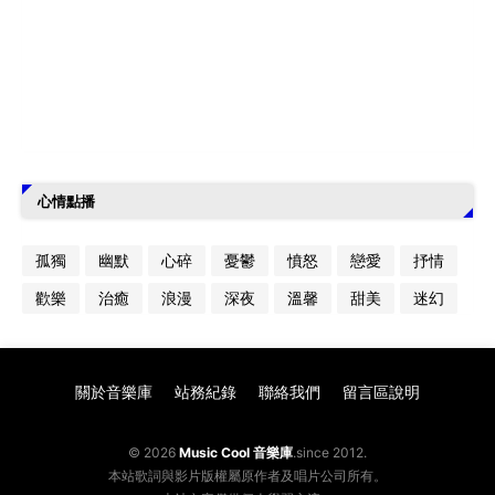
心情點播
孤獨
幽默
心碎
憂鬱
憤怒
戀愛
抒情
歡樂
治癒
浪漫
深夜
溫馨
甜美
迷幻
關於音樂庫
站務紀錄
聯絡我們
留言區說明
© 2026
Music Cool 音樂庫
.since 2012.
本站歌詞與影片版權屬原作者及唱片公司所有。