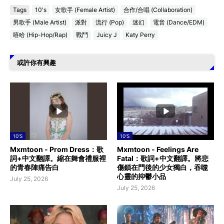
Tags
10's
女歌手 (Female Artist)
合作/合唱 (Collaboration)
男歌手 (Male Artist)
派對
流行 (Pop)
迷幻
電音 (Dance/EDM)
嘻哈 (Hip-Hop/Rap)
戰鬥
Juicy J
Katy Perry
或許你有興趣
10'S
10'S
Mxmtoon - Prom Dress：歌
Mxmtoon - Feelings Are
詞+中文翻譯。縮在舞會禮服裡
Fatal：歌詞+中文翻譯。將悲
的青春陣痛告白
傷鎖在門後的少女獨白，吞噬
心靈的抑鬱小品
July 25, 2026
July 25, 2026