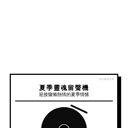
夏季靈魂留聲機
迎接慵懶熱情的夏季情愫