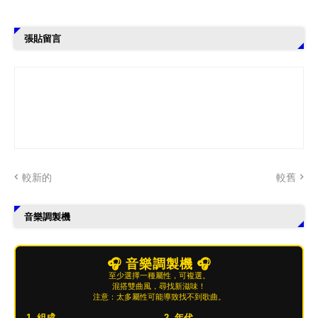
張貼留言
較新的
較舊
音樂調製機
🎧 音樂調製機 🎧
至少選擇一種屬性，可複選。
混搭雙曲風，尋找新滋味！
注意：太多屬性可能導致找不到歌曲。
1. 組成
2. 年代