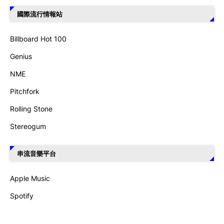
國際流行情報站
Billboard Hot 100
Genius
NME
Pitchfork
Rolling Stone
Stereogum
串流音樂平台
Apple Music
Spotify