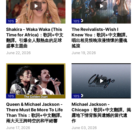
10'S
10'S
Shakira - Waka Waka (This
The Revivalists-Wish I
Time for Africa)：歌詞+中文
Knew You：歌詞+中文翻譯。
翻譯。引爆全人類熱血的足球
唱出相見恨晚浪漫情懷的靈魂
盛事主題曲
搖滾
June 22, 2026
June 19, 2026
10'S
10'S
Queen & Michael Jackson -
Michael Jackson -
There Must Be More To Life
Chicago：歌詞+中文翻譯。揭
Than This：歌詞+中文翻譯。
露地下情背叛與遺憾的當代遺
兩大天王跨時空的和平絕響
作
June 17, 2026
June 03, 2026