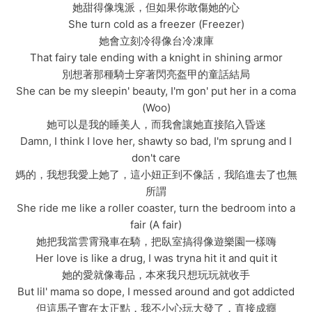
她甜得像塊派，但如果你敢傷她的心
She turn cold as a freezer (Freezer)
她會立刻冷得像台冷凍庫
That fairy tale ending with a knight in shining armor
別想著那種騎士穿著閃亮盔甲的童話結局
She can be my sleepin' beauty, I'm gon' put her in a coma
(Woo)
她可以是我的睡美人，而我會讓她直接陷入昏迷
Damn, I think I love her, shawty so bad, I'm sprung and I
don't care
媽的，我想我愛上她了，這小妞正到不像話，我陷進去了也無
所謂
She ride me like a roller coaster, turn the bedroom into a
fair (A fair)
她把我當雲霄飛車在騎，把臥室搞得像遊樂園一樣嗨
Her love is like a drug, I was tryna hit it and quit it
她的愛就像毒品，本來我只想玩玩就收手
But lil' mama so dope, I messed around and got addicted
但這馬子實在太正點，我不小心玩大發了，直接成癮