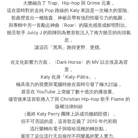
大膽融合了 Trap、Hip-hop 與 Grime 元素，
這在當時對於走純 Pop 路線的 Katy 來說是一次極大的冒險。
歌曲營造出一種陰森、神祕且帶有強烈性吸引力的氛圍，
與專輯中另一首勵志神曲〈Roar〉的陽光感形成鮮明對比。
饒舌歌手 Juicy J 的助陣則為整首歌注入了南方饒舌的街頭氣
息，
讓這匹「黑馬」跑得更野、更穩。
在文化影響力方面，〈Dark Horse〉的 MV 以古埃及為背
景，
Katy 化身「Katy-Pätra」，
極具張力的視覺與電腦特效在當時引發了極大討論，
甚至在 YouTube 上突破了數十億次的播放量。
儘管後來這首歌捲入了與 Christian Hip-hop 歌手 Flame 的
版權法律糾紛
（最終 Katy Perry 團隊上訴成功撤銷賠償），
但不可否認的是，這首歌定義了 2010 年代初期
流行樂轉向電子與嘻哈混種的轉折點，
展現了這位流行天后操控不同樂風的驚人實力。