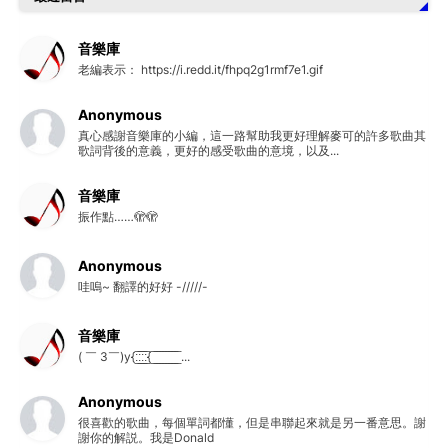
音樂庫
老編表示： https://i.redd.it/fhpq2g1rmf7e1.gif
Anonymous
真心感謝音樂庫的小編，這一路幫助我更好理解麥可的許多歌曲其
歌詞背後的意義，更好的感受歌曲的意境，以及...
音樂庫
振作點……🫣🫣
Anonymous
哇嗚~ 翻譯的好好 -/////-
音樂庫
( ￣ 3￣)y{:̲̅:̲̅:̲̅:̲̅{ ̲̅ ̲̅ ̲̅ ̲̅ ̲̅ ̲̅ ̲̅ ̲̅ ̲̅ ...
Anonymous
很喜歡的歌曲，每個單詞都懂，但是串聯起來就是另一番意思。謝
謝你的解説。我是Donald