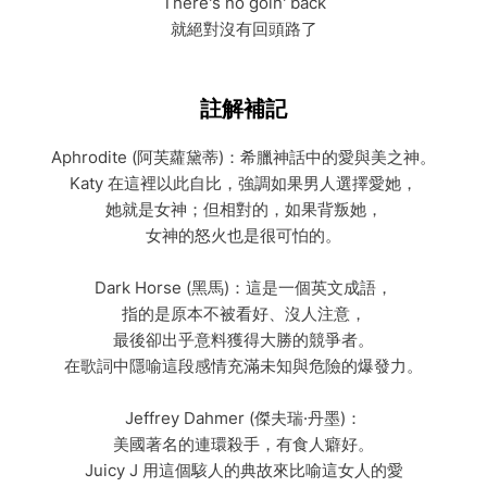
There's no goin' back
就絕對沒有回頭路了
註解補記
Aphrodite (阿芙蘿黛蒂)：希臘神話中的愛與美之神。
Katy 在這裡以此自比，強調如果男人選擇愛她，
她就是女神；但相對的，如果背叛她，
女神的怒火也是很可怕的。
Dark Horse (黑馬)：這是一個英文成語，
指的是原本不被看好、沒人注意，
最後卻出乎意料獲得大勝的競爭者。
在歌詞中隱喻這段感情充滿未知與危險的爆發力。
Jeffrey Dahmer (傑夫瑞·丹墨)：
美國著名的連環殺手，有食人癖好。
Juicy J 用這個駭人的典故來比喻這女人的愛