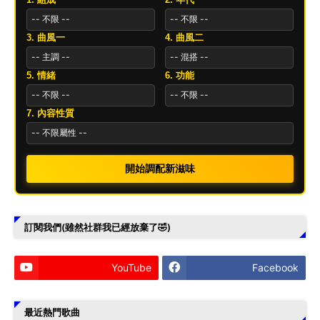
3. 曲風一
4. 曲風二
5. 情緒
6. 功能
7. 內容性質
開始調配新滋味
訂閱我們(雖然社群我已經放棄了🤣)
YouTube
Facebook
最近熱門歌曲