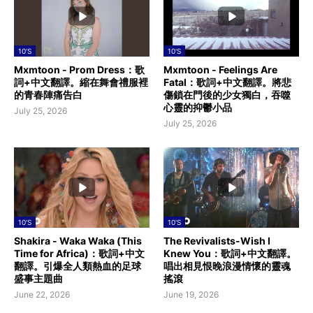
10'S
10'S
Mxmtoon - Prom Dress：歌
Mxmtoon - Feelings Are
詞+中文翻譯。縮在舞會禮服裡
Fatal：歌詞+中文翻譯。將悲
的青春陣痛告白
傷鎖在門後的少女獨白，吞噬
心靈的抑鬱小品
July 25, 2026
July 25, 2026
10'S
10'S
Shakira - Waka Waka (This
The Revivalists-Wish I
Time for Africa)：歌詞+中文
Knew You：歌詞+中文翻譯。
翻譯。引爆全人類熱血的足球
唱出相見恨晚浪漫情懷的靈魂
盛事主題曲
搖滾
June 22, 2026
June 19, 2026