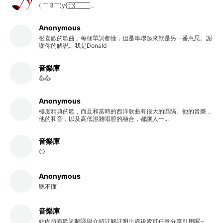
( ￣ 3￣)y{:̲̅:̲̅:̲̅:̲̅{ ̲̅ ̲̅ ̲̅ ̲̅ ̲̅ ̲̅ ̲̅ ̲̅ ̲̅ ...
Anonymous
很喜歡的歌曲，每個單詞都懂，但是串聯起來就是另一番意思。謝
謝你的解説。我是Donald
音樂庫
👍👍
Anonymous
極度精典的歌，而且和當時的西洋歌曲有很大的區隔。他的音樂，
他的和音，以及高低混雜唱腔的融合，都讓人一...
音樂庫
🙄
Anonymous
聽不懂
音樂庫
站內所有歌詞翻譯與介紹註解註明出處後皆可任意分享引用喔~