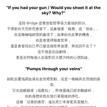
"If you had your gun / Would you shoot it at the
sky? Why?"
這段 Bridge 是整首歌哲學張力最強的部分。
子彈射向天空終究會落下，這象徵著「報應」或「宿命」。
在這種極端絕望的處境下，如果給你反擊的機會，
你是會選擇報復世界，
還是會發現自己早已被這個世界放逐、再也回不去了？
這不僅是在說劇情，
更是在問每個人在面對巨大壓力時的心理防線。
"Pumps through your veins"
副歌反覆強調血液在血管裡泵動，這是一種極具生理感的描
寫。
它在提醒聽者（或蘿拉），即便靈魂已經支離破碎，
你的身體依然在進行著最後的掙扎。
這種「活著的痛苦」遠比死亡本身更具震撼力。