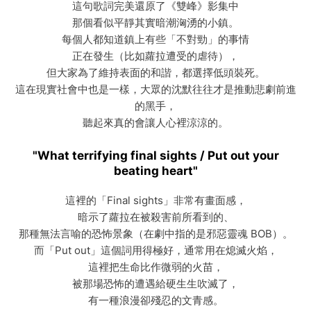
這句歌詞完美還原了《雙峰》影集中
那個看似平靜其實暗潮洶湧的小鎮。
每個人都知道鎮上有些「不對勁」的事情
正在發生（比如蘿拉遭受的虐待），
但大家為了維持表面的和諧，都選擇低頭裝死。
這在現實社會中也是一樣，大眾的沈默往往才是推動悲劇前進
的黑手，
聽起來真的會讓人心裡涼涼的。
"What terrifying final sights / Put out your
beating heart"
這裡的「Final sights」非常有畫面感，
暗示了蘿拉在被殺害前所看到的、
那種無法言喻的恐怖景象（在劇中指的是邪惡靈魂 BOB）。
而「Put out」這個詞用得極好，通常用在熄滅火焰，
這裡把生命比作微弱的火苗，
被那場恐怖的遭遇給硬生生吹滅了，
有一種浪漫卻殘忍的文青感。