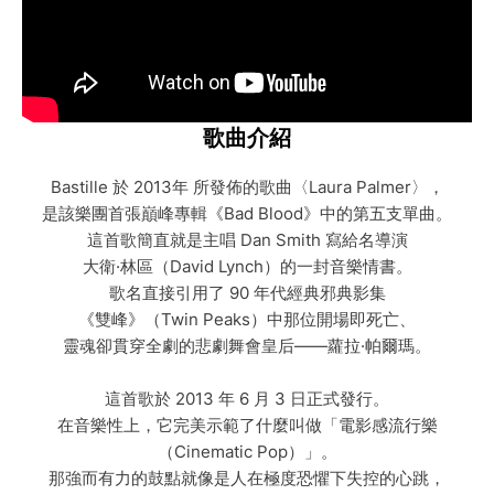
歌曲介紹
Bastille 於 2013年 所發佈的歌曲〈Laura Palmer〉，
是該樂團首張巔峰專輯《Bad Blood》中的第五支單曲。
這首歌簡直就是主唱 Dan Smith 寫給名導演
大衛·林區（David Lynch）的一封音樂情書。
歌名直接引用了 90 年代經典邪典影集
《雙峰》（Twin Peaks）中那位開場即死亡、
靈魂卻貫穿全劇的悲劇舞會皇后——蘿拉·帕爾瑪。
這首歌於 2013 年 6 月 3 日正式發行。
在音樂性上，它完美示範了什麼叫做「電影感流行樂
（Cinematic Pop）」。
那強而有力的鼓點就像是人在極度恐懼下失控的心跳，