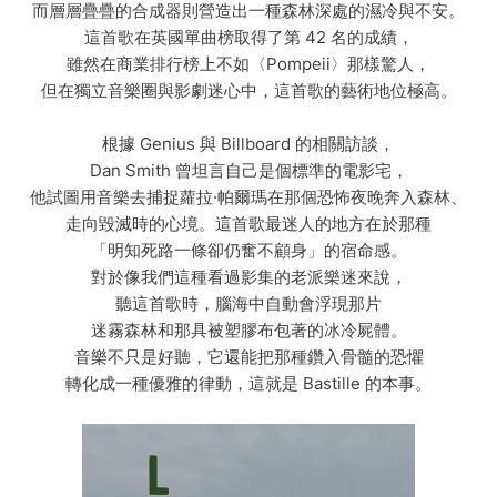
而層層疊疊的合成器則營造出一種森林深處的濕冷與不安。
這首歌在英國單曲榜取得了第 42 名的成績，
雖然在商業排行榜上不如〈Pompeii〉那樣驚人，
但在獨立音樂圈與影劇迷心中，這首歌的藝術地位極高。
根據 Genius 與 Billboard 的相關訪談，
Dan Smith 曾坦言自己是個標準的電影宅，
他試圖用音樂去捕捉蘿拉·帕爾瑪在那個恐怖夜晚奔入森林、
走向毀滅時的心境。這首歌最迷人的地方在於那種
「明知死路一條卻仍奮不顧身」的宿命感。
對於像我們這種看過影集的老派樂迷來說，
聽這首歌時，腦海中自動會浮現那片
迷霧森林和那具被塑膠布包著的冰冷屍體。
音樂不只是好聽，它還能把那種鑽入骨髓的恐懼
轉化成一種優雅的律動，這就是 Bastille 的本事。