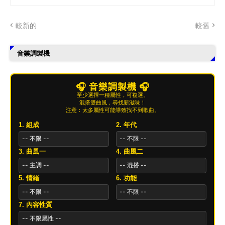
較新的
較舊
音樂調製機
🎧 音樂調製機 🎧
至少選擇一種屬性，可複選。
混搭雙曲風，尋找新滋味！
注意：太多屬性可能導致找不到歌曲。
1. 組成
2. 年代
3. 曲風一
4. 曲風二
5. 情緒
6. 功能
7. 內容性質