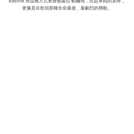
Bastille 用這種方式來致敬蘿拉·帕爾瑪，比起單純的哀悼，
更像是在歌頌那種生命最後、最劇烈的搏動。