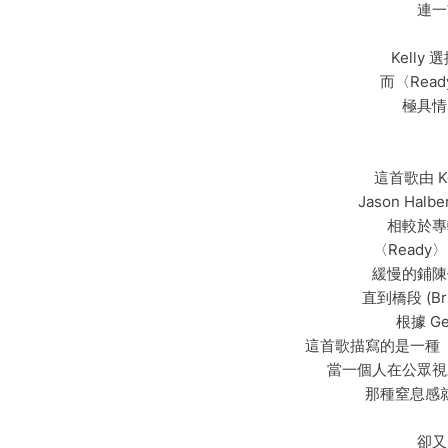
連一
Kell
而〈Rea
極具情
這首歌由 K
Jason Halb
相較於專
〈Read
緩慢的鋪陳
直到橋段 (B
根據 G
這首歌描寫的是一種
當一個人在公眾視
那種窒息感
卻又