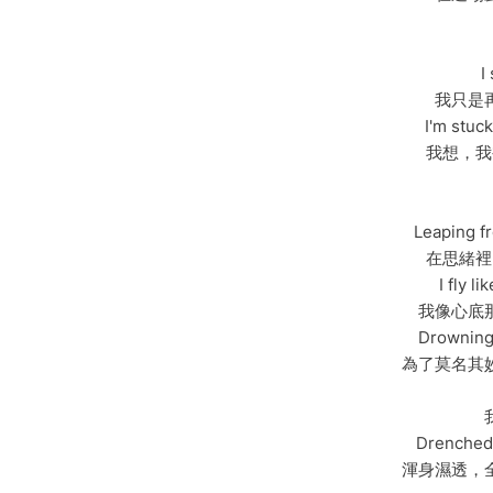
I
我只是
I'm stuc
我想，我
Leaping fr
在思緒裡
I fly l
我像心底
Drowning 
為了莫名其
Drenched 
渾身濕透，