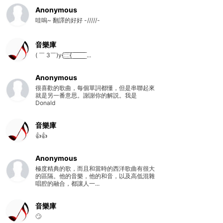
Anonymous
哇嗚~ 翻譯的好好 -/////-
音樂庫
( ￣ 3￣)y{:̲̅:̲̅:̲̅:̲̅{ ̲̅ ̲̅ ̲̅ ̲̅ ̲̅ ̲̅ ̲̅ ̲̅ ̲̅ ...
Anonymous
很喜歡的歌曲，每個單詞都懂，但是串聯起來
就是另一番意思。謝謝你的解説。我是
Donald
音樂庫
👍👍
Anonymous
極度精典的歌，而且和當時的西洋歌曲有很大
的區隔。他的音樂，他的和音，以及高低混雜
唱腔的融合，都讓人一...
音樂庫
🙄