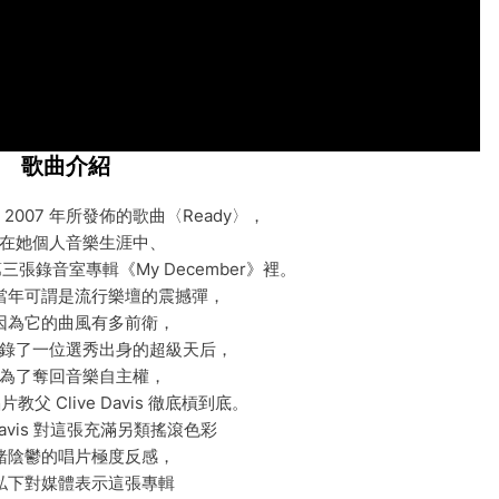
歌曲介紹
on 於 2007 年所發佈的歌曲〈Ready〉，
在她個人音樂生涯中、
張錄音室專輯《My December》裡。
當年可謂是流行樂壇的震撼彈，
因為它的曲風有多前衛，
錄了一位選秀出身的超級天后，
為了奪回音樂自主權，
父 Clive Davis 徹底槓到底。
avis 對這張充滿另類搖滾色彩
緒陰鬱的唱片極度反感，
私下對媒體表示這張專輯