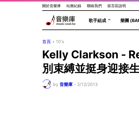
關於音樂庫
站務紀錄
聯絡我們
留言區說明
歌手組成
樂團 (BA
首頁
10's
Kelly Clarkso
別束縛並挺身迎接
by
音樂庫
-
3/12/2013