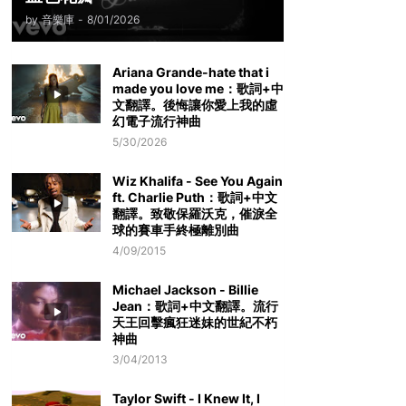
by
音樂庫
-
8/01/2026
Ariana Grande-hate that i
made you love me：歌詞+中
文翻譯。後悔讓你愛上我的虛
幻電子流行神曲
5/30/2026
Wiz Khalifa - See You Again
ft. Charlie Puth：歌詞+中文
翻譯。致敬保羅沃克，催淚全
球的賽車手終極離別曲
4/09/2015
Michael Jackson - Billie
Jean：歌詞+中文翻譯。流行
天王回擊瘋狂迷妹的世紀不朽
神曲
3/04/2013
Taylor Swift - I Knew It, I