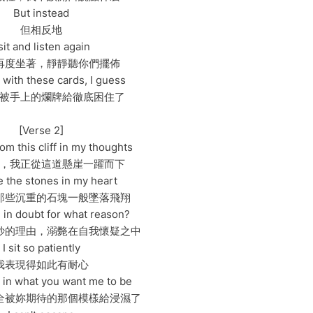
But instead
但相反地
 sit and listen again
再度坐著，靜靜聽你們擺佈
k with these cards, I guess
被手上的爛牌給徹底困住了
[Verse 2]
om this cliff in my thoughts
，我正從這道懸崖一躍而下
ike the stones in my heart
那些沉重的石塊一般墜落飛翔
in doubt for what reason?
妙的理由，溺斃在自我懷疑之中
I sit so patiently
我表現得如此有耐心
in what you want me to be
全被妳期待的那個模樣給浸濕了