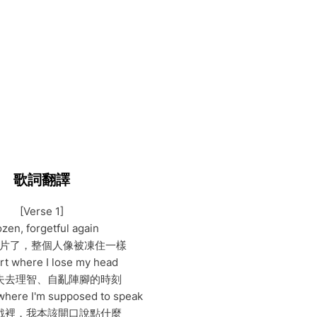
歌詞翻譯
[Verse 1]
zen, forgetful again
片了，整個人像被凍住一樣
rt where I lose my head
失去理智、自亂陣腳的時刻
where I'm supposed to speak
戲裡，我本該開口說點什麼