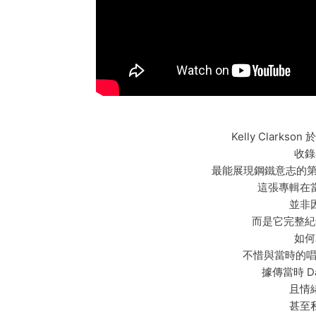
Kelly Clarks
收錄
最能展現鋼鐵意志的第三
這張專輯在
並非
而是它完整紀
如何
不惜與當時的唱片教
據傳當時 D
且情
甚至