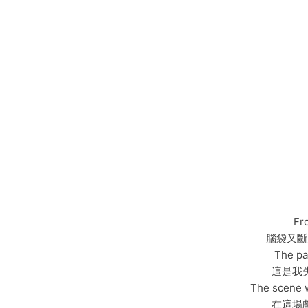
Fro
腦袋又斷
The pa
這是我
The scene 
在這場