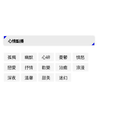
心情點播
孤獨
幽默
心碎
憂鬱
憤怒
戀愛
抒情
歡樂
治癒
浪漫
深夜
溫馨
甜美
迷幻