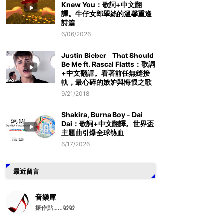
Knew You：歌詞+中文翻
譯。牛仔女郎翠絲的溫馨重逢
詩篇
6/06/2026
Justin Bieber - That Should
Be Me ft. Rascal Flatts：歌詞
+中文翻譯。看著前任無縫接
軌，最心碎的嫉妒與悔恨之歌
9/21/2018
Shakira, Burna Boy - Dai
Dai：歌詞+中文翻譯。世界盃
主題曲引爆全球熱血
6/17/2026
最近留言
音樂庫
振作點……🫣🫣