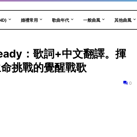
ND)
婚禮常用
歌曲年代
一般曲風
其他曲風
n - Ready：歌詞+中文翻譯。揮
生命挑戰的覺醒戰歌
0