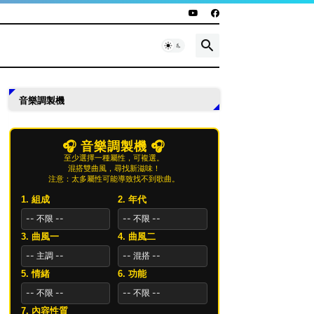
音樂調製機
🎧 音樂調製機 🎧
至少選擇一種屬性，可複選。
混搭雙曲風，尋找新滋味！
注意：太多屬性可能導致找不到歌曲。
1. 組成
2. 年代
3. 曲風一
4. 曲風二
5. 情緒
6. 功能
7. 內容性質