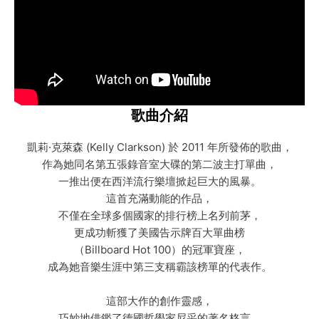
歌曲介紹
凱莉·克萊森 (Kelly Clarkson) 於 2011 年所發佈的歌曲，
作為她同名第五張錄音室大碟的第二波主打單曲，
一推出便在西洋流行樂壇掀起巨大的風暴。
這首充滿動能的作品，
不僅在全球多個國家的排行榜上名列前茅，
更成功斬獲了美國告示牌百大單曲榜
（Billboard Hot 100）的冠軍寶座，
成為她音樂生涯中第三支稱霸該榜單的代表作。
這部大作的創作靈感，
巧妙地借鑑了德國哲學家尼采的著名格言，