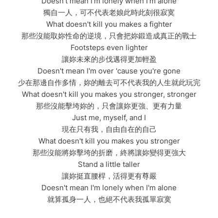
Doesn't mean I'm lonely when I'm alone
獨自一人，可不代表老娘此時此刻很寂寞
What doesn't kill you makes a fighter
那些沒能取妳性命的逆境，只會把妳鍛造成真正的戰士
Footsteps even lighter
讓妳未來的步伐邁得更加輕盈
Doesn't mean I'm over 'cause you're gone
少在那邊自作多情，妳的離去可不代表我的人生就此玩完
What doesn't kill you makes you stronger, stronger
那些沒能擊垮妳的，只會讓妳更強、更有力量
Just me, myself, and I
現在只有我，自由自在的自己
What doesn't kill you makes you stronger
那些沒能將妳擊垮的折磨，終將讓妳變得更強大
Stand a little taller
讓妳挺直腰桿，活得更有尊嚴
Doesn't mean I'm lonely when I'm alone
就算孤身一人，也絕不代表我孤單寂寞