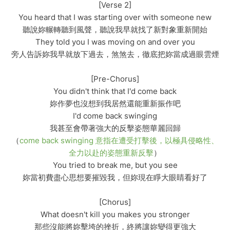
[Verse 2]
You heard that I was starting over with someone new
聽說妳輾轉聽到風聲，聽說我早就找了新對象重新開始
They told you I was moving on and over you
旁人告訴妳我早就放下過去，煞煞去，徹底把妳當成過眼雲煙
[Pre-Chorus]
You didn't think that I'd come back
妳作夢也沒想到我居然還能重新振作吧
I'd come back swinging
我甚至會帶著強大的反擊姿態華麗回歸
（
come back swinging 意指在遭受打擊後，以極具侵略性、
全力以赴的姿態重新反擊
）
You tried to break me, but you see
妳當初費盡心思想要摧毀我，但妳現在睜大眼睛看好了
[Chorus]
What doesn't kill you makes you stronger
那些沒能將妳擊垮的挫折，終將讓妳變得更強大