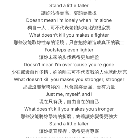
Stand a little taller
讓妳站得更高、姿態更挺拔
Doesn't mean I'm lonely when I'm alone
獨自一人，可不代表老娘此時此刻很寂寞
What doesn't kill you makes a fighter
那些沒能取妳性命的逆境，只會把妳鍛造成真正的戰士
Footsteps even lighter
讓妳未來的步伐邁得更加輕盈
Doesn't mean I'm over 'cause you're gone
少在那邊自作多情，妳的離去可不代表我的人生就此玩完
What doesn't kill you makes you stronger, stronger
那些沒能擊垮妳的，只會讓妳更強、更有力量
Just me, myself, and I
現在只有我，自由自在的自己
What doesn't kill you makes you stronger
那些沒能將妳擊垮的折磨，終將讓妳變得更強大
Stand a little taller
讓妳挺直腰桿，活得更有尊嚴