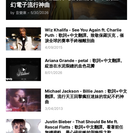
幻電子流行神曲
by
音樂庫
-
5/30/2026
Wiz Khalifa - See You Again ft. Charlie
Puth：歌詞+中文翻譯。致敬保羅沃克，催
淚全球的賽車手終極離別曲
4/09/2015
Ariana Grande - petal：歌詞+中文翻譯。
綻放在水泥裂縫的血色花瓣
8/01/2026
Michael Jackson - Billie Jean：歌詞+中文
翻譯。流行天王回擊瘋狂迷妹的世紀不朽神
曲
3/04/2013
Justin Bieber - That Should Be Me ft.
Rascal Flatts：歌詞+中文翻譯。看著前任
無縫接軌，最心碎的嫉妒與悔恨之歌