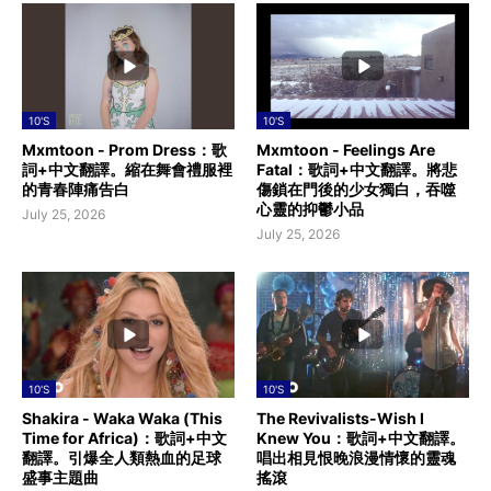
10'S
10'S
Mxmtoon - Prom Dress：歌
Mxmtoon - Feelings Are
詞+中文翻譯。縮在舞會禮服裡
Fatal：歌詞+中文翻譯。將悲
的青春陣痛告白
傷鎖在門後的少女獨白，吞噬
心靈的抑鬱小品
July 25, 2026
July 25, 2026
10'S
10'S
Shakira - Waka Waka (This
The Revivalists-Wish I
Time for Africa)：歌詞+中文
Knew You：歌詞+中文翻譯。
翻譯。引爆全人類熱血的足球
唱出相見恨晚浪漫情懷的靈魂
盛事主題曲
搖滾