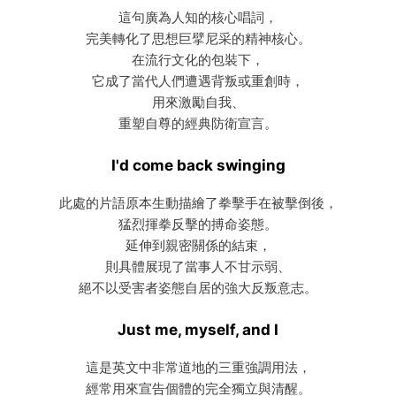
這句廣為人知的核心唱詞，
完美轉化了思想巨擘尼采的精神核心。
在流行文化的包裝下，
它成了當代人們遭遇背叛或重創時，
用來激勵自我、
重塑自尊的經典防衛宣言。
I'd come back swinging
此處的片語原本生動描繪了拳擊手在被擊倒後，
猛烈揮拳反擊的搏命姿態。
延伸到親密關係的結束，
則具體展現了當事人不甘示弱、
絕不以受害者姿態自居的強大反叛意志。
Just me, myself, and I
這是英文中非常道地的三重強調用法，
經常用來宣告個體的完全獨立與清醒。