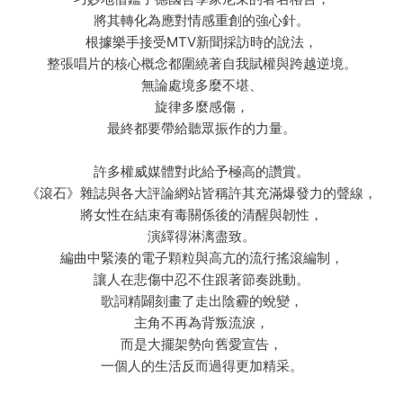
將其轉化為應對情感重創的強心針。
根據樂手接受MTV新聞採訪時的說法，
整張唱片的核心概念都圍繞著自我賦權與跨越逆境。
無論處境多麼不堪、
旋律多麼感傷，
最終都要帶給聽眾振作的力量。
許多權威媒體對此給予極高的讚賞。
《滾石》雜誌與各大評論網站皆稱許其充滿爆發力的聲線，
將女性在結束有毒關係後的清醒與韌性，
演繹得淋漓盡致。
編曲中緊湊的電子顆粒與高亢的流行搖滾編制，
讓人在悲傷中忍不住跟著節奏跳動。
歌詞精闢刻畫了走出陰霾的蛻變，
主角不再為背叛流淚，
而是大擺架勢向舊愛宣告，
一個人的生活反而過得更加精采。