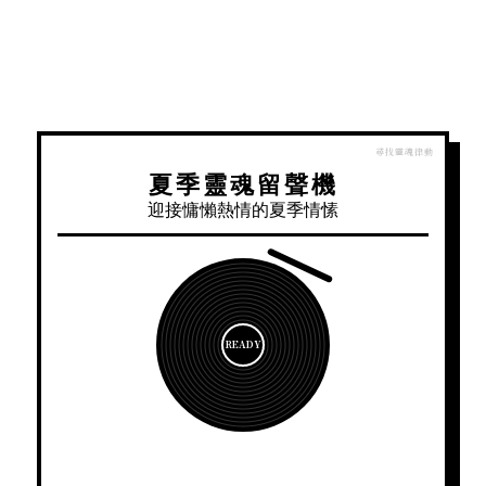
夏季靈魂留聲機
迎接慵懶熱情的夏季情愫
READY