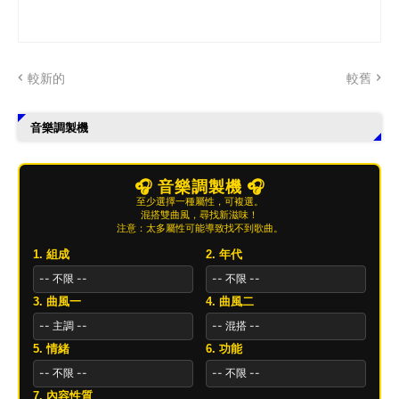
較新的
較舊
音樂調製機
🎧 音樂調製機 🎧
至少選擇一種屬性，可複選。
混搭雙曲風，尋找新滋味！
注意：太多屬性可能導致找不到歌曲。
1. 組成
2. 年代
3. 曲風一
4. 曲風二
5. 情緒
6. 功能
7. 內容性質