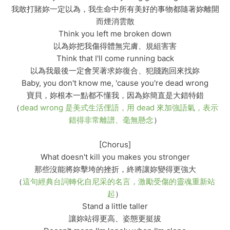
我敢打賭妳一定以為，我生命中所有美好的事物都隨著妳離開
而煙消雲散
Think you left me broken down
以為妳把我傷得體無完膚、規組害害
Think that I'll come running back
以為我最後一定會哭著求妳復合、犯賤跑回來找妳
Baby, you don't know me, 'cause you're dead wrong
寶貝，妳根本一點都不懂我，因為妳簡直是大錯特錯
（
dead wrong 是美式生活俚語，用 dead 來加強語氣，表示
錯得非常離譜、毫無懸念
）
[Chorus]
What doesn't kill you makes you stronger
那些沒能將妳擊垮的挫折，終將讓妳變得更強大
（
這句經典台詞轉化自尼采的名言，激勵受傷的靈魂重新站
起
）
Stand a little taller
讓妳站得更高、姿態更挺拔