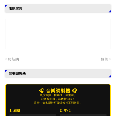
張貼留言
較新的
較舊
音樂調製機
🎧 音樂調製機 🎧
至少選擇一種屬性，可複選。
混搭雙曲風，尋找新滋味！
注意：太多屬性可能導致找不到歌曲。
1. 組成
2. 年代