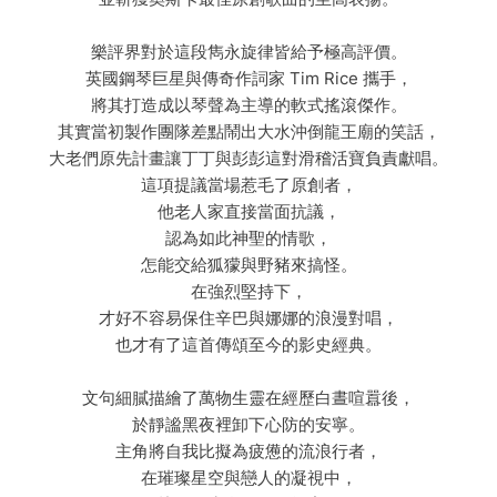
樂評界對於這段雋永旋律皆給予極高評價。
英國鋼琴巨星與傳奇作詞家 Tim Rice 攜手，
將其打造成以琴聲為主導的軟式搖滾傑作。
其實當初製作團隊差點鬧出大水沖倒龍王廟的笑話，
大老們原先計畫讓丁丁與彭彭這對滑稽活寶負責獻唱。
這項提議當場惹毛了原創者，
他老人家直接當面抗議，
認為如此神聖的情歌，
怎能交給狐獴與野豬來搞怪。
在強烈堅持下，
才好不容易保住辛巴與娜娜的浪漫對唱，
也才有了這首傳頌至今的影史經典。
文句細膩描繪了萬物生靈在經歷白晝喧囂後，
於靜謐黑夜裡卸下心防的安寧。
主角將自我比擬為疲憊的流浪行者，
在璀璨星空與戀人的凝視中，