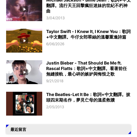
翻譯。流行天王回擊瘋狂迷妹的世紀不朽神
曲
3/04/2013
Taylor Swift - I Knew It, I Knew You：歌詞
+中文翻譯。牛仔女郎翠絲的溫馨重逢詩篇
6/06/2026
Justin Bieber - That Should Be Me ft.
Rascal Flatts：歌詞+中文翻譯。看著前任
無縫接軌，最心碎的嫉妒與悔恨之歌
9/21/2018
The Beatles-Let It Be：歌詞+中文翻譯。披
頭四末期名作，夢見亡母的溫柔救贖
2/05/2013
最近留言