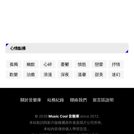
心情點播
孤獨
幽默
心碎
憂鬱
憤怒
戀愛
抒情
歡樂
治癒
浪漫
深夜
溫馨
甜美
迷幻
關於音樂庫
站務紀錄
聯絡我們
留言區說明
© 2026
Music Cool 音樂庫
.since 2012.
本站歌詞與影片版權屬原作者及唱片公司所有。
本站內容僅供個人學習交流，