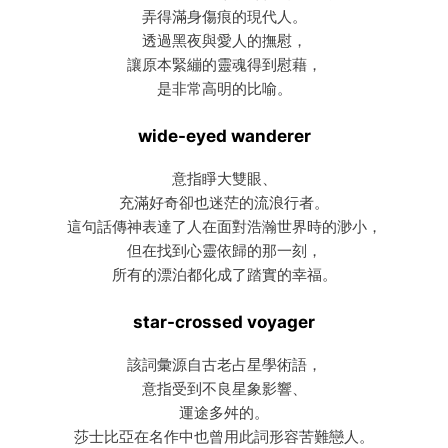
弄得滿身傷痕的現代人。
透過黑夜與愛人的撫慰，
讓原本緊繃的靈魂得到慰藉，
是非常高明的比喻。
wide-eyed wanderer
意指睜大雙眼、
充滿好奇卻也迷茫的流浪行者。
這句話傳神表達了人在面對浩瀚世界時的渺小，
但在找到心靈依歸的那一刻，
所有的漂泊都化成了踏實的幸福。
star-crossed voyager
該詞彙源自古老占星學術語，
意指受到不良星象影響、
運途多舛的。
莎士比亞在名作中也曾用此詞形容苦難戀人。