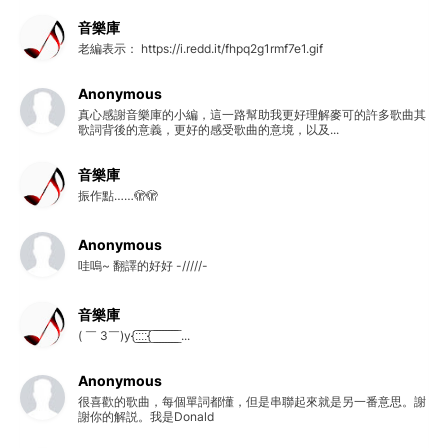
音樂庫
老編表示： https://i.redd.it/fhpq2g1rmf7e1.gif
Anonymous
真心感謝音樂庫的小編，這一路幫助我更好理解麥可的許多歌曲其
歌詞背後的意義，更好的感受歌曲的意境，以及...
音樂庫
振作點……🫣🫣
Anonymous
哇嗚~ 翻譯的好好 -/////-
音樂庫
( ￣ 3￣)y{:̲̅:̲̅:̲̅:̲̅{ ̲̅ ̲̅ ̲̅ ̲̅ ̲̅ ̲̅ ̲̅ ̲̅ ̲̅ ...
Anonymous
很喜歡的歌曲，每個單詞都懂，但是串聯起來就是另一番意思。謝
謝你的解説。我是Donald