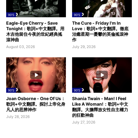
90'S
90'S
Eagle-Eye Cherry - Save
The Cure - Friday I'm In
Tonight：歌詞+中文翻譯。用
Love：歌詞+中文翻譯。徹底
木吉他留住今夜的世紀經典搖
治癒星期一憂鬱的英倫搖滾神
滾神曲
作
August 03, 2026
July 29, 2026
90'S
90'S
Joan Osborne - One Of Us：
Shania Twain - Man! I Feel
歌詞+中文翻譯。探討上帝化身
Like A Woman!：歌詞+中文
凡人的思辨神作
翻譯。大膽釋放女性自主權力
的狂歡神曲
July 28, 2026
July 27, 2026