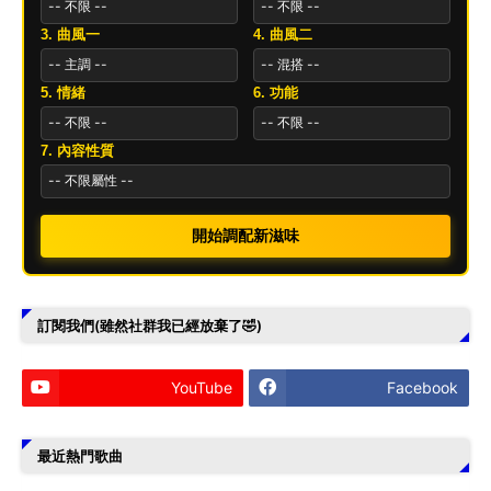
3. 曲風一
4. 曲風二
5. 情緒
6. 功能
7. 內容性質
開始調配新滋味
訂閱我們(雖然社群我已經放棄了🤣)
YouTube
Facebook
最近熱門歌曲