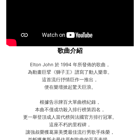
歌曲介紹
Elton John 於 1994 年所發佈的歌曲，
為動畫巨擘《獅子王》譜寫了動人樂章。
這首流行抒情巨作一推出，
便在樂壇掀起驚天巨浪。
根據告示牌百大單曲榜紀錄，
本曲不僅成功殺入排行榜第四名，
更一舉登頂成人當代榜與法國官方排行冠軍。
這座不朽的里程碑，
讓強叔榮獲葛萊美獎最佳流行男歌手殊榮，
並斬獲奧斯卡最佳原創歌曲的至高表揚。