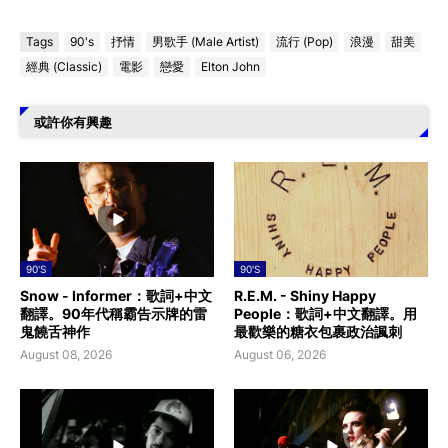
Tags
90's
抒情
男歌手 (Male Artist)
流行 (Pop)
浪漫
甜美
經典 (Classic)
電影
戀愛
Elton John
或許你有興趣
90'S
90'S
Snow - Informer：歌詞+中文
R.E.M. - Shiny Happy
翻譯。90年代稱霸告示牌的雷
People：歌詞+中文翻譯。用
鬼饒舌神作
最歡樂的糖衣包裹政治諷刺
August 08, 2026
August 06, 2026