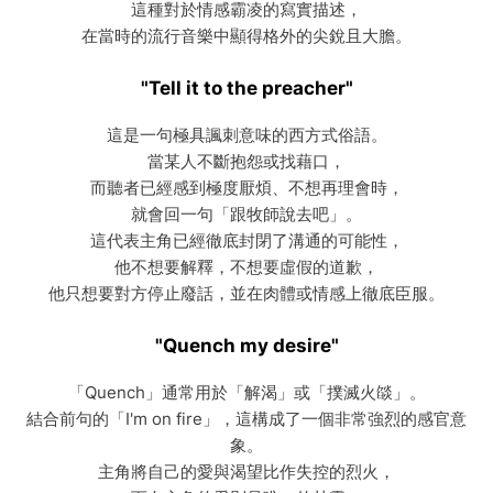
這種對於情感霸凌的寫實描述，
在當時的流行音樂中顯得格外的尖銳且大膽。
"Tell it to the preacher"
這是一句極具諷刺意味的西方式俗語。
當某人不斷抱怨或找藉口，
而聽者已經感到極度厭煩、不想再理會時，
就會回一句「跟牧師說去吧」。
這代表主角已經徹底封閉了溝通的可能性，
他不想要解釋，不想要虛假的道歉，
他只想要對方停止廢話，並在肉體或情感上徹底臣服。
"Quench my desire"
「Quench」通常用於「解渴」或「撲滅火燄」。
結合前句的「I'm on fire」，這構成了一個非常強烈的感官意
象。
主角將自己的愛與渴望比作失控的烈火，