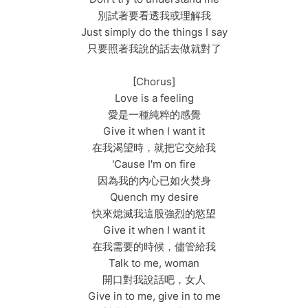
別試著要看透我或理解我
Just simply do the things I say
只要照著我說的話去做就對了
[Chorus]
Love is a feeling
愛是一種純粹的感覺
Give it when I want it
在我渴望時，就把它交給我
'Cause I'm on fire
因為我的內心已如火焚身
Quench my desire
快來熄滅我這股強烈的慾望
Give it when I want it
在我需要的時候，儘管給我
Talk to me, woman
開口對我說話吧，女人
Give in to me, give in to me