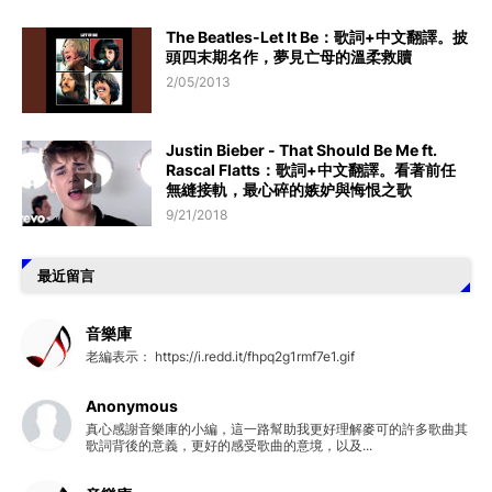
The Beatles-Let It Be：歌詞+中文翻譯。披
頭四末期名作，夢見亡母的溫柔救贖
2/05/2013
Justin Bieber - That Should Be Me ft.
Rascal Flatts：歌詞+中文翻譯。看著前任
無縫接軌，最心碎的嫉妒與悔恨之歌
9/21/2018
最近留言
音樂庫
老編表示： https://i.redd.it/fhpq2g1rmf7e1.gif
Anonymous
真心感謝音樂庫的小編，這一路幫助我更好理解麥可的許多歌曲其
歌詞背後的意義，更好的感受歌曲的意境，以及...