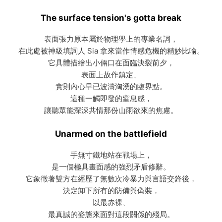
The surface tension's gotta break
表面張力原本屬於物理學上的專業名詞，
在此處被神級填詞人 Sia 拿來當作情感危機的精妙比喻。
它具體描繪出小倆口在面臨決裂前夕，
表面上故作鎮定、
實則內心早已波濤洶湧的臨界點。
這種一觸即發的窒息感，
讓聽眾能深深共情那份山雨欲來的焦慮。
Unarmed on the battlefield
手無寸鐵地站在戰場上，
是一個極具畫面感的強烈矛盾修辭。
它象徵著雙方在經歷了無數次冷暴力與言語交鋒後，
決定卸下所有的防備與偽裝，
以最赤裸、
最真誠的姿態來面對這段關係的殘局。