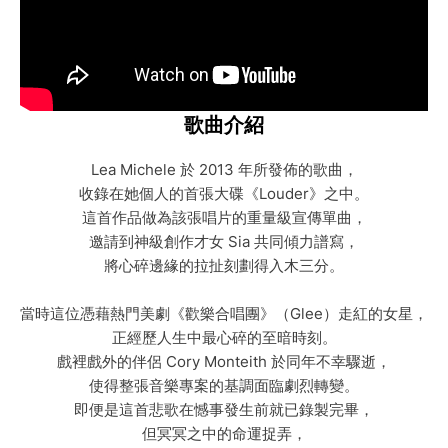
歌曲介紹
Lea Michele 於 2013 年所發佈的歌曲，
收錄在她個人的首張大碟《Louder》之中。
這首作品做為該張唱片的重量級宣傳單曲，
邀請到神級創作才女 Sia 共同傾力譜寫，
將心碎邊緣的拉扯刻劃得入木三分。
當時這位憑藉熱門美劇《歡樂合唱團》（Glee）走紅的女星，
正經歷人生中最心碎的至暗時刻。
戲裡戲外的伴侶 Cory Monteith 於同年不幸驟逝，
使得整張音樂專案的基調面臨劇烈轉變。
即便是這首悲歌在憾事發生前就已錄製完畢，
但冥冥之中的命運捉弄，