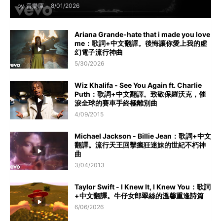
by
音樂庫
-
8/01/2026
Ariana Grande-hate that i made you love
me：歌詞+中文翻譯。後悔讓你愛上我的虛
幻電子流行神曲
5/30/2026
Wiz Khalifa - See You Again ft. Charlie
Puth：歌詞+中文翻譯。致敬保羅沃克，催
淚全球的賽車手終極離別曲
4/09/2015
Michael Jackson - Billie Jean：歌詞+中文
翻譯。流行天王回擊瘋狂迷妹的世紀不朽神
曲
3/04/2013
Taylor Swift - I Knew It, I Knew You：歌詞
+中文翻譯。牛仔女郎翠絲的溫馨重逢詩篇
6/06/2026