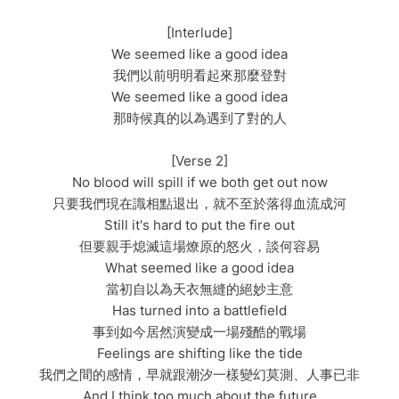
[Interlude]
We seemed like a good idea
我們以前明明看起來那麼登對
We seemed like a good idea
那時候真的以為遇到了對的人
[Verse 2]
No blood will spill if we both get out now
只要我們現在識相點退出，就不至於落得血流成河
Still it's hard to put the fire out
但要親手熄滅這場燎原的怒火，談何容易
What seemed like a good idea
當初自以為天衣無縫的絕妙主意
Has turned into a battlefield
事到如今居然演變成一場殘酷的戰場
Feelings are shifting like the tide
我們之間的感情，早就跟潮汐一樣變幻莫測、人事已非
And I think too much about the future