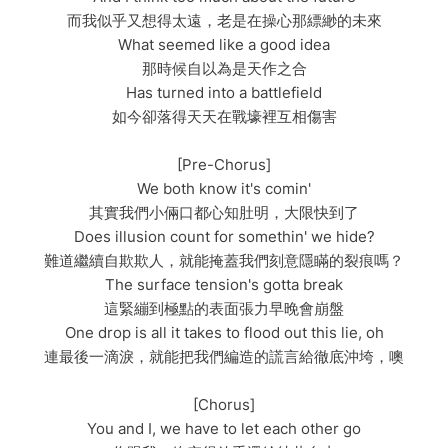
而我似乎又想得太遠，老是在操心那縹緲的未來
What seemed like a good idea
那時候自以為是天作之合
Has turned into a battlefield
如今卻落得天天在戰壕裡互相傷害
[Pre-Chorus]
We both know it's comin'
其實我們小倆口都心知肚明，大限快到了
Does illusion count for somethin' we hide?
難道繼續自欺欺人，就能掩蓋我們刻意隱瞞的裂痕嗎？
The surface tension's gotta break
這緊繃到極點的表面張力早晚會崩盤
One drop is all it takes to flood out this lie, oh
連最後一滴淚，就能把我們編造的謊言給徹底沖垮，噢
[Chorus]
You and I, we have to let each other go