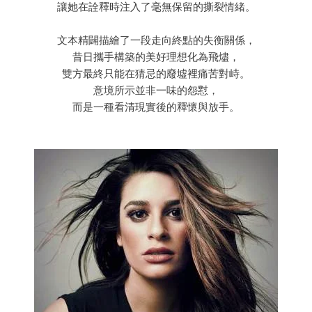
讓她在詮釋時注入了毫無保留的撕裂情緒。
文本精闢描繪了一段走向終點的失衡關係，
昔日攜手構築的美好理想化為飛燼，
雙方最終只能在猜忌的廢墟裡痛苦對峙。
意境所示並非一味的怨懟，
而是一種看清現實後的釋懷與放手。