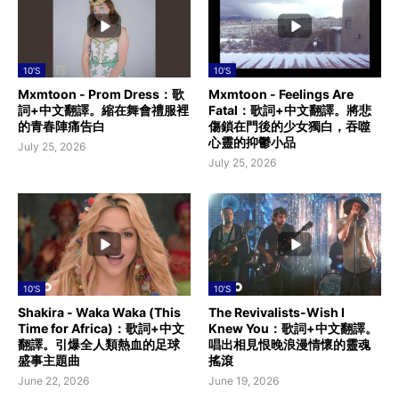
10'S
10'S
Mxmtoon - Prom Dress：歌
Mxmtoon - Feelings Are
詞+中文翻譯。縮在舞會禮服裡
Fatal：歌詞+中文翻譯。將悲
的青春陣痛告白
傷鎖在門後的少女獨白，吞噬
心靈的抑鬱小品
July 25, 2026
July 25, 2026
10'S
10'S
Shakira - Waka Waka (This
The Revivalists-Wish I
Time for Africa)：歌詞+中文
Knew You：歌詞+中文翻譯。
翻譯。引爆全人類熱血的足球
唱出相見恨晚浪漫情懷的靈魂
盛事主題曲
搖滾
June 22, 2026
June 19, 2026