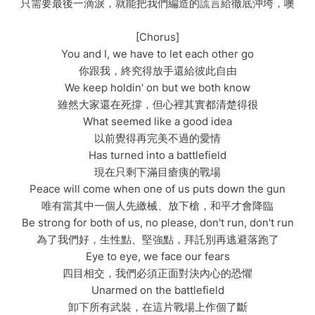
只需要最後一滴淚，就能把我們編造的謊言給徹底沖垮，噢
[Chorus]
You and I, we have to let each other go
你跟我，終究得放手還給彼此自由
We keep holdin' on but we both know
雖然大家還在死撐，但心裡其實都清楚得很
What seemed like a good idea
以前覺得再完美不過的愛情
Has turned into a battlefield
現在只剩下滿目瘡痍的戰場
Peace will come when one of us puts down the gun
唯有當其中一個人先繳械、放下槍，和平才會降臨
Be strong for both of us, no please, don't run, don't run
為了我們好，生性點、堅強點，拜託別再逃避落跑了
Eye to eye, we face our fears
四目相交，我們必須正面對決內心的恐懼
Unarmed on the battlefield
卸下所有武裝，在這片戰場上作個了斷