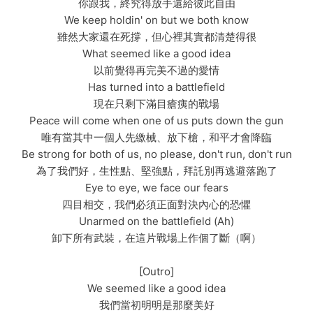
你跟我，終究得放手還給彼此自由
We keep holdin' on but we both know
雖然大家還在死撐，但心裡其實都清楚得很
What seemed like a good idea
以前覺得再完美不過的愛情
Has turned into a battlefield
現在只剩下滿目瘡痍的戰場
Peace will come when one of us puts down the gun
唯有當其中一個人先繳械、放下槍，和平才會降臨
Be strong for both of us, no please, don't run, don't run
為了我們好，生性點、堅強點，拜託別再逃避落跑了
Eye to eye, we face our fears
四目相交，我們必須正面對決內心的恐懼
Unarmed on the battlefield (Ah)
卸下所有武裝，在這片戰場上作個了斷（啊）
[Outro]
We seemed like a good idea
我們當初明明是那麼美好