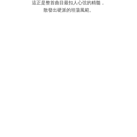
這正是整首曲目最扣人心弦的精髓，
散發出硬派的坦蕩風範。