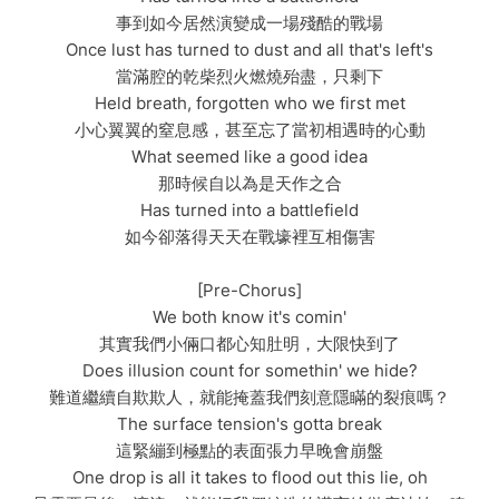
事到如今居然演變成一場殘酷的戰場
Once lust has turned to dust and all that's left's
當滿腔的乾柴烈火燃燒殆盡，只剩下
Held breath, forgotten who we first met
小心翼翼的窒息感，甚至忘了當初相遇時的心動
What seemed like a good idea
那時候自以為是天作之合
Has turned into a battlefield
如今卻落得天天在戰壕裡互相傷害
[Pre-Chorus]
We both know it's comin'
其實我們小倆口都心知肚明，大限快到了
Does illusion count for somethin' we hide?
難道繼續自欺欺人，就能掩蓋我們刻意隱瞞的裂痕嗎？
The surface tension's gotta break
這緊繃到極點的表面張力早晚會崩盤
One drop is all it takes to flood out this lie, oh