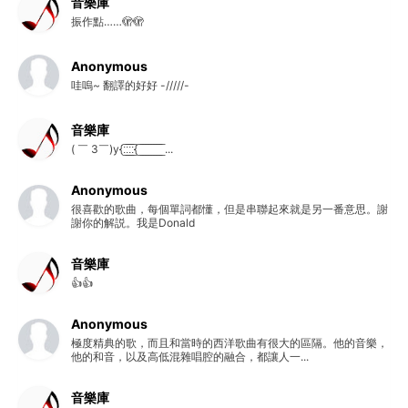
音樂庫
振作點……🫣🫣
Anonymous
哇嗚~ 翻譯的好好 -/////-
音樂庫
( ￣ 3￣)y{:̲̅:̲̅:̲̅:̲̅{ ̲̅ ̲̅ ̲̅ ̲̅ ̲̅ ̲̅ ̲̅ ̲̅ ̲̅ ...
Anonymous
很喜歡的歌曲，每個單詞都懂，但是串聯起來就是另一番意思。謝
謝你的解説。我是Donald
音樂庫
👍👍
Anonymous
極度精典的歌，而且和當時的西洋歌曲有很大的區隔。他的音樂，
他的和音，以及高低混雜唱腔的融合，都讓人一...
音樂庫