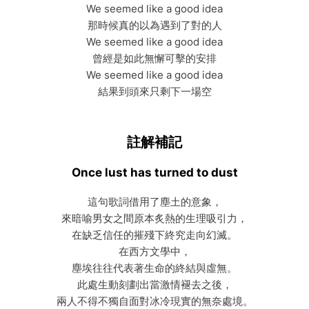
We seemed like a good idea
那時候真的以為遇到了對的人
We seemed like a good idea
曾經是如此無懈可擊的安排
We seemed like a good idea
結果到頭來只剩下一場空
註解補記
Once lust has turned to dust
這句歌詞借用了塵土的意象，
來暗喻男女之間原本炙熱的生理吸引力，
在缺乏信任的摧殘下終究走向幻滅。
在西方文學中，
塵埃往往代表著生命的終結與虛無。
此處生動刻劃出當激情褪去之後，
兩人不得不獨自面對冰冷現實的無奈處境。