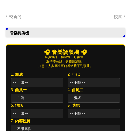
較新的
較舊
音樂調製機
🎧 音樂調製機 🎧
至少選擇一種屬性，可複選。
混搭雙曲風，尋找新滋味！
注意：太多屬性可能導致找不到歌曲。
1. 組成
2. 年代
3. 曲風一
4. 曲風二
5. 情緒
6. 功能
7. 內容性質