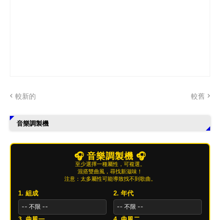
較新的
較舊
音樂調製機
🎧 音樂調製機 🎧
至少選擇一種屬性，可複選。
混搭雙曲風，尋找新滋味！
注意：太多屬性可能導致找不到歌曲。
1. 組成
2. 年代
3. 曲風一
4. 曲風二