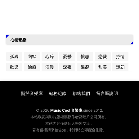
心情點播
孤獨
幽默
心碎
憂鬱
憤怒
戀愛
抒情
歡樂
治癒
浪漫
深夜
溫馨
甜美
迷幻
關於音樂庫
站務紀錄
聯絡我們
留言區說明
© 2026
Music Cool 音樂庫
.since 2012.
本站歌詞與影片版權屬原作者及唱片公司所有。
本站內容僅供個人學習交流，
若有侵權請來信告知，我們將立即配合刪除。