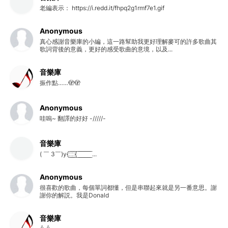
老編表示： https://i.redd.it/fhpq2g1rmf7e1.gif
Anonymous
真心感謝音樂庫的小編，這一路幫助我更好理解麥可的許多歌曲其
歌詞背後的意義，更好的感受歌曲的意境，以及...
音樂庫
振作點……🫣🫣
Anonymous
哇嗚~ 翻譯的好好 -/////-
音樂庫
( ￣ 3￣)y{:̲̅:̲̅:̲̅:̲̅{ ̲̅ ̲̅ ̲̅ ̲̅ ̲̅ ̲̅ ̲̅ ̲̅ ̲̅ ...
Anonymous
很喜歡的歌曲，每個單詞都懂，但是串聯起來就是另一番意思。謝
謝你的解説。我是Donald
音樂庫