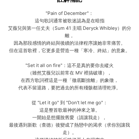
"Pain of December"：
這句歌詞通常被歌迷認為是在暗指
艾薇兒與第一任丈夫（Sum 41 主唱 Deryck Whibley）的分
離，
因為那段感情的終結與後續的法律程序讓她非常痛苦。
但在這首歌裡，它更多是營造一種「寒冷、終結」的意象。
"Set it all on fire"：這不是真的要你去縱火
（雖然艾薇兒以前常在 MV 裡搞破壞），
在西方歌詞裡這是一種「徹底斷捨離」的象徵，
代表不留退路，要把過去的所有殘骸都清理乾淨。
從 "Let it go" 到 "Don't let me go"：
這是整首歌最神的神來之筆。
一開始是想擺脫舊愛（請讓我走），
最後遇到新歡（查德）後變成了熱戀中的渴求（求你別讓我
走）。