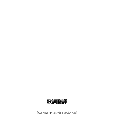
歌詞翻譯
[Verse 1: Avril Lavigne]