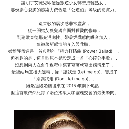
證明了艾薇兒即便從叛逆少女轉型成輕熟女，
那份撕心裂肺的感染力依舊是「公道伯」等級的硬實力。
這首歌的層次感非常豐富，
從一開始艾薇兒獨自面對舊愛的傷痛，
到副歌查德那充滿磁性、帶著煙燻感的嗓音加入，
象徵著新感情的介入與救贖。
媒體評價這是一首典型的「權力抒情曲 (Power Ballad)」，
但有趣的是，這首歌原本是設定成一首「心碎分手歌」，
沒想到兩人在創作過程中寫著寫著就寫出感情來了，
最後結局直接大逆轉，從「讓我走 (Let me go)」變成了
「別讓我走 (Don't let me go)」。
雖然這段婚姻後來在 2015 年劃下句點，
但這首歌依然紀錄了兩位搖滾大咖靈魂交會的最美瞬間。