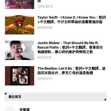
曲
3/04/2013
Taylor Swift - I Knew It, I Knew You：歌詞
+中文翻譯。牛仔女郎翠絲的溫馨重逢詩篇
6/06/2026
Justin Bieber - That Should Be Me ft.
Rascal Flatts：歌詞+中文翻譯。看著前任
無縫接軌，最心碎的嫉妒與悔恨之歌
9/21/2018
The Beatles-Let It Be：歌詞+中文翻譯。披
頭四末期名作，夢見亡母的溫柔救贖
2/05/2013
最近留言
音樂庫