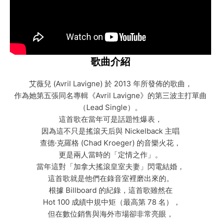
歌曲介紹
艾薇兒 (Avril Lavigne) 於 2013 年所發佈的歌曲，
作為她第五張同名專輯《Avril Lavigne》的第三波主打單曲
（Lead Single）。
這首歌在當年可是話題性爆表，
因為這不只是搖滾天后與 Nickelback 主唱
查德·克羅格 (Chad Kroeger) 的音樂火花，
更是兩人當時的「定情之作」。
當年這對「加拿大搖滾皇室夫妻」閃電結婚，
這首歌就是他們在錄音室裡磨出來的。
根據 Billboard 的紀錄，這首歌雖然在
Hot 100 成績中規中矩（最高第 78 名），
但在數位銷售與海外市場卻非常亮眼，