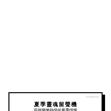
夏季靈魂留聲機
迎接慵懶熱情的夏季情愫