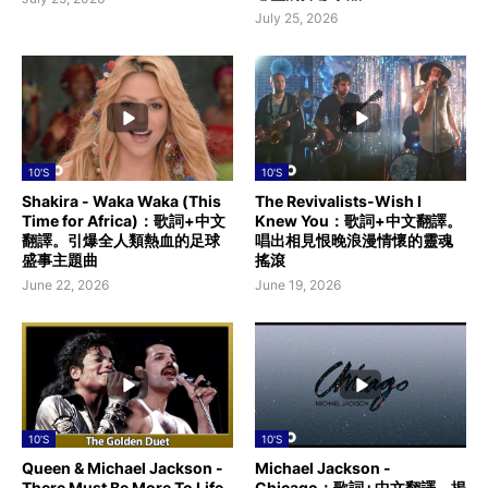
July 25, 2026
10'S
10'S
Shakira - Waka Waka (This
The Revivalists-Wish I
Time for Africa)：歌詞+中文
Knew You：歌詞+中文翻譯。
翻譯。引爆全人類熱血的足球
唱出相見恨晚浪漫情懷的靈魂
盛事主題曲
搖滾
June 22, 2026
June 19, 2026
10'S
10'S
Queen & Michael Jackson -
Michael Jackson -
There Must Be More To Life
Chicago：歌詞+中文翻譯。揭