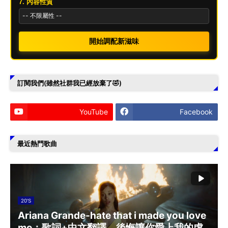
7. 內容性質
開始調配新滋味
訂閱我們(雖然社群我已經放棄了🤣)
YouTube
Facebook
最近熱門歌曲
20'S
Ariana Grande-hate that i made you love
me：歌詞+中文翻譯。後悔讓你愛上我的虛