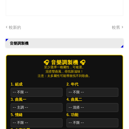
較新的
較舊
音樂調製機
🎧 音樂調製機 🎧
至少選擇一種屬性，可複選。
混搭雙曲風，尋找新滋味！
注意：太多屬性可能導致找不到歌曲。
1. 組成
2. 年代
3. 曲風一
4. 曲風二
5. 情緒
6. 功能