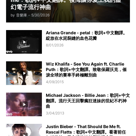
幻電子流行神曲
by
音樂庫
-
5/30/2026
Ariana Grande - petal：歌詞+中文翻譯。
綻放在水泥裂縫的血色花瓣
8/01/2026
Wiz Khalifa - See You Again ft. Charlie
Puth：歌詞+中文翻譯。致敬保羅沃克，催
淚全球的賽車手終極離別曲
4/09/2015
Michael Jackson - Billie Jean：歌詞+中文
翻譯。流行天王回擊瘋狂迷妹的世紀不朽神
曲
3/04/2013
Justin Bieber - That Should Be Me ft.
Rascal Flatts：歌詞+中文翻譯。看著前任