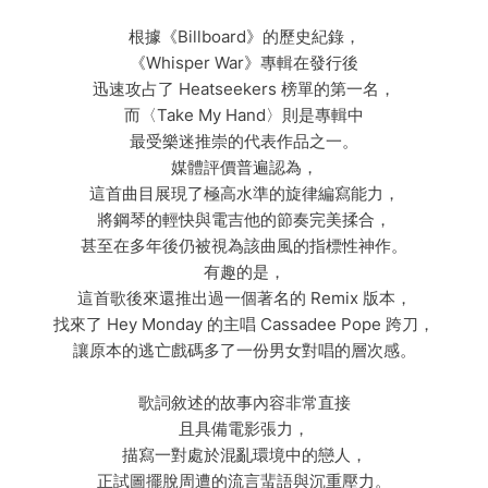
根據《Billboard》的歷史紀錄，
《Whisper War》專輯在發行後
迅速攻占了 Heatseekers 榜單的第一名，
而〈Take My Hand〉則是專輯中
最受樂迷推崇的代表作品之一。
媒體評價普遍認為，
這首曲目展現了極高水準的旋律編寫能力，
將鋼琴的輕快與電吉他的節奏完美揉合，
甚至在多年後仍被視為該曲風的指標性神作。
有趣的是，
這首歌後來還推出過一個著名的 Remix 版本，
找來了 Hey Monday 的主唱 Cassadee Pope 跨刀，
讓原本的逃亡戲碼多了一份男女對唱的層次感。
歌詞敘述的故事內容非常直接
且具備電影張力，
描寫一對處於混亂環境中的戀人，
正試圖擺脫周遭的流言蜚語與沉重壓力。