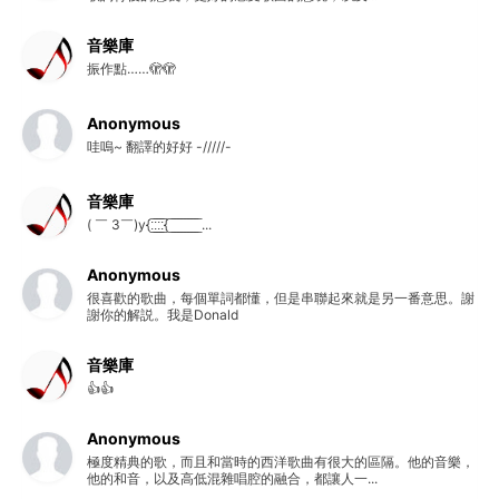
音樂庫
振作點……🫣🫣
Anonymous
哇嗚~ 翻譯的好好 -/////-
音樂庫
( ￣ 3￣)y{:̲̅:̲̅:̲̅:̲̅{ ̲̅ ̲̅ ̲̅ ̲̅ ̲̅ ̲̅ ̲̅ ̲̅ ̲̅ ...
Anonymous
很喜歡的歌曲，每個單詞都懂，但是串聯起來就是另一番意思。謝
謝你的解説。我是Donald
音樂庫
👍👍
Anonymous
極度精典的歌，而且和當時的西洋歌曲有很大的區隔。他的音樂，
他的和音，以及高低混雜唱腔的融合，都讓人一...