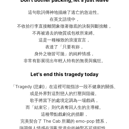
這句歌詞傳神地描繪了逃亡的急迫性。
在英文語境中，
不收拾行李直接離開象徵著徹底的決裂與斷捨離，
不再被過去的物質或包袱所束縛。
這是一種極致的浪漫宣言，
表達了「只要有妳，
身外之物皆可拋」的純粹情感，
非常有影展現出年輕人特有的無畏與瘋狂。
Let's end this tragedy today
「Tragedy (悲劇)」在這裡可能指涉一段不健康的關係、
或是外界對這對戀人的打壓與阻礙。
歌手將當下的處境定調為一場戲碼，
而「結束它」則代表奪回人生的主導權。
這種帶點戲劇化的措辭，
完美契合了 The Cab 所屬的 emo-pop 體系，
強調個人情感在混亂世道中的神聖不可侵犯性。