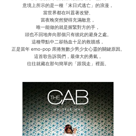
意境上所示的是一種「末日式逃亡」的浪漫，
當世界都在叫囂著改變、
當夜晚突然變得充滿敵意，
唯一能做的就是握緊對方的手，
頭也不回地奔向那個只有彼此的避身之處。
這種帶點中二卻熱血十足的救贖感，
正是當年 emo-pop 席捲無數少男少女心靈的關鍵原因。
這首歌告訴我們，最偉大的勇氣，
往往就藏在那句簡單的「跟我走」裡面。