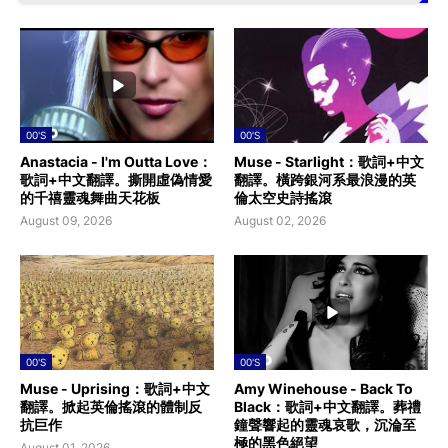
00'S
00'S
Anastacia - I'm Outta Love：
Muse - Starlight：歌詞+中文
歌詞+中文翻譯。撕開虛偽情愛
翻譯。橫跨銀河系最浪漫的英
的千禧靈魂舞曲天花板
倫太空史詩搖滾
August 09, 2026
August 02, 2026
00'S
00'S
Muse - Uprising：歌詞+中文
Amy Winehouse - Back To
翻譯。掀起英倫搖滾的體制反
Black：歌詞+中文翻譯。葬禮
抗巨作
鐘聲響起的靈魂哀歌，沉淪至
極的黑色絕望
August 01, 2026