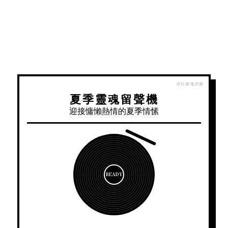
夏季靈魂留聲機
迎接慵懶熱情的夏季情愫
READY