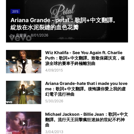
20'S
Ariana Grande - petal：歌詞+中文翻譯。
綻放在水泥裂縫的血色花瓣
by
音樂庫
-
8/01/2026
Wiz Khalifa - See You Again ft. Charlie
Puth：歌詞+中文翻譯。致敬保羅沃克，催
淚全球的賽車手終極離別曲
4/09/2015
Ariana Grande-hate that i made you love
me：歌詞+中文翻譯。後悔讓你愛上我的虛
幻電子流行神曲
5/30/2026
Michael Jackson - Billie Jean：歌詞+中文
翻譯。流行天王回擊瘋狂迷妹的世紀不朽神
曲
3/04/2013