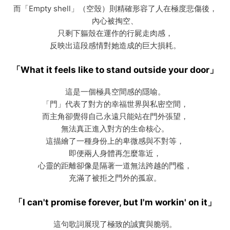
而「Empty shell」（空殼）則精確形容了人在極度悲傷後，
內心被掏空、
只剩下軀殼在運作的行屍走肉感，
反映出這段感情對她造成的巨大損耗。
「What it feels like to stand outside your door」
這是一個極具空間感的隱喻。
「門」代表了對方的幸福世界與私密空間，
而主角卻覺得自己永遠只能站在門外張望，
無法真正進入對方的生命核心。
這描繪了一種身份上的卑微感與不對等，
即便兩人身體再怎麼靠近，
心靈的距離卻像是隔著一道無法跨越的門檻，
充滿了被拒之門外的孤寂。
「I can't promise forever, but I'm workin' on it」
這句歌詞展現了極致的誠實與脆弱。