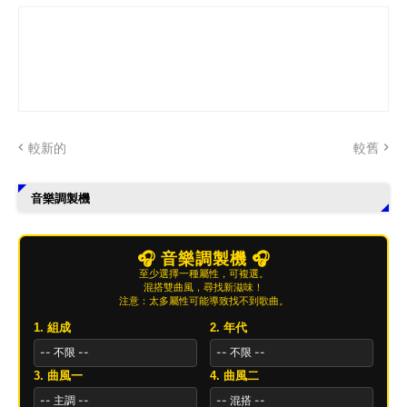
較新的
較舊
音樂調製機
🎧 音樂調製機 🎧
至少選擇一種屬性，可複選。
混搭雙曲風，尋找新滋味！
注意：太多屬性可能導致找不到歌曲。
1. 組成
2. 年代
3. 曲風一
4. 曲風二