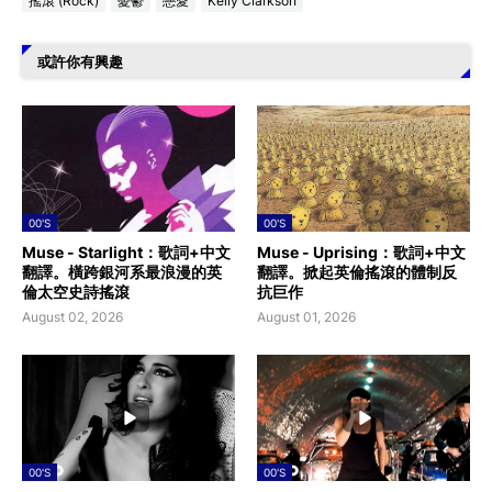
搖滾 (Rock)
憂鬱
戀愛
Kelly Clarkson
或許你有興趣
00'S
00'S
Muse - Starlight：歌詞+中文
Muse - Uprising：歌詞+中文
翻譯。橫跨銀河系最浪漫的英
翻譯。掀起英倫搖滾的體制反
倫太空史詩搖滾
抗巨作
August 02, 2026
August 01, 2026
00'S
00'S