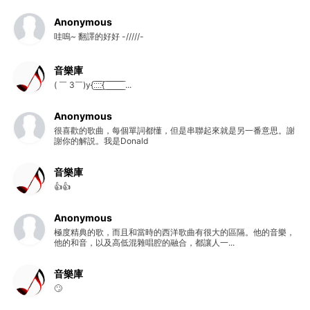
Anonymous
哇嗚~ 翻譯的好好 -/////-
音樂庫
( ￣ 3￣)y{:̲̅:̲̅:̲̅:̲̅{ ̲̅ ̲̅ ̲̅ ̲̅ ̲̅ ̲̅ ̲̅ ̲̅ ̲̅ ...
Anonymous
很喜歡的歌曲，每個單詞都懂，但是串聯起來就是另一番意思。謝
謝你的解説。我是Donald
音樂庫
👍👍
Anonymous
極度精典的歌，而且和當時的西洋歌曲有很大的區隔。他的音樂，
他的和音，以及高低混雜唱腔的融合，都讓人一...
音樂庫
🙄