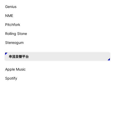
Genius
NME
Pitchfork
Rolling Stone
Stereogum
串流音樂平台
Apple Music
Spotify