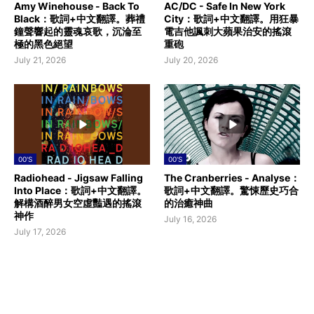
Amy Winehouse - Back To
AC/DC - Safe In New York
Black：歌詞+中文翻譯。葬禮
City：歌詞+中文翻譯。用狂暴
鐘聲響起的靈魂哀歌，沉淪至
電吉他諷刺大蘋果治安的搖滾
極的黑色絕望
重砲
July 21, 2026
July 20, 2026
00'S
00'S
Radiohead - Jigsaw Falling
The Cranberries - Analyse：
Into Place：歌詞+中文翻譯。
歌詞+中文翻譯。驚悚歷史巧合
解構酒醉男女空虛豔遇的搖滾
的治癒神曲
神作
July 16, 2026
July 17, 2026