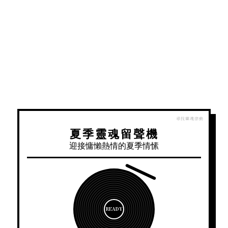
夏季靈魂留聲機
迎接慵懶熱情的夏季情愫
READY