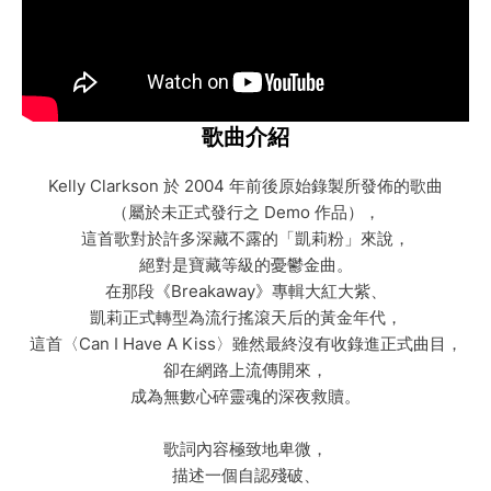
歌曲介紹
Kelly Clarkson 於 2004 年前後原始錄製所發佈的歌曲
（屬於未正式發行之 Demo 作品），
這首歌對於許多深藏不露的「凱莉粉」來說，
絕對是寶藏等級的憂鬱金曲。
在那段《Breakaway》專輯大紅大紫、
凱莉正式轉型為流行搖滾天后的黃金年代，
這首〈Can I Have A Kiss〉雖然最終沒有收錄進正式曲目，
卻在網路上流傳開來，
成為無數心碎靈魂的深夜救贖。
歌詞內容極致地卑微，
描述一個自認殘破、