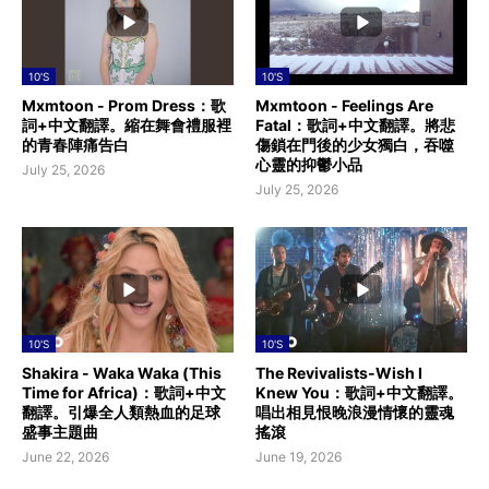
10'S
10'S
Mxmtoon - Prom Dress：歌
Mxmtoon - Feelings Are
詞+中文翻譯。縮在舞會禮服裡
Fatal：歌詞+中文翻譯。將悲
的青春陣痛告白
傷鎖在門後的少女獨白，吞噬
心靈的抑鬱小品
July 25, 2026
July 25, 2026
10'S
10'S
Shakira - Waka Waka (This
The Revivalists-Wish I
Time for Africa)：歌詞+中文
Knew You：歌詞+中文翻譯。
翻譯。引爆全人類熱血的足球
唱出相見恨晚浪漫情懷的靈魂
盛事主題曲
搖滾
June 22, 2026
June 19, 2026