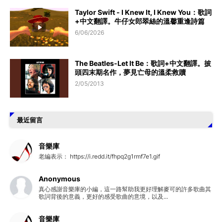
Taylor Swift - I Knew It, I Knew You：歌詞
+中文翻譯。牛仔女郎翠絲的溫馨重逢詩篇
6/06/2026
The Beatles-Let It Be：歌詞+中文翻譯。披
頭四末期名作，夢見亡母的溫柔救贖
2/05/2013
最近留言
音樂庫
老編表示： https://i.redd.it/fhpq2g1rmf7e1.gif
Anonymous
真心感謝音樂庫的小編，這一路幫助我更好理解麥可的許多歌曲其
歌詞背後的意義，更好的感受歌曲的意境，以及...
音樂庫