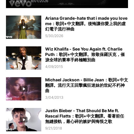
by
音樂庫
-
8/01/2026
Ariana Grande-hate that i made you love
me：歌詞+中文翻譯。後悔讓你愛上我的虛
幻電子流行神曲
5/30/2026
Wiz Khalifa - See You Again ft. Charlie
Puth：歌詞+中文翻譯。致敬保羅沃克，催
淚全球的賽車手終極離別曲
4/09/2015
Michael Jackson - Billie Jean：歌詞+中文
翻譯。流行天王回擊瘋狂迷妹的世紀不朽神
曲
3/04/2013
Justin Bieber - That Should Be Me ft.
Rascal Flatts：歌詞+中文翻譯。看著前任
無縫接軌，最心碎的嫉妒與悔恨之歌
9/21/2018