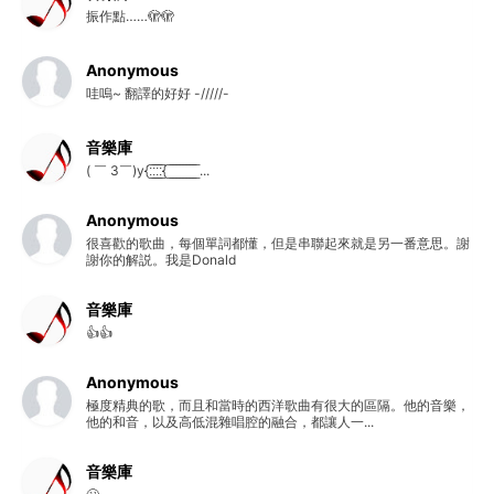
振作點……🫣🫣
Anonymous
哇嗚~ 翻譯的好好 -/////-
音樂庫
( ￣ 3￣)y{:̲̅:̲̅:̲̅:̲̅{ ̲̅ ̲̅ ̲̅ ̲̅ ̲̅ ̲̅ ̲̅ ̲̅ ̲̅ ...
Anonymous
很喜歡的歌曲，每個單詞都懂，但是串聯起來就是另一番意思。謝
謝你的解説。我是Donald
音樂庫
👍👍
Anonymous
極度精典的歌，而且和當時的西洋歌曲有很大的區隔。他的音樂，
他的和音，以及高低混雜唱腔的融合，都讓人一...
音樂庫