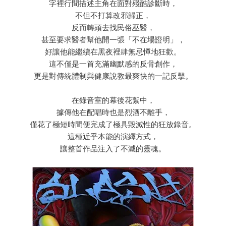
字裡行間描述主角在面對殘酷診斷時，
不但不打算改邪歸正，
反而轉頭去找民俗巫醫，
甚至要求醫者幫他開一張「不在場證明」，
好讓他能繼續在黑夜裡肆無忌憚地狂歡。
這不僅是一首充滿幽默感的反骨創作，
更是對傳統體制與健康說教最爽快的一記反擊。
在錄音室的幕後花絮中，
據傳他在配唱時也是烈酒不離手，
僅花了極短時間便完成了極具毀滅性的狂放錄音。
這種近乎本能的演繹方式，
讓整首作品注入了不滅的靈魂。