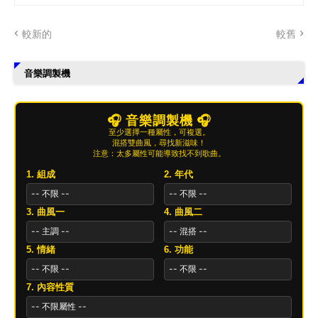
較新的
較舊
音樂調製機
🎧 音樂調製機 🎧
至少選擇一種屬性，可複選。
混搭雙曲風，尋找新滋味！
注意：太多屬性可能導致找不到歌曲。
1. 組成
2. 年代
3. 曲風一
4. 曲風二
5. 情緒
6. 功能
7. 內容性質