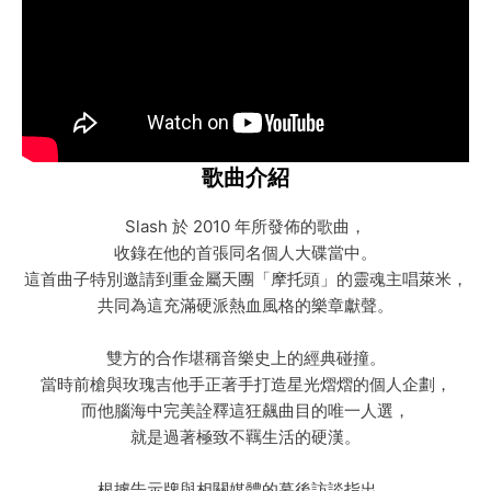
歌曲介紹
Slash 於 2010 年所發佈的歌曲，
收錄在他的首張同名個人大碟當中。
這首曲子特別邀請到重金屬天團「摩托頭」的靈魂主唱萊米，
共同為這充滿硬派熱血風格的樂章獻聲。
雙方的合作堪稱音樂史上的經典碰撞。
當時前槍與玫瑰吉他手正著手打造星光熠熠的個人企劃，
而他腦海中完美詮釋這狂飆曲目的唯一人選，
就是過著極致不羈生活的硬漢。
根據告示牌與相關媒體的幕後訪談指出，