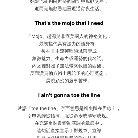
好讓他能夠向世俗的關切與規勸交差，
進而毫無顧忌地重返通宵夜生活。
That's the mojo that I need
「Mojo」起源於非裔美國人的神祕文化，
最初指代具有法力的護身符，
後在非主流彈唱領域演變成
象徵魅力、生命力或運勢的代名詞。
內文裡對照了無法帶來救贖的西醫，
反而讚賞偏方術士所給予的心理寬慰，
展現頑劣的處事哲學。
I ain't gonna toe the line
片語「toe the line」字面意思是腳尖踩在界線上，
引申為聽從指揮、服從命令或墨守成規。
在充滿重裝反體制基調的章節中，
這句話直接宣示了對規章、宣導
以及社會既定規範的強烈抗拒，