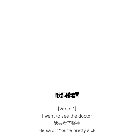
歌詞翻譯
[Verse 1]
I went to see the doctor
我去看了醫生
He said, "You're pretty sick