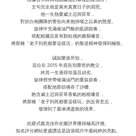
文句完全就是萊米真實日子的寫照。
他一生熱愛威士忌與菸草，
對於白袍團隊的警告向來抱持嗤之以鼻的態度。
旋律中充滿催油門般的藍調節奏，
搭配粗礪且富有顆粒感的撕裂嗓音，
將那種「老子到死都要這樣活」的叛逆精神發揮到極致。
誠如樂迷所知，
這位在 2015 年底告別塵世的教父，
終其一生過得坦蕩且頑劣。
旋律裡夾帶催滿油門的重裝節奏，
搭配他那彷彿吞了沙礫、
飽含威士忌與菸草香氣的粗糙嗓音，
將那種「老子到死都要這樣玩」的反骨意志，
發揮到了最淋漓盡致的境界。
此硬式龐克佳作在樂評界獲得極高評價。
知名評分網站更盛讚這是該張唱片中最純粹的亮點。