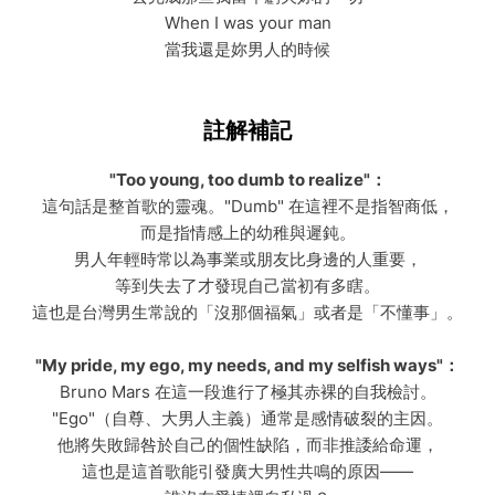
When I was your man
當我還是妳男人的時候
註解補記
"Too young, too dumb to realize"：
這句話是整首歌的靈魂。"Dumb" 在這裡不是指智商低，
而是指情感上的幼稚與遲鈍。
男人年輕時常以為事業或朋友比身邊的人重要，
等到失去了才發現自己當初有多瞎。
這也是台灣男生常說的「沒那個福氣」或者是「不懂事」。
"My pride, my ego, my needs, and my selfish ways"：
Bruno Mars 在這一段進行了極其赤裸的自我檢討。
"Ego"（自尊、大男人主義）通常是感情破裂的主因。
他將失敗歸咎於自己的個性缺陷，而非推諉給命運，
這也是這首歌能引發廣大男性共鳴的原因——