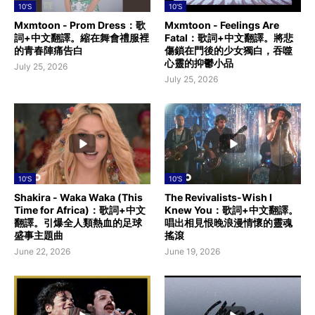
10'S
10'S
Mxmtoon - Prom Dress：歌
Mxmtoon - Feelings Are
詞+中文翻譯。縮在舞會禮服裡
Fatal：歌詞+中文翻譯。將悲
的青春陣痛告白
傷鎖在門後的少女獨白，吞噬
心靈的抑鬱小品
July 25, 2026
July 25, 2026
10'S
10'S
Shakira - Waka Waka (This
The Revivalists-Wish I
Time for Africa)：歌詞+中文
Knew You：歌詞+中文翻譯。
翻譯。引爆全人類熱血的足球
唱出相見恨晚浪漫情懷的靈魂
盛事主題曲
搖滾
June 22, 2026
June 19, 2026