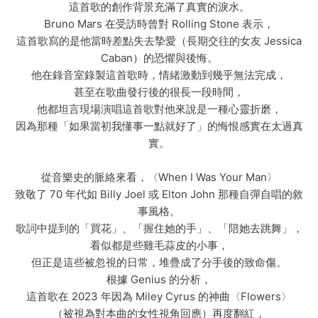
這首歌的創作背景充滿了真實的淚水。
Bruno Mars 在受訪時曾對 Rolling Stone 表示，
這首歌寫的是他當時差點失去摯愛（長期交往的女友 Jessica
Caban）的恐懼與後悔。
他在錄音室錄製這首歌時，情緒激動到幾乎無法完成，
甚至在歌曲發行後的很長一段時間，
他都坦言現場演唱這首歌對他來說是一種心靈折磨，
因為那種「如果當初我懂事一點就好了」的悔恨感實在太過真
實。
從音樂史的脈絡來看，〈When I Was Your Man〉
致敬了 70 年代如 Billy Joel 或 Elton John 那種自彈自唱的敘
事風格。
歌詞中提到的「買花」、「握住她的手」、「陪她去跳舞」，
看似都是些雞毛蒜皮的小事，
但正是這些被忽視的日常，堆疊成了分手後的致命傷。
根據 Genius 的分析，
這首歌在 2023 年因為 Miley Cyrus 的神曲〈Flowers〉
（被視為對本曲的女性視角回應）再度翻紅，