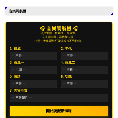
音樂調製機
🎧 音樂調製機 🎧
至少選擇一種屬性，可複選。
混搭雙曲風，尋找新滋味！
注意：太多屬性可能導致找不到歌曲。
1. 組成
2. 年代
3. 曲風一
4. 曲風二
5. 情緒
6. 功能
7. 內容性質
開始調配新滋味