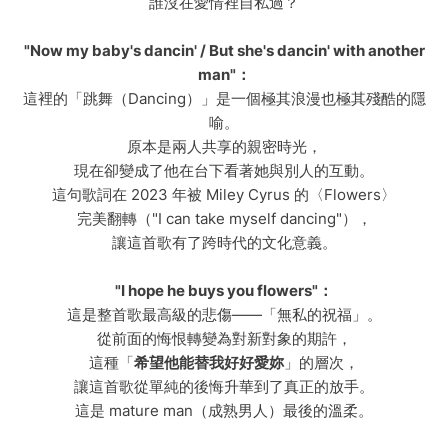
誰沒在愛情裡自私過？
"Now my baby's dancin' / But she's dancin' with another
man"：
這裡的「跳舞（Dancing）」是一個極其浪漫也極其殘酷的隱
喻。
原本是兩人共享的親密時光，
現在卻變成了他在台下看著她與別人的互動。
這句歌詞在 2023 年被 Miley Cyrus 的〈Flowers〉
完美翻轉（"I can take myself dancing"），
讓這首歌有了跨時代的文化意義。
"I hope he buys you flowers"：
這是整首歌最高級的悲傷——「無私的祝福」。
從前面的悔恨轉變為對新對象的期許，
這種「
希望他能替我好好愛妳
」的層次，
讓這首歌從單純的後悔升華到了真正的放手。
這是 mature man（成熟男人）最後的溫柔。