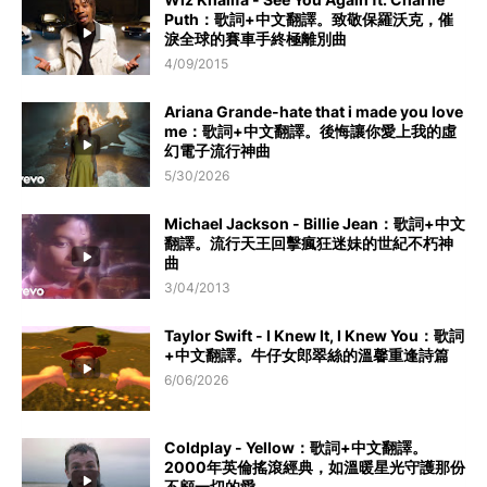
Puth：歌詞+中文翻譯。致敬保羅沃克，催
淚全球的賽車手終極離別曲
4/09/2015
Ariana Grande-hate that i made you love
me：歌詞+中文翻譯。後悔讓你愛上我的虛
幻電子流行神曲
5/30/2026
Michael Jackson - Billie Jean：歌詞+中文
翻譯。流行天王回擊瘋狂迷妹的世紀不朽神
曲
3/04/2013
Taylor Swift - I Knew It, I Knew You：歌詞
+中文翻譯。牛仔女郎翠絲的溫馨重逢詩篇
6/06/2026
Coldplay - Yellow：歌詞+中文翻譯。
2000年英倫搖滾經典，如溫暖星光守護那份
不顧一切的愛