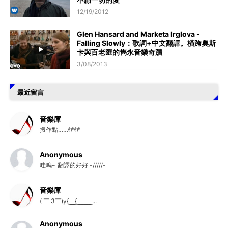
12/19/2012
Glen Hansard and Marketa Irglova -
Falling Slowly：歌詞+中文翻譯。橫跨奧斯
卡與百老匯的雋永音樂奇蹟
3/08/2013
最近留言
音樂庫
振作點……🫣🫣
Anonymous
哇嗚~ 翻譯的好好 -/////-
音樂庫
( ￣ 3￣)y{:̲̅:̲̅:̲̅:̲̅{ ̲̅ ̲̅ ̲̅ ̲̅ ̲̅ ̲̅ ̲̅ ̲̅ ̲̅ ...
Anonymous