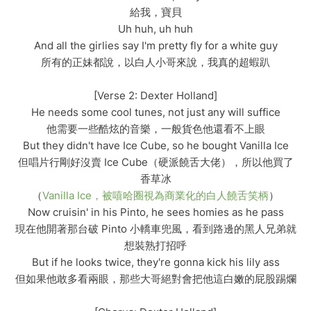
給我，寶貝
Uh huh, uh huh
And all the girlies say I'm pretty fly for a white guy
所有的正妹都說，以白人小哥來說，我真的超蝦趴
[Verse 2: Dexter Holland]
He needs some cool tunes, not just any will suffice
他需要一些酷炫的音樂，一般貨色他還看不上眼
But they didn't have Ice Cube, so he bought Vanilla Ice
但唱片行剛好沒賣 Ice Cube（硬派饒舌大佬），所以他買了
香草冰
（
Vanilla Ice，被嘻哈圈視為商業化的白人饒舌笑柄
）
Now cruisin' in his Pinto, he sees homies as he pass
現在他開著那台破 Pinto 小轎車兜風，看到路邊的黑人兄弟就
想裝熟打招呼
But if he looks twice, they're gonna kick his lily ass
但如果他敢多看兩眼，那些大哥絕對會把他這白嫩的屁股踢爛