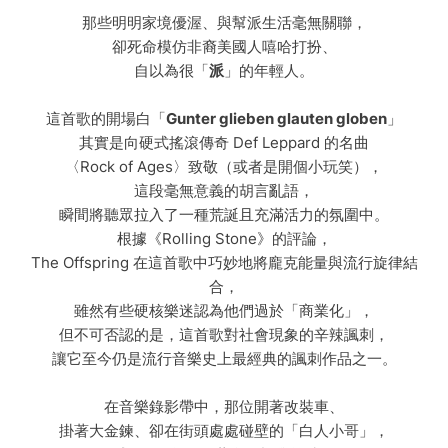
那些明明家境優渥、與幫派生活毫無關聯，
卻死命模仿非裔美國人嘻哈打扮、
自以為很「
派
」的年輕人。
這首歌的開場白「
Gunter glieben glauten globen
」
其實是向硬式搖滾傳奇 Def Leppard 的名曲
〈Rock of Ages〉致敬（或者是開個小玩笑），
這段毫無意義的胡言亂語，
瞬間將聽眾拉入了一種荒誕且充滿活力的氛圍中。
根據《Rolling Stone》的評論，
The Offspring 在這首歌中巧妙地將龐克能量與流行旋律結
合，
雖然有些硬核樂迷認為他們過於「商業化」，
但不可否認的是，這首歌對社會現象的辛辣諷刺，
讓它至今仍是流行音樂史上最經典的諷刺作品之一。
在音樂錄影帶中，那位開著改裝車、
掛著大金鍊、卻在街頭處處碰壁的「白人小哥」，