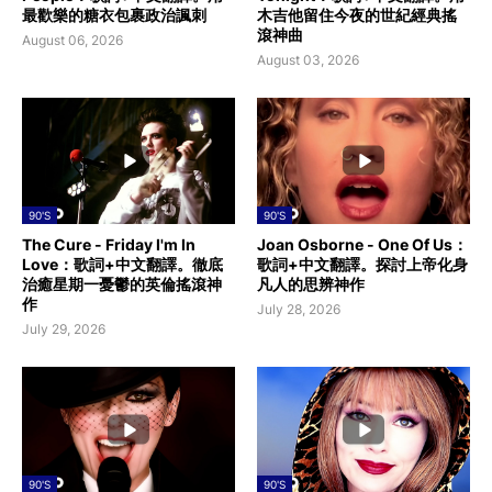
最歡樂的糖衣包裹政治諷刺
木吉他留住今夜的世紀經典搖
滾神曲
August 06, 2026
August 03, 2026
90'S
90'S
The Cure - Friday I'm In
Joan Osborne - One Of Us：
Love：歌詞+中文翻譯。徹底
歌詞+中文翻譯。探討上帝化身
治癒星期一憂鬱的英倫搖滾神
凡人的思辨神作
作
July 28, 2026
July 29, 2026
90'S
90'S