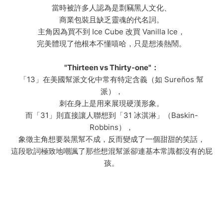
當時被許多人認為是剽竊黑人文化、
商業包裝且缺乏靈魂的代名詞。
主角因為買不到 Ice Cube 改買 Vanilla Ice，
完美體現了他根本不懂嘻哈，只是想湊熱鬧。
"Thirteen vs Thirty-one"：
「13」在美國幫派文化中常有特定含義（如 Sureños 幫
派），
刺在身上是用來展現硬漢形象。
而「31」則直接讓人聯想到「31 冰淇淋」（Baskin-
Robbins），
象徵主角想要裝黑幫不成，反而變成了一個甜甜的笑話，
這段歌詞極致地嘲諷了那些想混幫派卻連基本常識都沒有的屁
孩。