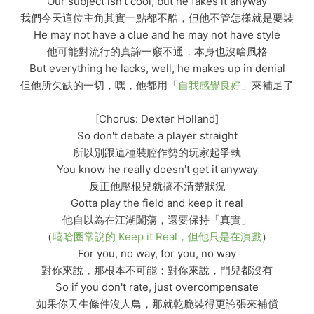
Our subject isn't cool, but he fakes it anyway
我們今天這位主角其實一點都不酷，但他不管怎樣就是要裝
He may not have a clue and he may not have style
他可能對流行的真諦一竅不通，本身也沒啥風格
But everything he lacks, well, he makes up in denial
但他所欠缺的一切，嘿，他都用「
自我感覺良好
」來補足了
[Chorus: Dexter Holland]
So don't debate a player straight
所以別跟這種裝腔作勢的玩家起爭執
You know he really doesn't get it anyway
反正他壓根兒就搞不清楚狀況
Gotta play the field and keep it real
他自以為在江湖闖蕩，還要保持「真實」
（
嘻哈圈常說的 Keep it Real，但他只是在演戲
）
For you, no way, for you, no way
對你來說，那根本不可能；對你來說，門兒都沒有
So if you don't rate, just overcompensate
如果你天生條件沒人鳥，那就乾脆裝得更誇張來補償