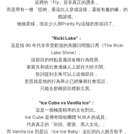
這裡的「Fly」並非真正的讚美，
而是帶有一種「哎喲，看這白人穿成這樣，還挺有趣的嘛」的
戲謔感。
物換星移，現在少人用Pretty fly這樣的形容詞了。
"Ricki Lake"：
這是指 90 年代非常受歡迎的美國日間脫口秀《The Ricki
Lake Show》。
該節目的特點是邀請各種行為怪異、
家庭失和或社會邊緣人上節目大吵大鬧。
歌詞提到主角可以上這個節目，
意思就是他的行為舉止已經像個社會笑話，
只能去那種節目標新立異。
"Ice Cube vs Vanilla Ice"：
這是一個極度精準的文化對比。
Ice Cube 是傳奇嘻哈團體 N.W.A 的成員，
代表真正的「街頭、硬派、黑人文化」。
而 Vanilla Ice 則是以〈Ice Ice Baby〉走紅的白人饒舌歌手，