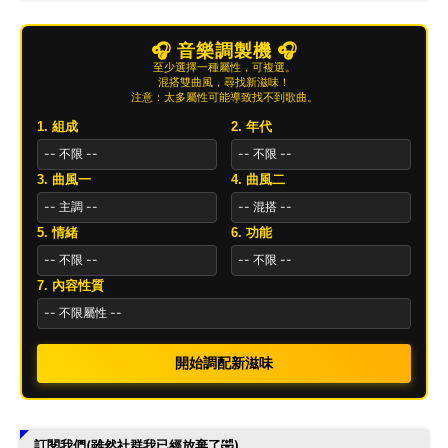
🎧 音樂調製機 🎧
至少選擇一種屬性，可複選。
混搭雙曲風，尋找新滋味！
注意：太多屬性可能導致找不到歌曲。
1. 組成
2. 年代
3. 曲風一
4. 曲風二
5. 情緒
6. 功能
7. 內容性質
開始調配新滋味
訂閱我們(雖然社群我已經放棄了🤣)