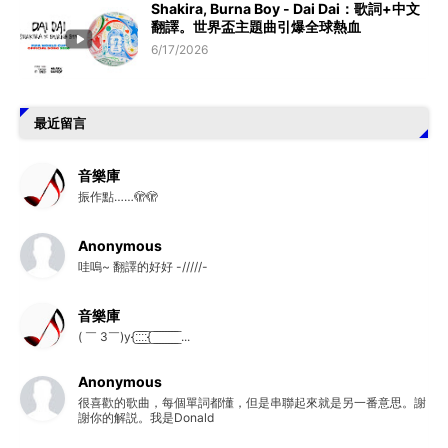
Shakira, Burna Boy - Dai Dai：歌詞+中文
翻譯。世界盃主題曲引爆全球熱血
6/17/2026
最近留言
音樂庫
振作點……🫣🫣
Anonymous
哇嗚~ 翻譯的好好 -/////-
音樂庫
( ￣ 3￣)y{:̲̅:̲̅:̲̅:̲̅{ ̲̅ ̲̅ ̲̅ ̲̅ ̲̅ ̲̅ ̲̅ ̲̅ ̲̅ ...
Anonymous
很喜歡的歌曲，每個單詞都懂，但是串聯起來就是另一番意思。謝
謝你的解説。我是Donald