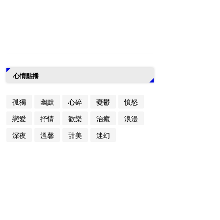
心情點播
孤獨
幽默
心碎
憂鬱
憤怒
戀愛
抒情
歡樂
治癒
浪漫
深夜
溫馨
甜美
迷幻