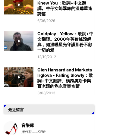
Knew You：歌詞+中文翻
譯。牛仔女郎翠絲的溫馨重逢
詩篇
6/06/2026
Coldplay - Yellow：歌詞+中
文翻譯。2000年英倫搖滾經
典，如溫暖星光守護那份不顧
一切的愛
12/19/2012
Glen Hansard and Marketa
Irglova - Falling Slowly：歌
詞+中文翻譯。橫跨奧斯卡與
百老匯的雋永音樂奇蹟
3/08/2013
最近留言
音樂庫
振作點……🫣🫣