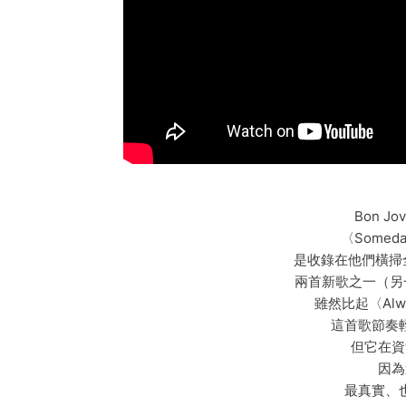
Bon J
〈Someday 
是收錄在他們橫掃全
兩首新歌之一（另一
雖然比起〈Al
這首歌節奏
但它在資
因為
最真實、