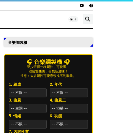
音樂調製機
🎧 音樂調製機 🎧
至少選擇一種屬性，可複選。
混搭雙曲風，尋找新滋味！
注意：太多屬性可能導致找不到歌曲。
1. 組成
2. 年代
3. 曲風一
4. 曲風二
5. 情緒
6. 功能
7. 內容性質