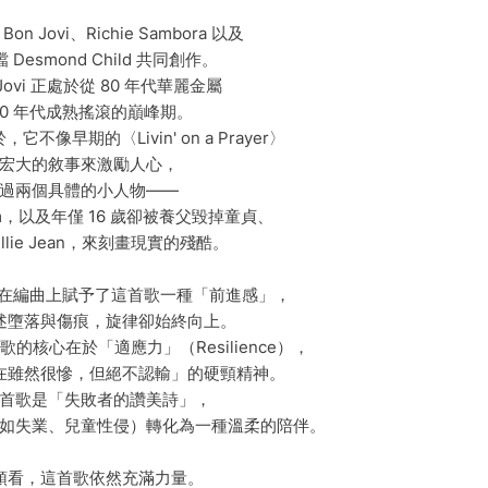
on Jovi、Richie Sambora 以及
Desmond Child 共同創作。
Jovi 正處於從 80 年代華麗金屬
90 年代成熟搖滾的巔峰期。
像早期的〈Livin' on a Prayer〉
宏大的敘事來激勵人心，
過兩個具體的小人物——
m，以及年僅 16 歲卻被養父毀掉童貞、
llie Jean，來刻畫現實的殘酷。
llins 在編曲上賦予了這首歌一種「前進感」，
述墮落與傷痕，旋律卻始終向上。
歌的核心在於「適應力」（Resilience），
在雖然很慘，但絕不認輸」的硬頸精神。
首歌是「失敗者的讚美詩」，
如失業、兒童性侵）轉化為一種溫柔的陪伴。
頭看，這首歌依然充滿力量。