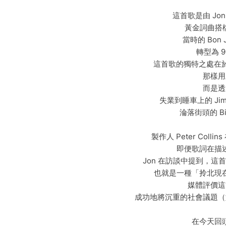
這首歌是由 Jon B
黃金詞曲搭檔 
當時的 Bon 
轉型為 
這首歌的獨特之處在於，它不
那樣用
而是透
失業到睡車上的 Ji
淪落街頭的 Bi
製作人 Peter Co
即便歌詞在描
Jon 在訪談中提到，這首
也就是一種「拎北現
媒體評價這
成功地將沉重的社會議題（
在今天回