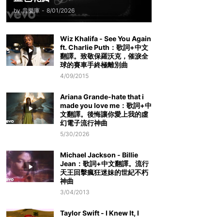
by
音樂庫
-
8/01/2026
Wiz Khalifa - See You Again
ft. Charlie Puth：歌詞+中文
翻譯。致敬保羅沃克，催淚全
球的賽車手終極離別曲
4/09/2015
Ariana Grande-hate that i
made you love me：歌詞+中
文翻譯。後悔讓你愛上我的虛
幻電子流行神曲
5/30/2026
Michael Jackson - Billie
Jean：歌詞+中文翻譯。流行
天王回擊瘋狂迷妹的世紀不朽
神曲
3/04/2013
Taylor Swift - I Knew It, I