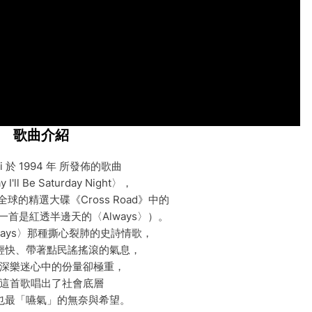
歌曲介紹
ovi 於 1994 年 所發佈的歌曲
I'll Be Saturday Night〉，
球的精選大碟《Cross Road》中的
首是紅透半邊天的〈Always〉）。
ways〉那種撕心裂肺的史詩情歌，
輕快、帶著點民謠搖滾的氣息，
深樂迷心中的份量卻極重，
這首歌唱出了社會底層
也最「嚥氣」的無奈與希望。