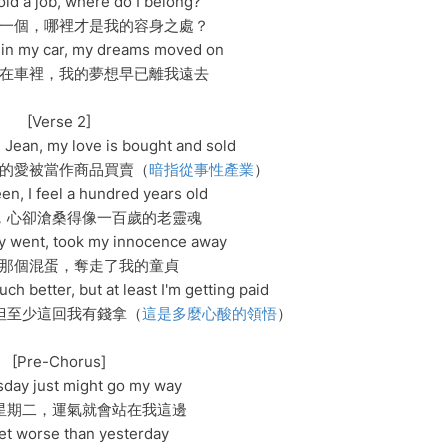
hold a job, where do I belong?
一個，哪裡才是我的容身之處？
 in my car, my dreams moved on
在車裡，我的夢想早已離我遠去
[Verse 2]
e Jean, my love is bought and sold
的愛被當作商品買賣（
暗指從事性產業
）
een, I feel a hundred years old
，心卻滄桑得像一百歲的老靈魂
y went, took my innocence away
那個混蛋，奪走了我的童貞
uch better, but at least I'm getting paid
但至少這回我有錢拿（
這是多麼心酸的領悟
）
[Pre-Chorus]
day just might go my way
星期二，運氣就會站在我這邊
get worse than yesterday