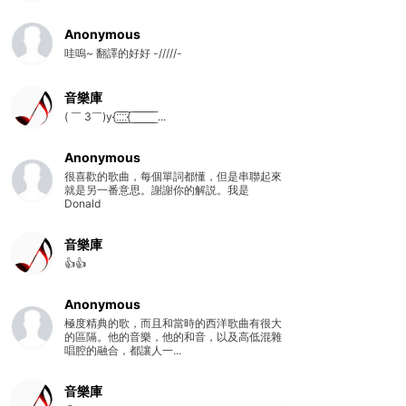
Anonymous
哇嗚~ 翻譯的好好 -/////-
音樂庫
( ￣ 3￣)y{:̲̅:̲̅:̲̅:̲̅{ ̲̅ ̲̅ ̲̅ ̲̅ ̲̅ ̲̅ ̲̅ ̲̅ ̲̅ ...
Anonymous
很喜歡的歌曲，每個單詞都懂，但是串聯起來
就是另一番意思。謝謝你的解説。我是
Donald
音樂庫
👍👍
Anonymous
極度精典的歌，而且和當時的西洋歌曲有很大
的區隔。他的音樂，他的和音，以及高低混雜
唱腔的融合，都讓人一...
音樂庫