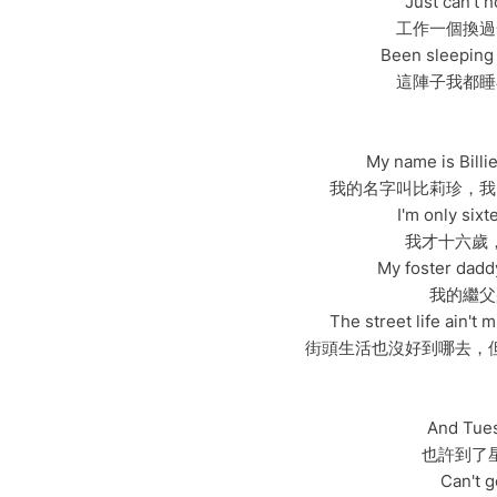
Just can't 
工作一個換過
Been sleeping
這陣子我都睡
My name is Billi
我的名字叫比莉珍，我
I'm only sixt
我才十六歲
My foster dadd
我的繼父
The street life ain't m
街頭生活也沒好到哪去，
And Tues
也許到了
Can't 