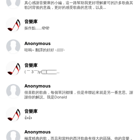
真心感謝音樂庫的小編，這一路幫助我更好理解麥可的許多歌曲其
歌詞背後的意義，更好的感受歌曲的意境，以及...
音樂庫
振作點……🫣🫣
Anonymous
哇嗚~ 翻譯的好好 -/////-
音樂庫
( ￣ 3￣)y{:̲̅:̲̅:̲̅:̲̅{ ̲̅ ̲̅ ̲̅ ̲̅ ̲̅ ̲̅ ̲̅ ̲̅ ̲̅ ...
Anonymous
很喜歡的歌曲，每個單詞都懂，但是串聯起來就是另一番意思。謝
謝你的解説。我是Donald
音樂庫
👍👍
Anonymous
極度精典的歌，而且和當時的西洋歌曲有很大的區隔。他的音樂，