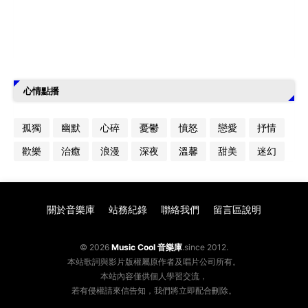
心情點播
孤獨
幽默
心碎
憂鬱
憤怒
戀愛
抒情
歡樂
治癒
浪漫
深夜
溫馨
甜美
迷幻
關於音樂庫
站務紀錄
聯絡我們
留言區說明
© 2026
Music Cool 音樂庫
.since 2012.
本站歌詞與影片版權屬原作者及唱片公司所有。
本站內容僅供個人學習交流，
若有侵權請來信告知，我們將立即配合刪除。