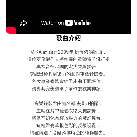
歌曲介紹
MIKA 於 西元2009年 所發佈的歌曲，
這位英倫唱作人將絢麗的歐陸電子流行樂
與福音合唱團的宏大聲線揉合，
交織出極具渲染力的派對重低音節奏。
各大專業媒體皆給予本曲正面評價，
讚譽其完美繼承了前作的歡樂神韻。
音樂錄影帶由知名導演操刀拍攝，
主唱在片中褪去衣物大膽熱舞，
將臥室幻化為釋放壓力的魔幻舞台。
這種帶有草根色彩的反叛視覺，
精確傳達了音樂跨越時空的純粹魔力。