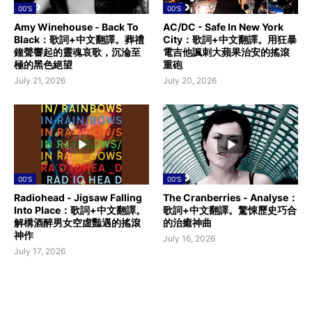
00'S
00'S
Amy Winehouse - Back To
AC/DC - Safe In New York
Black：歌詞+中文翻譯。葬禮
City：歌詞+中文翻譯。用狂暴
鐘聲響起的靈魂哀歌，沉淪至
電吉他諷刺大蘋果治安的搖滾
極的黑色絕望
重砲
July 21, 2026
July 20, 2026
00'S
00'S
Radiohead - Jigsaw Falling
The Cranberries - Analyse：
Into Place：歌詞+中文翻譯。
歌詞+中文翻譯。驚悚歷史巧合
解構酒醉男女空虛豔遇的搖滾
的治癒神曲
神作
July 16, 2026
July 17, 2026