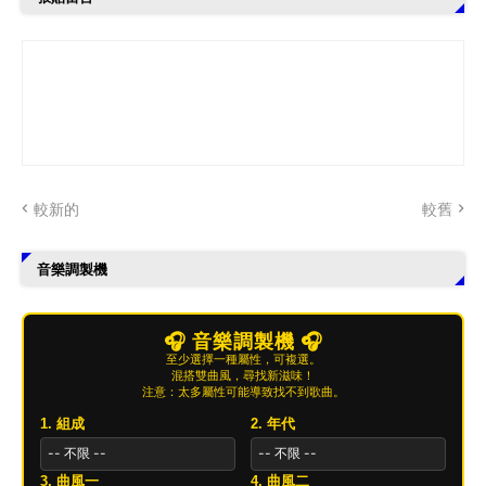
較新的
較舊
音樂調製機
🎧 音樂調製機 🎧
至少選擇一種屬性，可複選。
混搭雙曲風，尋找新滋味！
注意：太多屬性可能導致找不到歌曲。
1. 組成
2. 年代
3. 曲風一
4. 曲風二