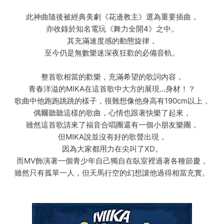
此神曲隨後被經典美劇《花邊教主》選為重要插曲，
亦收錄於知名電玩《舞力全開4》之中。
其充滿速度感的動態旋律，
至今仍是無數樂迷深夜狂歡的必備音軌。
整首歌相當的歡樂，充滿希望的歌詞內容，
青春洋溢的MIKA在這首歌中大方的展現...身材！？
歌曲中他跑跑跳跳的樣子，很難想像他身高有190cm以上，
偶爾聽聽這樣的歌曲，心情也跟著快樂了起來，
雖然這首歌請來了福音合唱團還有一個小朋友樂團，
但MIKA說並沒有好的歌聲出現，
因為大家都用力在尖叫了XD。
而MV飾演著一個青少年自己獨自在臥室裡過著各種節慶，
雖然只有孤單一人，但天馬行空的幻想讓他過得相當充實。