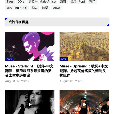
Tags
00's
男歌手 (Male Artist)
派對
流行 (Pop)
戰鬥
獨立 (Indie/Alt)
勵志
歡樂
MIKA
或許你有興趣
00'S
00'S
Muse - Starlight：歌詞+中文
Muse - Uprising：歌詞+中文
翻譯。橫跨銀河系最浪漫的英
翻譯。掀起英倫搖滾的體制反
倫太空史詩搖滾
抗巨作
August 02, 2026
August 01, 2026