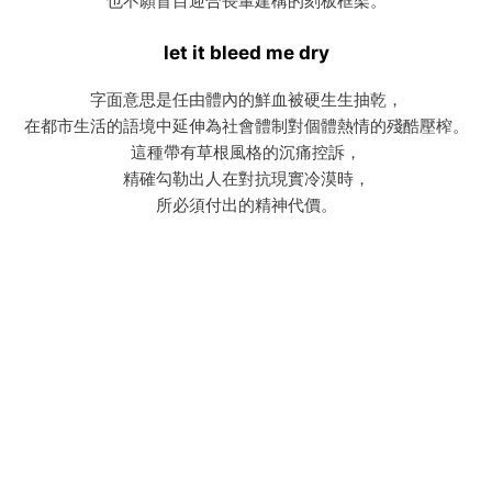
也不願盲目迎合長輩建構的刻板框架。
let it bleed me dry
字面意思是任由體內的鮮血被硬生生抽乾，
在都市生活的語境中延伸為社會體制對個體熱情的殘酷壓榨。
這種帶有草根風格的沉痛控訴，
精確勾勒出人在對抗現實冷漠時，
所必須付出的精神代價。