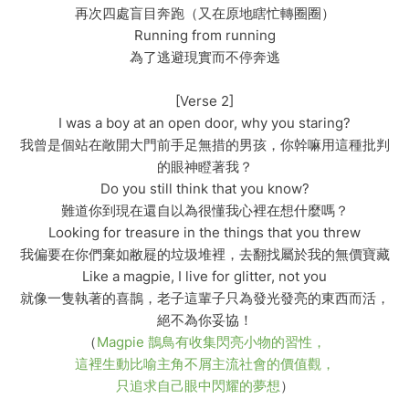
再次四處盲目奔跑（又在原地瞎忙轉圈圈）
Running from running
為了逃避現實而不停奔逃
[Verse 2]
I was a boy at an open door, why you staring?
我曾是個站在敞開大門前手足無措的男孩，你幹嘛用這種批判
的眼神瞪著我？
Do you still think that you know?
難道你到現在還自以為很懂我心裡在想什麼嗎？
Looking for treasure in the things that you threw
我偏要在你們棄如敝屣的垃圾堆裡，去翻找屬於我的無價寶藏
Like a magpie, I live for glitter, not you
就像一隻執著的喜鵲，老子這輩子只為發光發亮的東西而活，
絕不為你妥協！
（
Magpie 鵲鳥有收集閃亮小物的習性，
這裡生動比喻主角不屑主流社會的價值觀，
只追求自己眼中閃耀的夢想
）