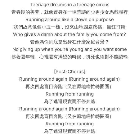
Teenage dreams in a teenage circus
青春期的美夢，就像置身在一場荒謬的少男少女馬戲團裡
Running around like a clown on purpose
我們故意像個小丑一樣，沒來由地四處瞎搞、瘋狂打轉
Who gives a damn about the family you come from?
管他媽你到底是出身在什麼家庭背景？
No giving up when you're young and you want some
趁著還年輕、心裡還有渴望的時候，拼死也絕對不能認輸
[Post-Chorus]
Running around again (Running around again)
再次四處盲目奔跑（又在原地瞎忙轉圈圈）
Running from running
為了逃避現實而不停奔逃
Running around again (Running around again)
再次四處盲目奔跑（又在原地瞎忙轉圈圈）
Running from running
為了逃避現實而不停奔逃