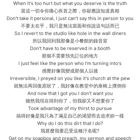
When it's too hurt but what you deserve is the truth
當這一切令你痛心疾首之際，你卻應該知道真相
Don't take it personal, I just can't say this in person to you
不要太在乎，我只是無法當面和你說這句話而已
So I revert to the studio like hole in the wall diners
所以我回到我那像是小餐館的錄音室
Don't have to be reserved in a booth
那個不需要預先訂位的地方
I just feel like the person who I'm turning into's
感覺好像我變成那個人以後
Irreversible, I preyed on you like it's church at the pew
就無法再回復原狀了，我好像在教堂中的座椅上撲倒你
And now that I got you I don't want you
雖然我現在得到你了，但我卻又不想要你了
Took advantage of my thirst to pursue
搞得好像是我只為了滿足自己的渴望而去追求妳一樣
Why do I do this dirt that I do?
我甚麼我要忍受這種汙名呢?
Get on my soapbox and preach, my sermon and speech