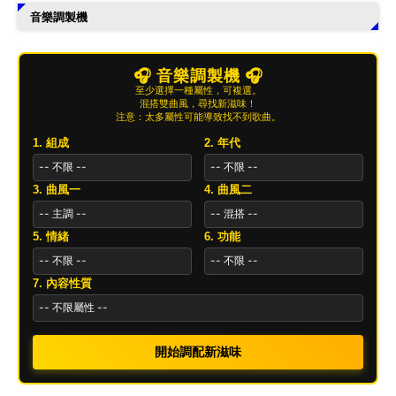
音樂調製機
🎧 音樂調製機 🎧
至少選擇一種屬性，可複選。
混搭雙曲風，尋找新滋味！
注意：太多屬性可能導致找不到歌曲。
1. 組成
2. 年代
3. 曲風一
4. 曲風二
5. 情緒
6. 功能
7. 內容性質
開始調配新滋味