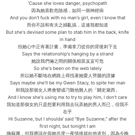
'Cause she loves danger, psychopath
因為她喜歡危險感，如同一個神經病
And you don't fuck with no man's girl, even I know that
而你不該和有夫之婦亂搞，這連我都知道
But she's devised some plan to stab him in the back, knife
in hand
但她心中正有著計畫，準備拿刀從你的背後刺下去
Says the relationship's hanging by a strand
她說我們倆之間的關係相當岌岌可危
So she's been on the web lately
所以她不斷地在網路上尋找著她愛人劈腿的證據
Says maybe she'll be my Gwen Stacy, to spite her man
和我說那個女人將會變成刁難他難人的「關史黛西」
And I know she's using me to try to play him, I don't care
我知道那個女的只是想要利用我去玩弄她的男人而已，但我不
在乎
Hi Suzanne, but I shoulda' said "Bye Suzanne," after the
first night, but tonight I am
嗨蘇珊，但我應該在與她共度一夜情後就向他道別，因為今晚