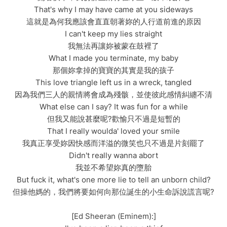
That's why I may have came at you sideways
這就是為何我應該會直直朝著妳的人行道前進的原因
I can't keep my lies straight
我無法再讓妳被蒙在鼓裡了
What I made you terminate, my baby
那個妳拿掉的寶寶的其實是我的孩子
This love triangle left us in a wreck, tangled
因為我們三人的親情將會成為殘骸，並使彼此感情糾纏不清
What else can I say? It was fun for a while
但我又能說甚麼呢?歡愉只不過是短暫的
That I really woulda' loved your smile
我真正享受妳因快感而洋溢的微笑也只不過是片刻罷了
Didn't really wanna abort
我並不希望妳真的墮胎
But fuck it, what's one more lie to tell an unborn child?
但操他媽的，我們將要如何向那位誕生的小生命訴說謊言呢?
[Ed Sheeran (Eminem):]