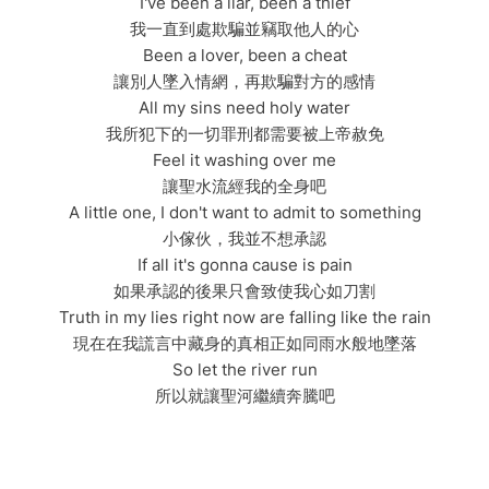
I've been a liar, been a thief
我一直到處欺騙並竊取他人的心
Been a lover, been a cheat
讓別人墜入情網，再欺騙對方的感情
All my sins need holy water
我所犯下的一切罪刑都需要被上帝赦免
Feel it washing over me
讓聖水流經我的全身吧
A little one, I don't want to admit to something
小傢伙，我並不想承認
If all it's gonna cause is pain
如果承認的後果只會致使我心如刀割
Truth in my lies right now are falling like the rain
現在在我謊言中藏身的真相正如同雨水般地墜落
So let the river run
所以就讓聖河繼續奔騰吧