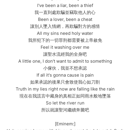
I've been a liar, been a thief
我一直到處欺騙並竊取他人的心
Been a lover, been a cheat
讓別人墜入情網，再欺騙對方的感情
All my sins need holy water
我所犯下的一切罪刑都需要被上帝赦免
Feel it washing over me
讓聖水流經我的全身吧
A little one, I don't want to admit to something
小傢伙，我並不想承認
If all it's gonna cause is pain
如果承認的後果只會致使我心如刀割
Truth in my lies right now are falling like the rain
現在在我謊言中藏身的真相正如同雨水般地墜落
So let the river run
所以就讓聖河繼續奔騰吧
[Eminem:]