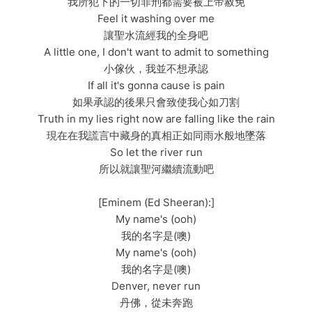
我所犯下的一切罪刑都需要被上帝赦免
Feel it washing over me
讓聖水流經我的全身吧
A little one, I don't want to admit to something
小傢伙，我並不想承認
If all it's gonna cause is pain
如果承認的後果只會致使我心如刀割
Truth in my lies right now are falling like the rain
現在在我謊言中藏身的真相正如同雨水般地墜落
So let the river run
所以就讓聖河繼續流動吧
[Eminem (Ed Sheeran):]
My name's (ooh)
我的名字是(噢)
My name's (ooh)
我的名字是(噢)
Denver, never run
丹佛，從未奔跑