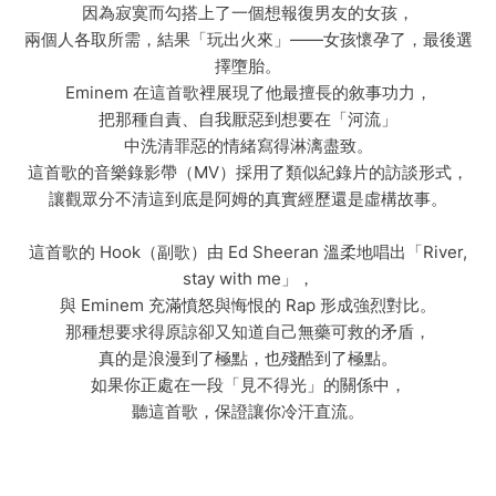
因為寂寞而勾搭上了一個想報復男友的女孩，
兩個人各取所需，結果「玩出火來」——女孩懷孕了，最後選
擇墮胎。
Eminem 在這首歌裡展現了他最擅長的敘事功力，
把那種自責、自我厭惡到想要在「河流」
中洗清罪惡的情緒寫得淋漓盡致。
這首歌的音樂錄影帶（MV）採用了類似紀錄片的訪談形式，
讓觀眾分不清這到底是阿姆的真實經歷還是虛構故事。
這首歌的 Hook（副歌）由 Ed Sheeran 溫柔地唱出「River,
stay with me」，
與 Eminem 充滿憤怒與悔恨的 Rap 形成強烈對比。
那種想要求得原諒卻又知道自己無藥可救的矛盾，
真的是浪漫到了極點，也殘酷到了極點。
如果你正處在一段「見不得光」的關係中，
聽這首歌，保證讓你冷汗直流。