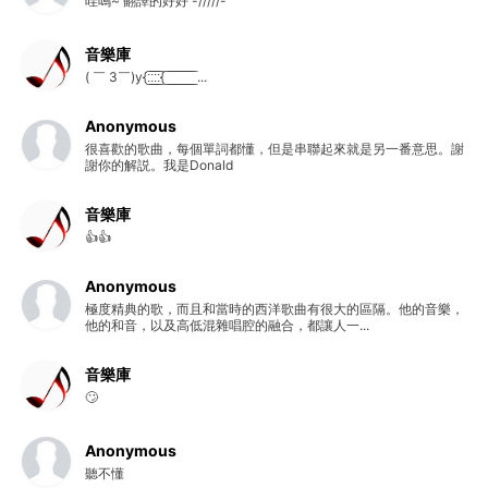
哇嗚~ 翻譯的好好 -/////-
音樂庫
( ￣ 3￣)y{:̲̅:̲̅:̲̅:̲̅{ ̲̅ ̲̅ ̲̅ ̲̅ ̲̅ ̲̅ ̲̅ ̲̅ ̲̅ ...
Anonymous
很喜歡的歌曲，每個單詞都懂，但是串聯起來就是另一番意思。謝
謝你的解説。我是Donald
音樂庫
👍👍
Anonymous
極度精典的歌，而且和當時的西洋歌曲有很大的區隔。他的音樂，
他的和音，以及高低混雜唱腔的融合，都讓人一...
音樂庫
🙄
Anonymous
聽不懂