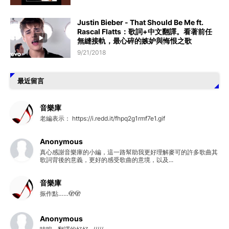
Justin Bieber - That Should Be Me ft.
Rascal Flatts：歌詞+中文翻譯。看著前任
無縫接軌，最心碎的嫉妒與悔恨之歌
9/21/2018
最近留言
音樂庫
老編表示： https://i.redd.it/fhpq2g1rmf7e1.gif
Anonymous
真心感謝音樂庫的小編，這一路幫助我更好理解麥可的許多歌曲其
歌詞背後的意義，更好的感受歌曲的意境，以及...
音樂庫
振作點……🫣🫣
Anonymous