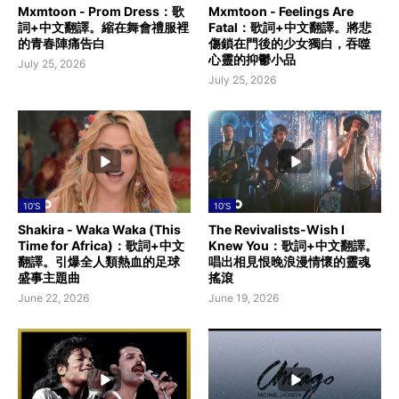
Mxmtoon - Prom Dress：歌
Mxmtoon - Feelings Are
詞+中文翻譯。縮在舞會禮服裡
Fatal：歌詞+中文翻譯。將悲
的青春陣痛告白
傷鎖在門後的少女獨白，吞噬
心靈的抑鬱小品
July 25, 2026
July 25, 2026
10'S
10'S
Shakira - Waka Waka (This
The Revivalists-Wish I
Time for Africa)：歌詞+中文
Knew You：歌詞+中文翻譯。
翻譯。引爆全人類熱血的足球
唱出相見恨晚浪漫情懷的靈魂
盛事主題曲
搖滾
June 22, 2026
June 19, 2026