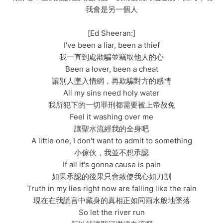
我會是另一個人
[Ed Sheeran:]
I've been a liar, been a thief
我一直到處欺騙並竊取他人的心
Been a lover, been a cheat
讓別人墜入情網，再欺騙對方的感情
All my sins need holy water
我所犯下的一切罪刑都需要被上帝赦免
Feel it washing over me
讓聖水流經我的全身吧
A little one, I don't want to admit to something
小傢伙，我並不想承認
If all it's gonna cause is pain
如果承認的後果只會致使我心如刀割
Truth in my lies right now are falling like the rain
現在在我謊言中藏身的真相正如同雨水般地墜落
So let the river run