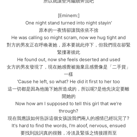
所以就讓聖河繼續奔流吧
[Eminem:]
One night stand turned into night stayin'
原本的一夜情卻讓我依依不捨
He was calling so might scram, now we hug tight and
對方的男友正在呼喚著她，原本要就此停下，但我們現在卻緊
緊摟著彼此
He found out, now she feels deserted and used
女方的男友發現了，現在她感覺被拋棄且感覺像是「二手貨」
一樣
'Cause he left, so what? He did it first to her too
這一切都是因為他拋下她所造成的，所以呢?是他先決定要離
開她的
Now how am I supposed to tell this girl that we're
through?
現在我應該如何告訴這個女孩說我們兩人的感情已經玩完了?
It's hard to find the words, I'm aloof, nervous, ensued
要找到說詞真的很難，冷淡及緊張之情接踵而至