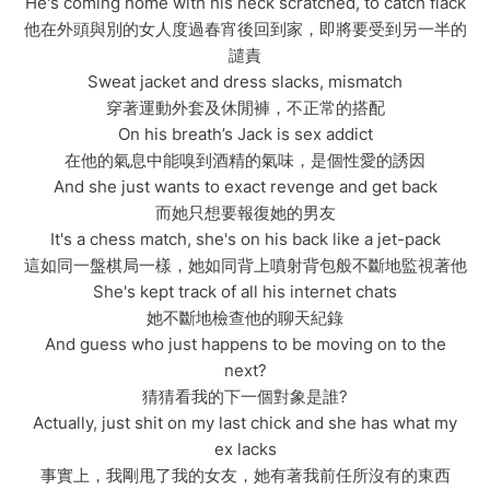
He's coming home with his neck scratched, to catch flack
他在外頭與別的女人度過春宵後回到家，即將要受到另一半的
譴責
Sweat jacket and dress slacks, mismatch
穿著運動外套及休閒褲，不正常的搭配
On his breath’s Jack is sex addict
在他的氣息中能嗅到酒精的氣味，是個性愛的誘因
And she just wants to exact revenge and get back
而她只想要報復她的男友
It's a chess match, she's on his back like a jet-pack
這如同一盤棋局一樣，她如同背上噴射背包般不斷地監視著他
She's kept track of all his internet chats
她不斷地檢查他的聊天紀錄
And guess who just happens to be moving on to the
next?
猜猜看我的下一個對象是誰?
Actually, just shit on my last chick and she has what my
ex lacks
事實上，我剛甩了我的女友，她有著我前任所沒有的東西