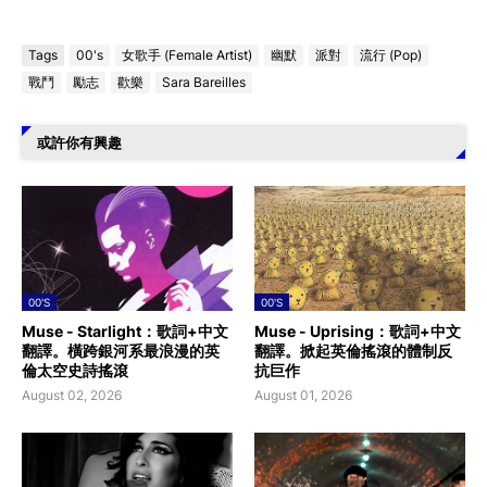
Tags
00's
女歌手 (Female Artist)
幽默
派對
流行 (Pop)
戰鬥
勵志
歡樂
Sara Bareilles
或許你有興趣
00'S
00'S
Muse - Starlight：歌詞+中文
Muse - Uprising：歌詞+中文
翻譯。橫跨銀河系最浪漫的英
翻譯。掀起英倫搖滾的體制反
倫太空史詩搖滾
抗巨作
August 02, 2026
August 01, 2026