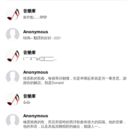
音樂庫
振作點……🫣🫣
Anonymous
哇嗚~ 翻譯的好好 -/////-
音樂庫
( ￣ 3￣)y{:̲̅:̲̅:̲̅:̲̅{ ̲̅ ̲̅ ̲̅ ̲̅ ̲̅ ̲̅ ̲̅ ̲̅ ̲̅ ...
Anonymous
很喜歡的歌曲，每個單詞都懂，但是串聯起來就是另一番意思。謝
謝你的解説。我是Donald
音樂庫
👍👍
Anonymous
極度精典的歌，而且和當時的西洋歌曲有很大的區隔。他的音樂，
他的和音，以及高低混雜唱腔的融合，都讓人一...