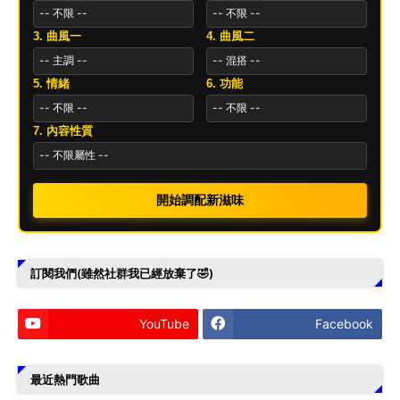
3. 曲風一
4. 曲風二
5. 情緒
6. 功能
7. 內容性質
開始調配新滋味
訂閱我們(雖然社群我已經放棄了🤣)
YouTube
Facebook
最近熱門歌曲