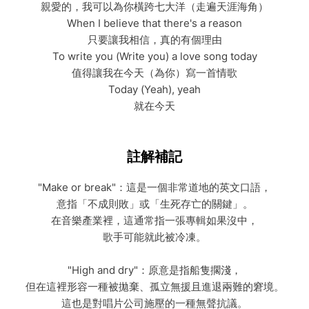
親愛的，我可以為你橫跨七大洋（走遍天涯海角）
When I believe that there's a reason
只要讓我相信，真的有個理由
To write you (Write you) a love song today
值得讓我在今天（為你）寫一首情歌
Today (Yeah), yeah
就在今天
註解補記
"Make or break"：這是一個非常道地的英文口語，
意指「不成則敗」或「生死存亡的關鍵」。
在音樂產業裡，這通常指一張專輯如果沒中，
歌手可能就此被冷凍。
"High and dry"：原意是指船隻擱淺，
但在這裡形容一種被拋棄、孤立無援且進退兩難的窘境。
這也是對唱片公司施壓的一種無聲抗議。