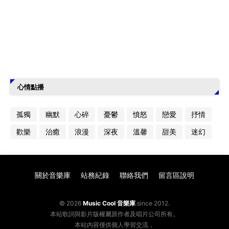
心情點播
孤獨
幽默
心碎
憂鬱
憤怒
戀愛
抒情
歡樂
治癒
浪漫
深夜
溫馨
甜美
迷幻
關於音樂庫
站務紀錄
聯絡我們
留言區說明
© 2026
Music Cool 音樂庫
.since 2012.
本站歌詞與影片版權屬原作者及唱片公司所有。
本站內容僅供個人學習交流，