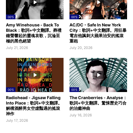
00'S
00'S
Amy Winehouse - Back To
AC/DC - Safe In New York
Black：歌詞+中文翻譯。葬禮
City：歌詞+中文翻譯。用狂暴
鐘聲響起的靈魂哀歌，沉淪至
電吉他諷刺大蘋果治安的搖滾
極的黑色絕望
重砲
July 21, 2026
July 20, 2026
00'S
00'S
Radiohead - Jigsaw Falling
The Cranberries - Analyse：
Into Place：歌詞+中文翻譯。
歌詞+中文翻譯。驚悚歷史巧合
解構酒醉男女空虛豔遇的搖滾
的治癒神曲
神作
July 16, 2026
July 17, 2026