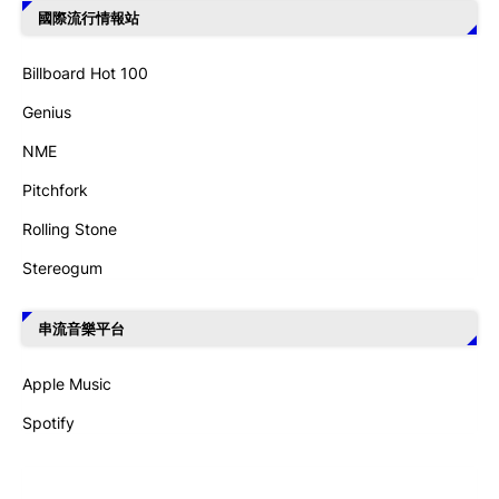
國際流行情報站
Billboard Hot 100
Genius
NME
Pitchfork
Rolling Stone
Stereogum
串流音樂平台
Apple Music
Spotify