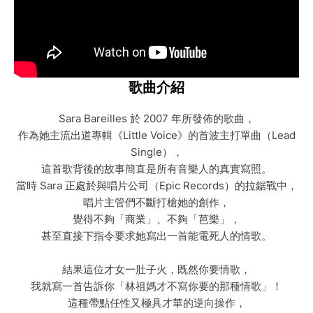
歌曲介紹
Sara Bareilles 於 2007 年所發佈的歌曲，
作為她主流出道專輯《Little Voice》的首波主打單曲（Lead
Single），
這首歌背後的故事簡直是所有音樂人的真實寫照。
當時 Sara 正處於與唱片公司（Epic Records）的拉鋸戰中，
唱片主管們不斷打槍她的創作，
覺得不夠「商業」、不夠「芭樂」，
甚至直接下指令要求她寫出一首能電死人的情歌。
結果這位才女一肚子火，既然你要情歌，
我就寫一首告訴你「林祖媽才不寫你要的那種情歌」！
這種帶點任性又極具才華的逆向操作，