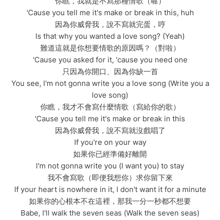
你瞧，我就是不寫那種情歌（喔）
'Cause you tell me it's make or break in this, huh
因為你威脅我，說不寫就完蛋，哼
Is that why you wanted a love song? (Yeah)
難道這就是你想要情歌的原因嗎？（對啦）
'Cause you asked for it, 'cause you need one
只因為你開口、因為你缺一首
You see, I'm not gonna write you a love song (Write you a
love song)
你瞧，我才不會寫什麼情歌（寫給你的歌）
'Cause you tell me it's make or break in this
因為你威脅我，說不寫就沒戲唱了
If you're on your way
如果你已經準備好離開
I'm not gonna write you (I want you) to stay
我不會寫歌（即便我想你）求你留下來
If your heart is nowhere in it, I don't want it for a minute
如果你的心根本不在這裡，那我一分一秒都不想要
Babe, I'll walk the seven seas (Walk the seven seas)