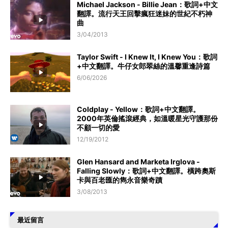
Michael Jackson - Billie Jean：歌詞+中文
翻譯。流行天王回擊瘋狂迷妹的世紀不朽神
曲
3/04/2013
Taylor Swift - I Knew It, I Knew You：歌詞
+中文翻譯。牛仔女郎翠絲的溫馨重逢詩篇
6/06/2026
Coldplay - Yellow：歌詞+中文翻譯。
2000年英倫搖滾經典，如溫暖星光守護那份
不顧一切的愛
12/19/2012
Glen Hansard and Marketa Irglova -
Falling Slowly：歌詞+中文翻譯。橫跨奧斯
卡與百老匯的雋永音樂奇蹟
3/08/2013
最近留言