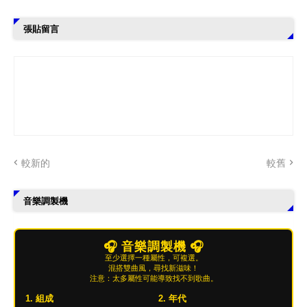
張貼留言
較新的
較舊
音樂調製機
🎧 音樂調製機 🎧
至少選擇一種屬性，可複選。
混搭雙曲風，尋找新滋味！
注意：太多屬性可能導致找不到歌曲。
1. 組成
2. 年代