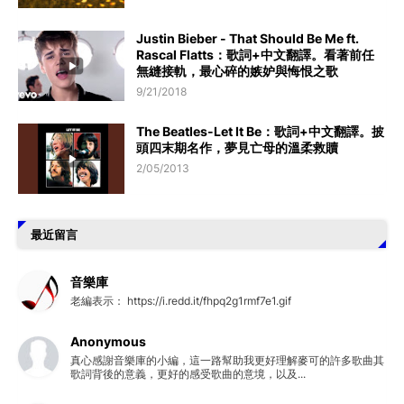
Justin Bieber - That Should Be Me ft.
Rascal Flatts：歌詞+中文翻譯。看著前任
無縫接軌，最心碎的嫉妒與悔恨之歌
9/21/2018
The Beatles-Let It Be：歌詞+中文翻譯。披
頭四末期名作，夢見亡母的溫柔救贖
2/05/2013
最近留言
音樂庫
老編表示： https://i.redd.it/fhpq2g1rmf7e1.gif
Anonymous
真心感謝音樂庫的小編，這一路幫助我更好理解麥可的許多歌曲其
歌詞背後的意義，更好的感受歌曲的意境，以及...