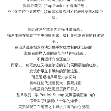
與流行龐克（Pop Punk）的編曲巧思，
與 00 年代中葉幾支引領華麗搖滾風潮的代表性樂團相提並
論。
歌詞敘述的故事內容極具畫面感，
描述兩顆在現實世界中傷痕累累、被社會視為異類的孤獨靈
魂，
在崩潰邊緣相遇並決定攜手對抗體制的末日戀情。
主角在經歷人生的迷茫與精神摧殘後，
不再選擇向命運低頭，
而是以一種既瘋狂又極度浪漫的姿態展開最後的狂歡。
意境所示並非單純的消極逃避，
而是透過極具爆發力的詞句，
將年輕世代拒絕長大、誓死捍衛
彼此靈魂的堅定態度徹底釋放。
整首歌從主唱 Patrick Stump 充滿靈魂渲染力的
假音開頭到副歌大合唱的爆發，
完美呈現了在絕望之中尋求共鳴的內心歷程。