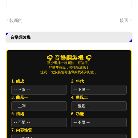
較新的
較舊
音樂調製機
🎧 音樂調製機 🎧
至少選擇一種屬性，可複選。
混搭雙曲風，尋找新滋味！
注意：太多屬性可能導致找不到歌曲。
1. 組成
2. 年代
3. 曲風一
4. 曲風二
5. 情緒
6. 功能
7. 內容性質