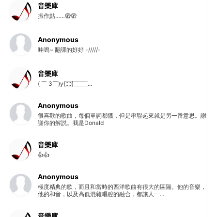
音樂庫
振作點……🫣🫣
Anonymous
哇嗚~ 翻譯的好好 -/////-
音樂庫
( ￣ 3￣)y{:̲̅:̲̅:̲̅:̲̅{ ̲̅ ̲̅ ̲̅ ̲̅ ̲̅ ̲̅ ̲̅ ̲̅ ̲̅ ...
Anonymous
很喜歡的歌曲，每個單詞都懂，但是串聯起來就是另一番意思。謝
謝你的解説。我是Donald
音樂庫
👍👍
Anonymous
極度精典的歌，而且和當時的西洋歌曲有很大的區隔。他的音樂，
他的和音，以及高低混雜唱腔的融合，都讓人一...
音樂庫