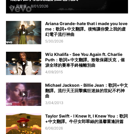
by
音樂庫
-
8/01/2026
Ariana Grande-hate that i made you love
me：歌詞+中文翻譯。後悔讓你愛上我的虛
幻電子流行神曲
5/30/2026
Wiz Khalifa - See You Again ft. Charlie
Puth：歌詞+中文翻譯。致敬保羅沃克，催
淚全球的賽車手終極離別曲
4/09/2015
Michael Jackson - Billie Jean：歌詞+中文
翻譯。流行天王回擊瘋狂迷妹的世紀不朽神
曲
3/04/2013
Taylor Swift - I Knew It, I Knew You：歌詞
+中文翻譯。牛仔女郎翠絲的溫馨重逢詩篇
6/06/2026