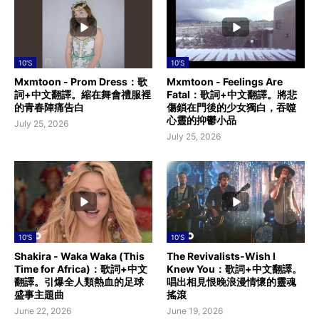
10'S
10'S
Mxmtoon - Prom Dress：歌
Mxmtoon - Feelings Are
詞+中文翻譯。縮在舞會禮服裡
Fatal：歌詞+中文翻譯。將悲
的青春陣痛告白
傷鎖在門後的少女獨白，吞噬
心靈的抑鬱小品
July 25, 2026
July 25, 2026
10'S
10'S
Shakira - Waka Waka (This
The Revivalists-Wish I
Time for Africa)：歌詞+中文
Knew You：歌詞+中文翻譯。
翻譯。引爆全人類熱血的足球
唱出相見恨晚浪漫情懷的靈魂
盛事主題曲
搖滾
June 22, 2026
June 19, 2026