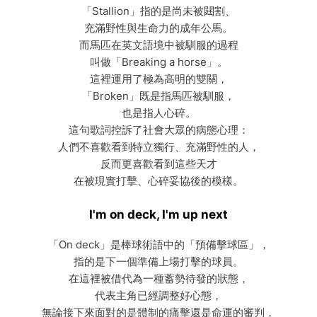
「Stallion」指的是尚未被閮割、
充滿野性與生命力的成年公馬。
而馬匹在英文語境中被馴服的過程
叫做「Breaking a horse」。
這裡運用了極為高明的雙關，
「Broken」既是指馬匹被馴服，
也是指人心碎。
這句歌詞控訴了社會大眾的病態心理：
人們不喜歡看到特立獨行、充滿野性的人，
反而更喜歡看到這些天才
在被現實打擊、心碎妥協後的模樣。
I'm on deck, I'm up next
「On deck」是棒球術語中的「預備擊球區」，
指的是下一個準備上場打擊的球員。
在這裡被借代為一種蓄勢待發的狀態，
代表主角已經調整好心態，
無論接下來面對的是體制的痛擊還是命運的審判，