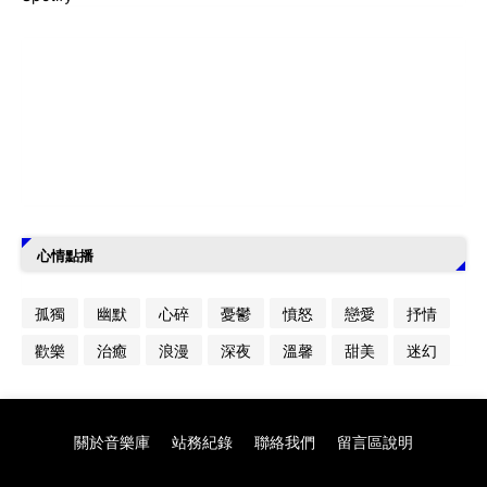
心情點播
孤獨
幽默
心碎
憂鬱
憤怒
戀愛
抒情
歡樂
治癒
浪漫
深夜
溫馨
甜美
迷幻
關於音樂庫
站務紀錄
聯絡我們
留言區說明