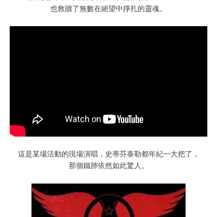
也救贖了無數在絕望中掙扎的靈魂。
這是某場活動的現場演唱，史蒂芬泰勒都年紀一大把了，
那個鐵肺依然如此驚人。