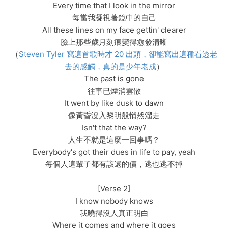
Every time that I look in the mirror
每當我凝視著鏡中的自己
All these lines on my face gettin' clearer
臉上那些歲月刻痕變得愈發清晰
（
Steven Tyler 寫這首歌時才 20 出頭，卻能寫出這種看透老
去的感觸，真的是少年老成
）
The past is gone
往事已煙消雲散
It went by like dusk to dawn
像黃昏沒入黎明般悄然溜走
Isn't that the way?
人生不就是這麼一回事嗎？
Everybody's got their dues in life to pay, yeah
每個人這輩子都有該還的債，逃也逃不掉
[Verse 2]
I know nobody knows
我曉得沒人真正明白
Where it comes and where it goes