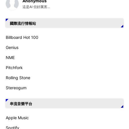
Anonymous
這是AI 但好厲害...
國際流行情報站
Billboard Hot 100
Genius
NME
Pitchfork
Rolling Stone
Stereogum
串流音樂平台
Apple Music
Spotify