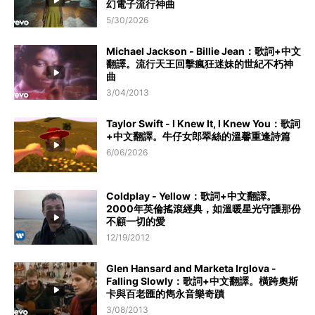
幻電子流行神曲
5/30/2026
Michael Jackson - Billie Jean：歌詞+中文
翻譯。流行天王回擊瘋狂迷妹的世紀不朽神
曲
3/04/2013
Taylor Swift - I Knew It, I Knew You：歌詞
+中文翻譯。牛仔女郎翠絲的溫馨重逢詩篇
6/06/2026
Coldplay - Yellow：歌詞+中文翻譯。
2000年英倫搖滾經典，如溫暖星光守護那份
不顧一切的愛
12/19/2012
Glen Hansard and Marketa Irglova -
Falling Slowly：歌詞+中文翻譯。橫跨奧斯
卡與百老匯的雋永音樂奇蹟
3/08/2013