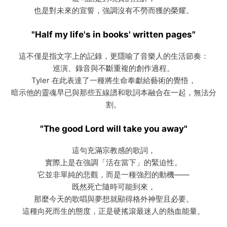
也是對未來的宣誓，強調沒有不勞而獲的榮耀。
"Half my life's in books' written pages"
這不僅是指文字上的記錄，更隱喻了音樂人的生活節奏：
巡演、錄音與不斷重複的創作過程。
Tyler 在此表達了一種將生命奉獻給藝術的覺悟，
暗示他的靈魂早已與那些五線譜和歌詞本融合在一起，無法分
割。
"The good Lord will take you away"
這句充滿宗教感的歌詞，
實際上是在強調「活在當下」的緊迫性。
它並非單純的悲觀，而是一種強烈的動機——
既然死亡隨時可能到來，
那麼今天的歌唱與夢想就顯得格外神聖且必要。
這種向死而生的態度，正是硬搖滾最迷人的熱血能量。