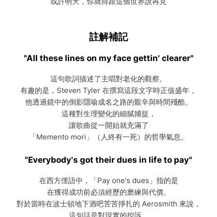
或許明天，你就得跟這個世界說再見
註解補記
"All these lines on my face gettin' clearer"
這句歌詞描述了主唱對老化的觀察。
有趣的是，Steven Tyler 在撰寫這段文字時正值盛年，
他透過鏡中的倒影隱喻成名之路的艱辛與時間殘酷。
這種對生理變化的細膩捕捉，
讓歌曲從一開始就充滿了
「Memento mori」（人終有一死）的哲學氣息。
"Everybody's got their dues in life to pay"
在西方俚語中，「Pay one's dues」指的是
在獲得成功前必須經歷的磨練與代價。
對於當時在波士頓地下酒吧苦苦掙扎的 Aerosmith 來說，
這句話是對現實的控訴，