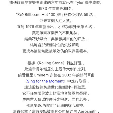
據傳旋律早在樂團組建的六年前就已在 Tyler 腦中成型。
1973 年首度亮相時，
它於 Billboard Hot 100 排行榜僅位列第 59 名，
並未立刻大紅大紫。
直到 1976 年重新推出，才成功攀升至第 6 名，
奠定該團在樂界的不敗地位。
編曲巧妙融合古典優雅與吉他的狂放，
結尾處那聲標誌性的尖銳嘶吼，
更成為後世無數後輩效仿的教課書範本。
根據《Rolling Stone》雜誌評選，
此篇章長年穩居史上最偉大創作之列。
饒舌巨星 Eminem 亦曾在 2002 年的熱門單曲
〈
Sing for the Moment
〉中進行取樣，
讓這股旋律跨越世代接觸到年輕聽眾。
它不僅象徵著波士頓當地音樂圈的榮耀，
更向世人傳遞即便時光飛逝、面容老去，
依然要為理想奮鬥到底的核心精神。
這首歌救了當時差點被唱片公司解約的 Aerosmith，