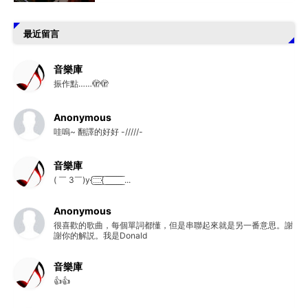
最近留言
音樂庫
振作點……🫣🫣
Anonymous
哇嗚~ 翻譯的好好 -/////-
音樂庫
( ￣ 3￣)y{:̲̅:̲̅:̲̅:̲̅{ ̲̅ ̲̅ ̲̅ ̲̅ ̲̅ ̲̅ ̲̅ ̲̅ ̲̅ ...
Anonymous
很喜歡的歌曲，每個單詞都懂，但是串聯起來就是另一番意思。謝
謝你的解説。我是Donald
音樂庫
👍👍