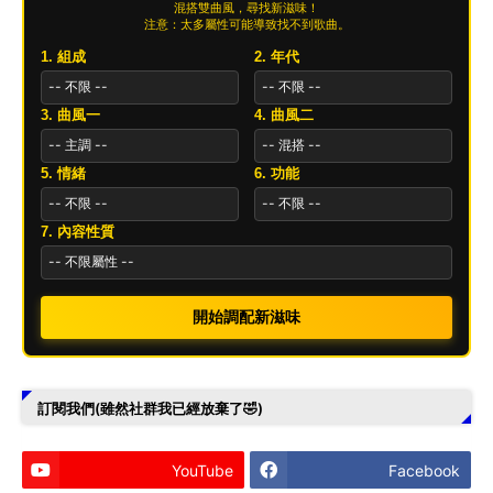
混搭雙曲風，尋找新滋味！
注意：太多屬性可能導致找不到歌曲。
1. 組成
2. 年代
3. 曲風一
4. 曲風二
5. 情緒
6. 功能
7. 內容性質
開始調配新滋味
訂閱我們(雖然社群我已經放棄了🤣)
YouTube
Facebook