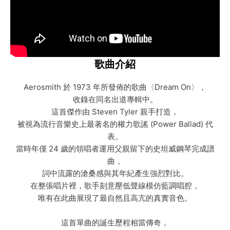
歌曲介紹
Aerosmith 於 1973 年所發佈的歌曲〈Dream On〉，
收錄在同名出道專輯中。
這首傑作由 Steven Tyler 親手打造，
被視為流行音樂史上最著名的權力歌謠 (Power Ballad) 代
表。
當時年僅 24 歲的領唱者運用父親留下的史坦威鋼琴完成譜
曲，
詞中流露的滄桑感與其年紀產生強烈對比。
在整張唱片裡，歌手刻意壓低聲線模仿藍調唱腔，
唯有在此曲展現了最自然且高亢的真實音色。
這首單曲的誕生歷程相當傳奇，