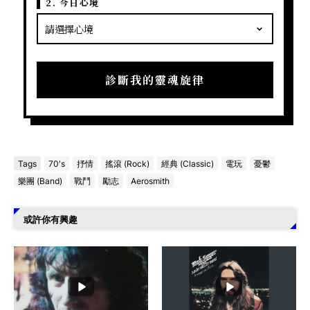
2. 今日心境
診斷我的靈魂旋律
Tags
70's
抒情
搖滾 (Rock)
經典 (Classic)
電玩
憂鬱
樂團 (Band)
戰鬥
勵志
Aerosmith
或許你有興趣