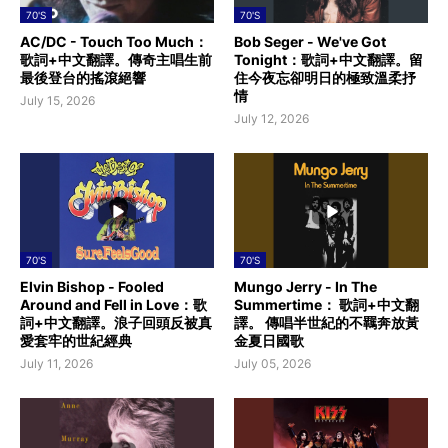
70'S
70'S
AC/DC - Touch Too Much：
Bob Seger - We've Got
歌詞+中文翻譯。傳奇主唱生前
Tonight：歌詞+中文翻譯。留
最後登台的搖滾絕響
住今夜忘卻明日的極致溫柔抒
情
July 15, 2026
July 12, 2026
70'S
70'S
Elvin Bishop - Fooled
Mungo Jerry - In The
Around and Fell in Love：歌
Summertime： 歌詞+中文翻
詞+中文翻譯。浪子回頭反被真
譯。 傳唱半世紀的不羈奔放黃
愛套牢的世紀經典
金夏日國歌
July 11, 2026
July 05, 2026