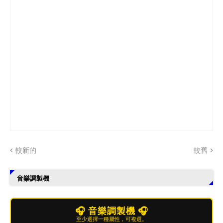
較新的
較舊
音樂調製機
🎧 音樂調製機 🎧
至少選擇一種屬性，可複選。