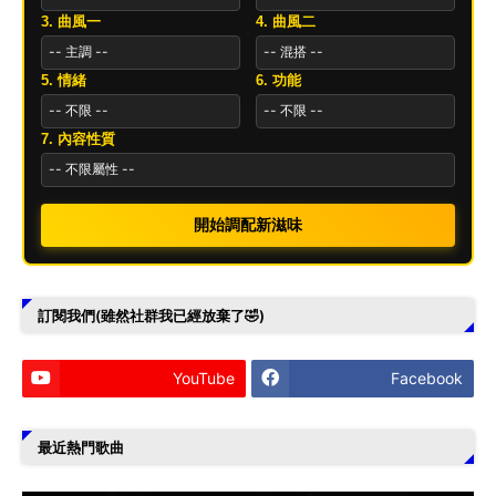
3. 曲風一
4. 曲風二
5. 情緒
6. 功能
7. 內容性質
開始調配新滋味
訂閱我們(雖然社群我已經放棄了🤣)
YouTube
Facebook
最近熱門歌曲