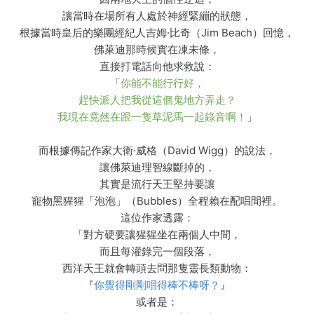
讓當時在場所有人處於神經緊繃的狀態，
根據當時皇后的樂團經紀人吉姆·比奇（Jim Beach）回憶，
佛萊迪那時候實在凍未條，
直接打電話向他求救說：
「
你能不能行行好，
趕快派人把我從這個鬼地方弄走？
我現在竟然在跟一隻草泥馬一起錄音啊！
」
而根據傳記作家大衛·威格（David Wigg）的說法，
讓佛萊迪理智線斷掉的，
其實是流行天王堅持要讓
寵物黑猩猩「泡泡」（Bubbles）全程賴在配唱間裡。
這位作家透露：
「對方硬要讓猩猩坐在兩個人中間，
而且每灌錄完一個段落，
西洋天王就會轉頭去問那隻靈長類動物：
『
你覺得剛剛唱得棒不棒呀？
』
或者是：