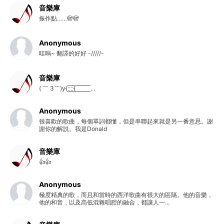
音樂庫
振作點……🫣🫣
Anonymous
哇嗚~ 翻譯的好好 -/////-
音樂庫
( ￣ 3￣)y{:̲̅:̲̅:̲̅:̲̅{ ̲̅ ̲̅ ̲̅ ̲̅ ̲̅ ̲̅ ̲̅ ̲̅ ̲̅ ...
Anonymous
很喜歡的歌曲，每個單詞都懂，但是串聯起來就是另一番意思。謝
謝你的解説。我是Donald
音樂庫
👍👍
Anonymous
極度精典的歌，而且和當時的西洋歌曲有很大的區隔。他的音樂，
他的和音，以及高低混雜唱腔的融合，都讓人一...