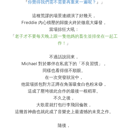
『
你覺得我們需不需要再重來一遍呢？
』」
這種荒謬的場景連續演了好幾天，
Freddie 內心積壓的歸腹火終於徹底大爆發，
當場掠狂大吼：
「
老子才不要每天晚上跟一隻他媽的畜生並排坐在一起工
作！
」
不過話說回來，
Michael 對於夥伴在私底下的「不良習慣」，
同樣也看得很不順眼。
在一次突發狀況中，
他當場抓包對方正蹲在角落吸食白色粉末😅，
這成了壓垮彼此合作的最後一根稻草。
不久之後，
大歌星就打包行李飛回倫敦，
這幾首神曲也就此成了音樂史上最遺憾的未竟之作。
隨後，