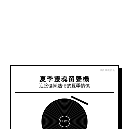
夏季靈魂留聲機
迎接慵懶熱情的夏季情愫
READY