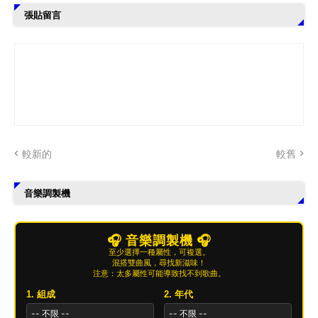
張貼留言
較新的
較舊
音樂調製機
🎧 音樂調製機 🎧
至少選擇一種屬性，可複選。
混搭雙曲風，尋找新滋味！
注意：太多屬性可能導致找不到歌曲。
1. 組成
2. 年代