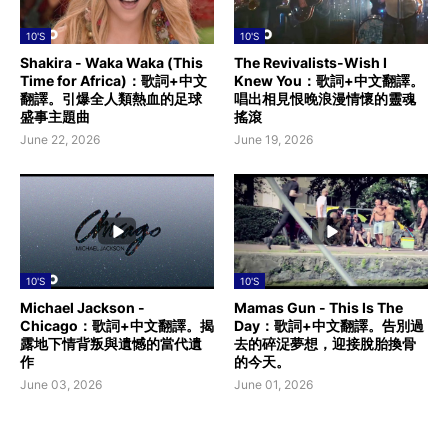
10'S
10'S
Shakira - Waka Waka (This
The Revivalists-Wish I
Time for Africa)：歌詞+中文
Knew You：歌詞+中文翻譯。
翻譯。引爆全人類熱血的足球
唱出相見恨晚浪漫情懷的靈魂
盛事主題曲
搖滾
June 22, 2026
June 19, 2026
10'S
10'S
Michael Jackson -
Mamas Gun - This Is The
Chicago：歌詞+中文翻譯。揭
Day：歌詞+中文翻譯。告別過
露地下情背叛與遺憾的當代遺
去的碎浞夢想，迎接脫胎換骨
作
的今天。
June 03, 2026
June 01, 2026