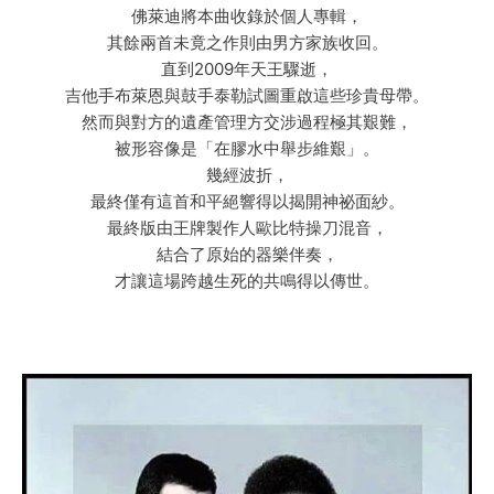
佛萊迪將本曲收錄於個人專輯，
其餘兩首未竟之作則由男方家族收回。
直到2009年天王驟逝，
吉他手布萊恩與鼓手泰勒試圖重啟這些珍貴母帶。
然而與對方的遺產管理方交涉過程極其艱難，
被形容像是「在膠水中舉步維艱」。
幾經波折，
最終僅有這首和平絕響得以揭開神祕面紗。
最終版由王牌製作人歐比特操刀混音，
結合了原始的器樂伴奏，
才讓這場跨越生死的共鳴得以傳世。