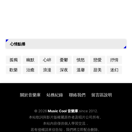
心情點播
孤獨
幽默
心碎
憂鬱
憤怒
戀愛
抒情
歡樂
治癒
浪漫
深夜
溫馨
甜美
迷幻
關於音樂庫
站務紀錄
聯絡我們
留言區說明
© 2026
Music Cool 音樂庫
.since 2012.
本站歌詞與影片版權屬原作者及唱片公司所有。
本站內容僅供個人學習交流，
若有侵權請來信告知，我們將立即配合刪除。