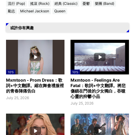
流行 (Pop)
搖滾 (Rock)
經典 (Classic)
憂鬱
樂團 (Band)
勵志
Michael Jackson
Queen
或許你有興趣
10'S
10'S
Mxmtoon - Prom Dress：歌
Mxmtoon - Feelings Are
詞+中文翻譯。縮在舞會禮服裡
Fatal：歌詞+中文翻譯。將悲
的青春陣痛告白
傷鎖在門後的少女獨白，吞噬
心靈的抑鬱小品
July 25, 2026
July 25, 2026