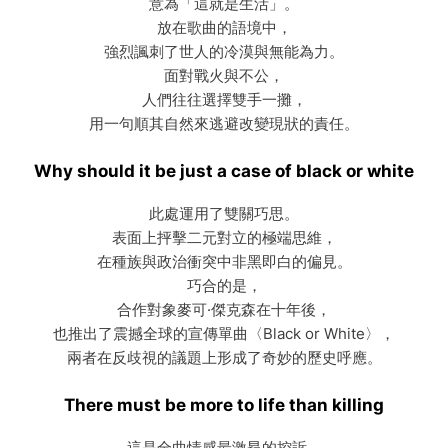
意為「這就是生活」。
放在歌曲的語境中，
強烈諷刺了世人的冷漠與無能為力。
面對戰火與不公，
人們往往選擇雙手一攤，
用一句順其自然來逃避改變現狀的責任。
Why should it be just a case of black or white
此處運用了雙關巧思。
表面上抨擊二元對立的極端思維，
在種族與政治衝突中非黑即白的偏見。
巧合的是，
合作對象麥可·傑克森在十年後，
也推出了震撼全球的宣傳單曲〈Black or White〉，
兩者在反歧視的議題上形成了奇妙的歷史呼應。
There must be more to life than killing
這是全曲情感最激昂的控訴。